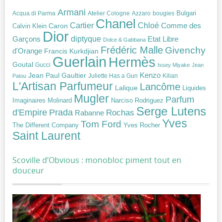
Armani
Acqua di Parma
Atelier Cologne
bougies
Bulgari
Azzaro
Chanel
Chloé
Cartier
Caron
Comme des
Calvin Klein
Dior
diptyque
Garçons
Etat Libre
Dolce & Gabbana
Frédéric Malle
Givenchy
d'Orange
Francis Kurkdjian
Guerlain
Hermès
Goutal
Gucci
Issey Miyake
Jean
Jean Paul Gaultier
Kenzo
Juliette Has a Gun
Kilian
Patou
L'Artisan Parfumeur
Lancôme
Lalique
Liquides
Mugler
Parfum
Narciso Rodriguez
Imaginaires
Molinard
Serge Lutens
Prada
d'Empire
Rochas
Rabanne
Yves
Tom Ford
Yves Rocher
The Different Company
Saint Laurent
Scoville d’Obvious : monobloc piment tout en
douceur