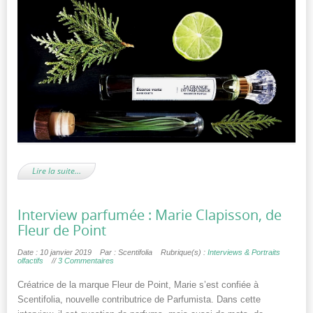
Lire la suite…
Interview parfumée : Marie Clapisson, de
Fleur de Point
Date : 10 janvier 2019
Par : Scentifolia
Rubrique(s) :
Interviews & Portraits
olfactifs
//
3 Commentaires
Créatrice de la marque Fleur de Point, Marie s’est confiée à
Scentifolia, nouvelle contributrice de Parfumista. Dans cette