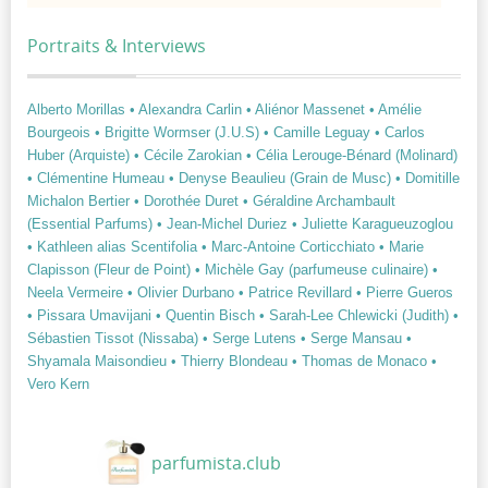
Portraits & Interviews
Alberto Morillas
• Alexandra Carlin
• Aliénor Massenet
• Amélie
Bourgeois
• Brigitte Wormser (J.U.S)
• Camille Leguay
• Carlos
Huber (Arquiste)
• Cécile Zarokian
• Célia Lerouge-Bénard (Molinard)
• Clémentine Humeau
• Denyse Beaulieu (Grain de Musc)
• Domitille
Michalon Bertier
• Dorothée Duret
• Géraldine Archambault
(Essential Parfums)
• Jean-Michel Duriez
• Juliette Karagueuzoglou
• Kathleen alias Scentifolia
• Marc-Antoine Corticchiato
• Marie
Clapisson (Fleur de Point)
• Michèle Gay (parfumeuse culinaire)
•
Neela Vermeire
• Olivier Durbano
• Patrice Revillard
• Pierre Gueros
• Pissara Umavijani
• Quentin Bisch
• Sarah-Lee Chlewicki (Judith)
•
Sébastien Tissot (Nissaba)
• Serge Lutens
• Serge Mansau
•
Shyamala Maisondieu
• Thierry Blondeau
• Thomas de Monaco
•
Vero Kern
parfumista.club