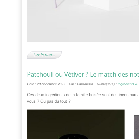
Lire la suite…
Patchouli ou Vétiver ? Le match des no
Date : 28 décembre 2023
Par : Parfumista
Rubrique(s) :
Ingrédients &
Ces deux ingrédients de la famille boisée sont des incontourn
vous ? Ou pas du tout ?