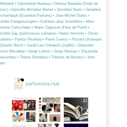
Molinard)
• Clémentine Humeau
• Denyse Beaulieu (Grain de
usc)
• Domitille Michalon Bertier
• Dorothée Duret
• Géraldine
rchambault (Essential Parfums)
• Jean-Michel Duriez
•
uliette Karagueuzoglou
• Kathleen alias Scentifolia
• Marc-
ntoine Corticchiato
• Marie Clapisson (Fleur de Point)
•
ichèle Gay (parfumeuse culinaire)
• Neela Vermeire
• Olivier
urbano
• Patrice Revillard
• Pierre Gueros
• Pissara Umavijani
 Quentin Bisch
• Sarah-Lee Chlewicki (Judith)
• Sébastien
issot (Nissaba)
• Serge Lutens
• Serge Mansau
• Shyamala
aisondieu
• Thierry Blondeau
• Thomas de Monaco
• Vero
ern
parfumista.club