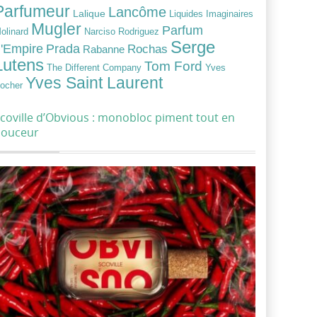
Parfumeur
Lancôme
Lalique
Liquides Imaginaires
Mugler
Parfum
Narciso Rodriguez
olinard
Serge
Prada
'Empire
Rochas
Rabanne
Lutens
Tom Ford
Yves
The Different Company
Yves Saint Laurent
ocher
coville d’Obvious : monobloc piment tout en
douceur