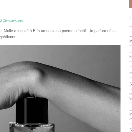
C
2 Commentaires
c Malle a inspiré à Elfa un nouveau poème olfactif. Un parfum où la
F
grédients.
i
F
b
F
r
S
L
d
v
L
i
a
S