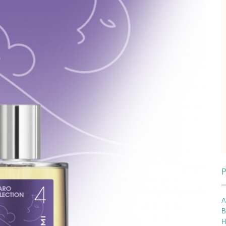
P
A
B
H