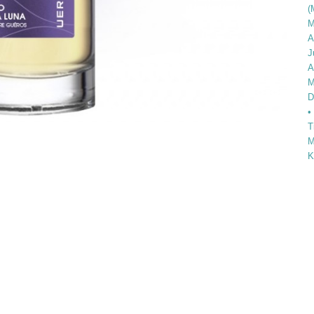
(
M
A
J
A
M
D
•
T
M
K