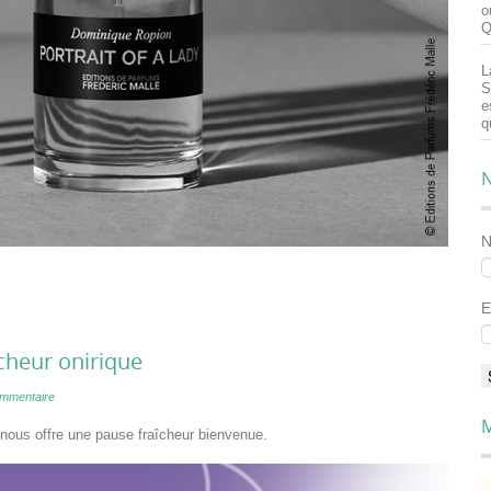
o
Q
L
S
e
q
N
E
aîcheur onirique
mmentaire
M
l nous offre une pause fraîcheur bienvenue.