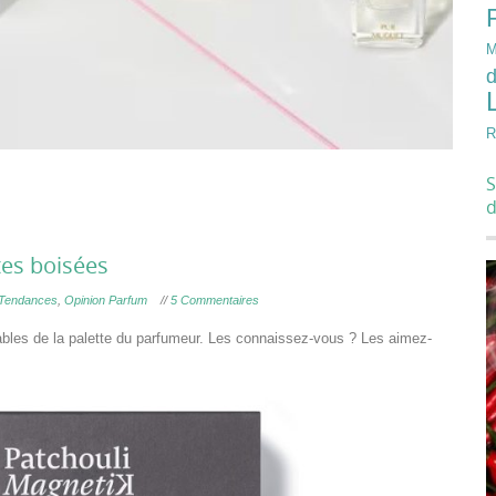
M
d
R
S
tes boisées
 Tendances
,
Opinion Parfum
//
5 Commentaires
ables de la palette du parfumeur. Les connaissez-vous ? Les aimez-