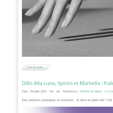
Lire la suite…
Dillo Alla Luna, Spirito et Marbella : fr
Date : 25 juillet 2023
Par : Val
Rubrique(s) :
Parfums de Niche
//
1 Co
Des parfums poétiques et vivifiants : le rêve en plein été ! Va