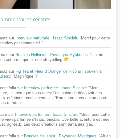
ommentaires récents
araz
sur
Interview parfumée : Isaac Sinclair
: “
Merci pour cette
nterview passionnante !!
”
araz
sur
Bougies Hellenist : Paysages Mystiques
: “
J’aime
ien cette marque et son storytelling
”
araz
sur
Fig Tea et Fleur d’Oranger de Nicolaï : souvenirs
adieux
: “
Magnifique !!
”
centifolia
sur
Interview parfumée : Isaac Sinclair
: “
Merci
aure, j’espère que vous aurez l’occasion de découvrir ces
eux créations prochainement. L’Eau saura sans aucun doute
ous rafraîchir…
”
aure
sur
Interview parfumée : Isaac Sinclair
: “
Merci pour cette
nterview parfumée d’Isaac Sinclair. Ube belle aventure est née
vec agnès.b. Les deux créations sont tentantes (j’ai…
”
centifolia
sur
Bougies Hellenist : Paysages Mystiques
: “
Ah ah