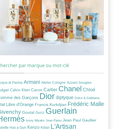
hercher par marque ou mot-clé
Armani
cqua di Parma
Atelier Cologne
bougies
Azzaro
Chanel
Chloé
Cartier
Caron
ulgari
Calvin Klein
Dior
diptyque
omme des Garçons
Dolce & Gabbana
Frédéric Malle
tat Libre d'Orange
Francis Kurkdjian
Guerlain
Givenchy
Goutal
Gucci
Hermès
Jean Paul Gaultier
Issey Miyake
Jean Patou
L'Artisan
Kenzo
uliette Has a Gun
Kilian