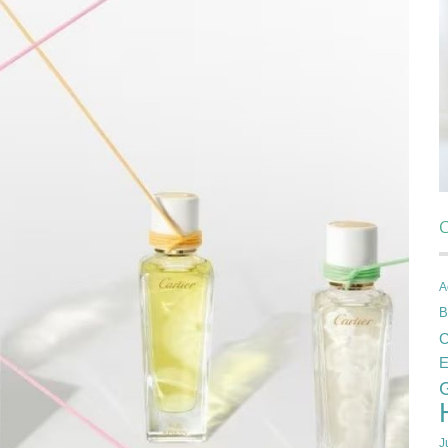
C
A
B
C
E
J