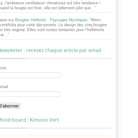
ui, l’ambiance ventilateur/ climatiseur est très tendance !
uand la bougie est finie, elle est tellement jolie que…
”
aure
sur
Bougies Hellenist : Paysages Mystiques
: “
Merci
centifolia pour cette découverte. Le design des cinq bougies
st très original. Elles sont toutes tentantes pour l’helléniste
ue…
”
ewsletter : recevez chaque article par email
Nom
mail
ood board : Kimono Vert