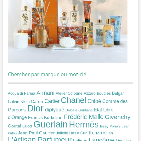
Chercher par marque ou mot-clé
Armani
Acqua di Parma
Atelier Cologne
bougies
Bulgari
Azzaro
Chanel
Chloé
Cartier
Caron
Comme des
Calvin Klein
Dior
diptyque
Garçons
Etat Libre
Dolce & Gabbana
Frédéric Malle
Givenchy
d'Orange
Francis Kurkdjian
Guerlain
Hermès
Goutal
Gucci
Issey Miyake
Jean
Jean Paul Gaultier
Kenzo
Juliette Has a Gun
Kilian
Patou
L'Artisan Parfumeur
Lancôme
Lalique
Liquides