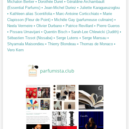
Michalon Bertier
• Dorothée Duret
• Géraldine Archambault
(Essential Parfums)
• Jean-Michel Duriez
• Juliette Karagueuzoglou
• Kathleen alias Scentifolia
• Marc-Antoine Corticchiato
• Marie
Clapisson (Fleur de Point)
• Michèle Gay (parfumeuse culinaire)
•
Neela Vermeire
• Olivier Durbano
• Patrice Revillard
• Pierre Gueros
• Pissara Umavijani
• Quentin Bisch
• Sarah-Lee Chlewicki (Judith)
•
Sébastien Tissot (Nissaba)
• Serge Lutens
• Serge Mansau
•
Shyamala Maisondieu
• Thierry Blondeau
• Thomas de Monaco
•
Vero Kern
parfumista.club