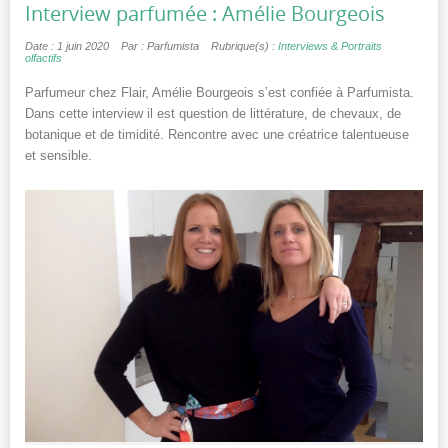
Interview parfumée : Amélie Bourgeois
Date : 1 juin 2020
Par : Parfumista
Rubrique(s) :
Interviews & Portraits
olfactifs
Parfumeur chez Flair, Amélie Bourgeois s’est confiée à Parfumista.
Dans cette interview il est question de littérature, de chevaux, de
botanique et de timidité. Rencontre avec une créatrice talentueuse
et sensible.