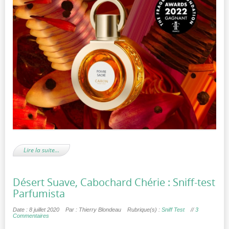
Lire la suite…
Désert Suave, Cabochard Chérie : Sniff-test
Parfumista
Date : 8 juillet 2020
Par : Thierry Blondeau
Rubrique(s) :
Sniff Test
//
3
Commentaires