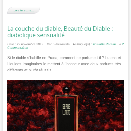
Lire la suite…
La couche du diable, Beauté du Diable :
diabolique sensualité
Date : 22 novembre 2019
Par : Parfumista
Rubrique(s) :
Actualité Parfum
//
2
Commentaires
Si le diable s’habille en Prada, comment se parfume-t-il ? Lutens et
Liquides Imaginaires le mettent à l’honneur avec deux parfums très
différents et plutôt réussis.