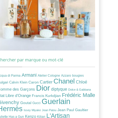
hercher par marque ou mot-clé
Armani
cqua di Parma
Atelier Cologne
bougies
Azzaro
Chanel
Chloé
Cartier
Caron
ulgari
Calvin Klein
Dior
diptyque
omme des Garçons
Dolce & Gabbana
Frédéric Malle
tat Libre d'Orange
Francis Kurkdjian
Guerlain
Givenchy
Goutal
Gucci
Hermès
Jean Paul Gaultier
Issey Miyake
Jean Patou
L'Artisan
Kenzo
uliette Has a Gun
Kilian