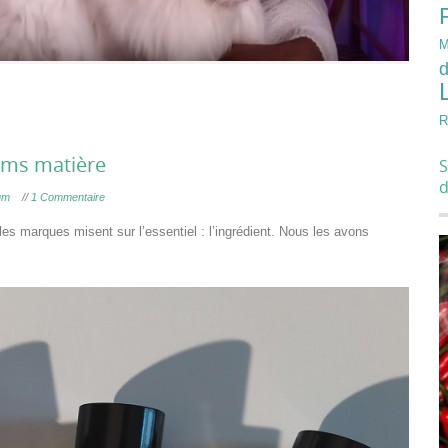
M
d
R
fums matière
S
fum
//
1 Commentaire
es marques misent sur l’essentiel : l’ingrédient. Nous les avons