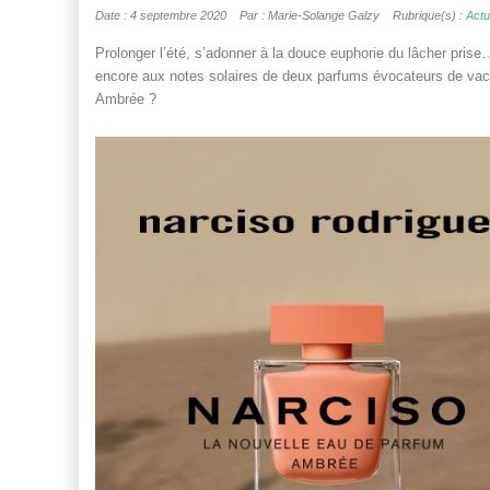
Date : 4 septembre 2020
Par : Marie-Solange Galzy
Rubrique(s) :
Actu
Prolonger l’été, s’adonner à la douce euphorie du lâcher prise
encore aux notes solaires de deux parfums évocateurs de vac
Ambrée ?