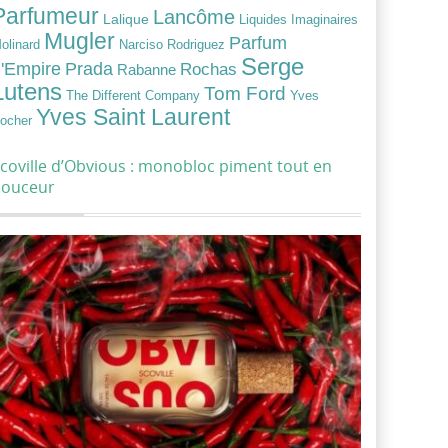
Parfumeur
Lancôme
Lalique
Liquides Imaginaires
Mugler
Parfum
Narciso Rodriguez
olinard
Serge
Prada
'Empire
Rochas
Rabanne
Lutens
Tom Ford
Yves
The Different Company
Yves Saint Laurent
ocher
coville d’Obvious : monobloc piment tout en
douceur