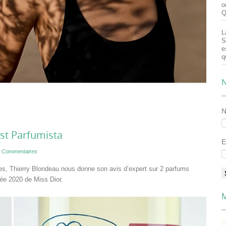
o
Q
L
S
e
q
N
est Parfumista
E
 Commentaires
es, Thierry Blondeau nous donne son avis d’expert sur 2 parfums
tée 2020 de Miss Dior.
M