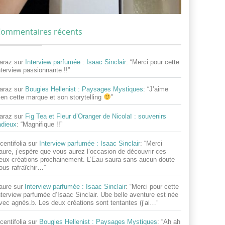
ommentaires récents
araz
sur
Interview parfumée : Isaac Sinclair
: “
Merci pour cette
nterview passionnante !!
”
araz
sur
Bougies Hellenist : Paysages Mystiques
: “
J’aime
ien cette marque et son storytelling
”
araz
sur
Fig Tea et Fleur d’Oranger de Nicolaï : souvenirs
adieux
: “
Magnifique !!
”
centifolia
sur
Interview parfumée : Isaac Sinclair
: “
Merci
aure, j’espère que vous aurez l’occasion de découvrir ces
eux créations prochainement. L’Eau saura sans aucun doute
ous rafraîchir…
”
aure
sur
Interview parfumée : Isaac Sinclair
: “
Merci pour cette
nterview parfumée d’Isaac Sinclair. Ube belle aventure est née
vec agnès.b. Les deux créations sont tentantes (j’ai…
”
centifolia
sur
Bougies Hellenist : Paysages Mystiques
: “
Ah ah