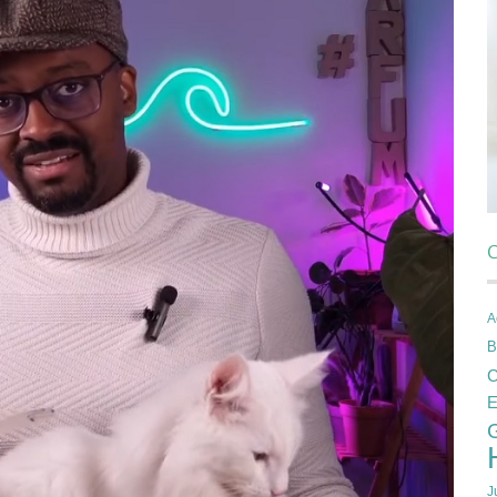
C
A
B
C
E
J