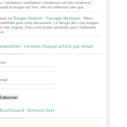
ui, l’ambiance ventilateur/ climatiseur est très tendance !
uand la bougie est finie, elle est tellement jolie que…
”
aure
sur
Bougies Hellenist : Paysages Mystiques
: “
Merci
centifolia pour cette découverte. Le design des cinq bougies
st très original. Elles sont toutes tentantes pour l’helléniste
ue…
”
ewsletter : recevez chaque article par email
Nom
mail
ood board : Kimono Vert