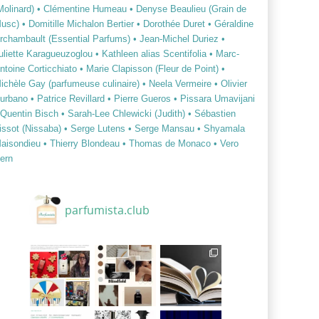
Molinard)
• Clémentine Humeau
• Denyse Beaulieu (Grain de
usc)
• Domitille Michalon Bertier
• Dorothée Duret
• Géraldine
rchambault (Essential Parfums)
• Jean-Michel Duriez
•
uliette Karagueuzoglou
• Kathleen alias Scentifolia
• Marc-
ntoine Corticchiato
• Marie Clapisson (Fleur de Point)
•
ichèle Gay (parfumeuse culinaire)
• Neela Vermeire
• Olivier
urbano
• Patrice Revillard
• Pierre Gueros
• Pissara Umavijani
 Quentin Bisch
• Sarah-Lee Chlewicki (Judith)
• Sébastien
issot (Nissaba)
• Serge Lutens
• Serge Mansau
• Shyamala
aisondieu
• Thierry Blondeau
• Thomas de Monaco
• Vero
ern
parfumista.club