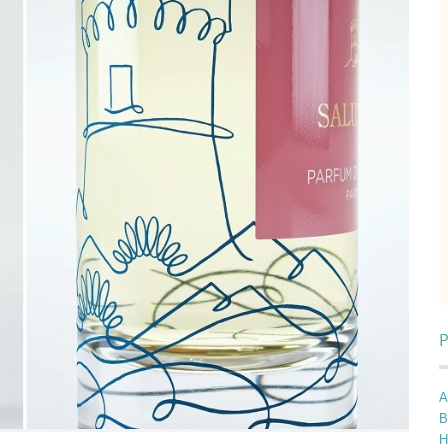
P
A
B
H