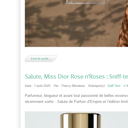
Lire la suite…
Salute, Miss Dior Rose n’Roses : Sniff-t
Date : 7 août 2020
Par : Thierry Blondeau
Rubrique(s) :
Sniff Test
//
4
Parfumeur, blogueur et avant tout passionné de belles essenc
récemment sortis : Salute de Parfum d’Empire et l’édition limi