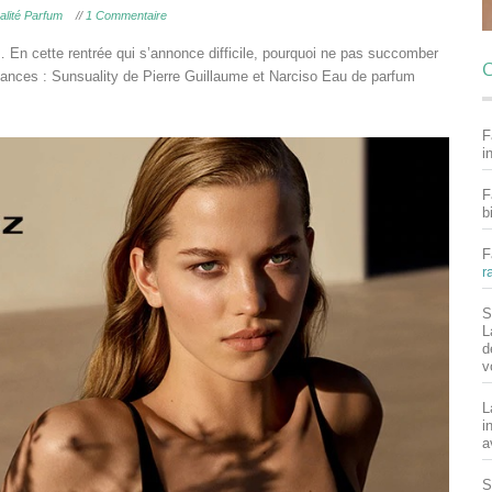
alité Parfum
//
1 Commentaire
… En cette rentrée qui s’annonce difficile, pourquoi ne pas succomber
C
ances : Sunsuality de Pierre Guillaume et Narciso Eau de parfum
F
i
F
b
F
r
S
L
d
v
L
i
a
S