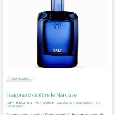
Lire la suite…
Fragonard célèbre le Narcisse
Date : 20 mars 2023
Par : Scentifolia
Rubrique(s) :
Focus Marque
//
4
Commentaires
Chaque année, la maison Fragonard met à l’honneur une nouvelle