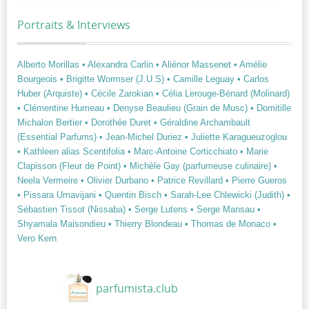
Portraits & Interviews
Alberto Morillas
• Alexandra Carlin
• Aliénor Massenet
• Amélie
Bourgeois
• Brigitte Wormser (J.U.S)
• Camille Leguay
• Carlos
Huber (Arquiste)
• Cécile Zarokian
• Célia Lerouge-Bénard (Molinard)
• Clémentine Humeau
• Denyse Beaulieu (Grain de Musc)
• Domitille
Michalon Bertier
• Dorothée Duret
• Géraldine Archambault
(Essential Parfums)
• Jean-Michel Duriez
• Juliette Karagueuzoglou
• Kathleen alias Scentifolia
• Marc-Antoine Corticchiato
• Marie
Clapisson (Fleur de Point)
• Michèle Gay (parfumeuse culinaire)
•
Neela Vermeire
• Olivier Durbano
• Patrice Revillard
• Pierre Gueros
• Pissara Umavijani
• Quentin Bisch
• Sarah-Lee Chlewicki (Judith)
•
Sébastien Tissot (Nissaba)
• Serge Lutens
• Serge Mansau
•
Shyamala Maisondieu
• Thierry Blondeau
• Thomas de Monaco
•
Vero Kern
parfumista.club