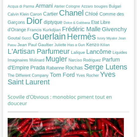
Armani
Acqua di Parma
Atelier Cologne
bougies
Bulgari
Azzaro
Chanel
Chloé
Cartier
Caron
Comme des
Calvin Klein
Dior
diptyque
Garçons
Etat Libre
Dolce & Gabbana
Frédéric Malle
Givenchy
d'Orange
Francis Kurkdjian
Guerlain
Hermès
Goutal
Gucci
Issey Miyake
Jean
Jean Paul Gaultier
Kenzo
Juliette Has a Gun
Kilian
Patou
L'Artisan Parfumeur
Lancôme
Lalique
Liquides
Mugler
Parfum
Narciso Rodriguez
Imaginaires
Molinard
Serge Lutens
Prada
d'Empire
Rochas
Rabanne
Yves
Tom Ford
Yves Rocher
The Different Company
Saint Laurent
Scoville d’Obvious : monobloc piment tout en
douceur