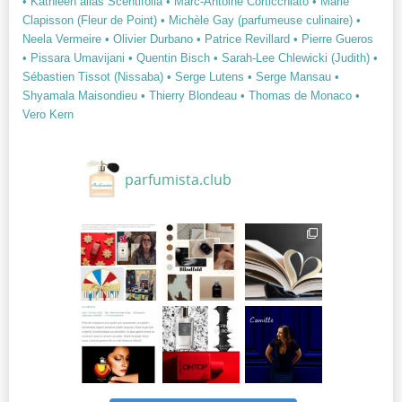
• Kathleen alias Scentifolia
• Marc-Antoine Corticchiato
• Marie
Clapisson (Fleur de Point)
• Michèle Gay (parfumeuse culinaire)
•
Neela Vermeire
• Olivier Durbano
• Patrice Revillard
• Pierre Gueros
• Pissara Umavijani
• Quentin Bisch
• Sarah-Lee Chlewicki (Judith)
•
Sébastien Tissot (Nissaba)
• Serge Lutens
• Serge Mansau
•
Shyamala Maisondieu
• Thierry Blondeau
• Thomas de Monaco
•
Vero Kern
parfumista.club