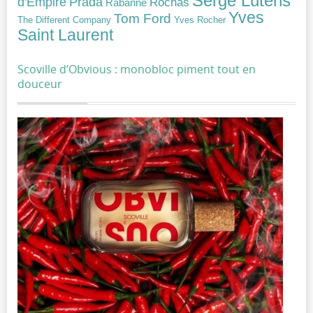
Serge Lutens
Prada
d'Empire
Rochas
Rabanne
Yves
Tom Ford
Yves Rocher
The Different Company
Saint Laurent
Scoville d’Obvious : monobloc piment tout en
douceur