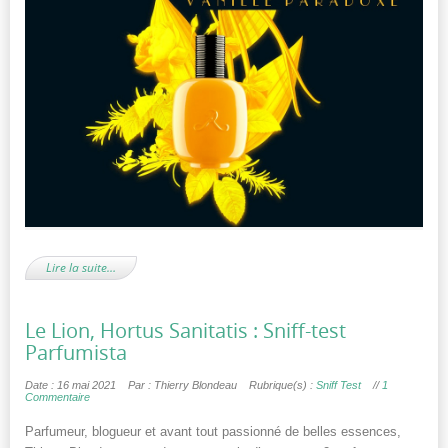
Lire la suite…
Le Lion, Hortus Sanitatis : Sniff-test
Parfumista
Date : 16 mai 2021
Par : Thierry Blondeau
Rubrique(s) :
Sniff Test
//
1
Commentaire
Parfumeur, blogueur et avant tout passionné de belles essences,