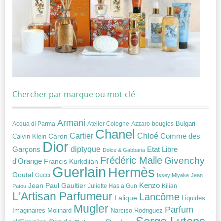
Chercher par marque ou mot-clé
Armani
Acqua di Parma
Atelier Cologne
bougies
Bulgari
Azzaro
Chanel
Chloé
Cartier
Caron
Comme des
Calvin Klein
Dior
diptyque
Garçons
Etat Libre
Dolce & Gabbana
Frédéric Malle
Givenchy
d'Orange
Francis Kurkdjian
Guerlain
Hermès
Goutal
Gucci
Issey Miyake
Jean
Jean Paul Gaultier
Kenzo
Juliette Has a Gun
Kilian
Patou
L'Artisan Parfumeur
Lancôme
Lalique
Liquides
Mugler
Parfum
Narciso Rodriguez
Imaginaires
Molinard