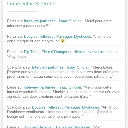
Commentaires récents
Faraz
sur
Interview parfumée : Isaac Sinclair
: “
Merci pour cette
interview passionnante !!
”
Faraz
sur
Bougies Hellenist : Paysages Mystiques
: “
J’aime bien
cette marque et son storytelling
”
Faraz
sur
Fig Tea et Fleur d’Oranger de Nicolaï : souvenirs radieux
:
“
Magnifique !!
”
Scentifolia
sur
Interview parfumée : Isaac Sinclair
: “
Merci Laure,
j’espère que vous aurez l’occasion de découvrir ces deux créations
prochainement. L’Eau saura sans aucun doute vous rafraîchir…
”
Laure
sur
Interview parfumée : Isaac Sinclair
: “
Merci pour cette
interview parfumée d’Isaac Sinclair. Ube belle aventure est née avec
agnès.b. Les deux créations sont tentantes (j’ai…
”
Scentifolia
sur
Bougies Hellenist : Paysages Mystiques
: “
Ah ah oui,
l’ambiance ventilateur/ climatiseur est très tendance ! Quand la
bougie est finie, elle est tellement jolie que…
”
Laure
sur
Bougies Hellenist : Paysages Mystiques
: “
Merci