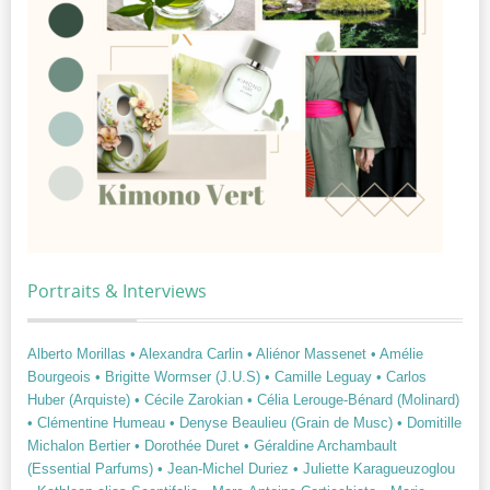
Portraits & Interviews
Alberto Morillas
• Alexandra Carlin
• Aliénor Massenet
• Amélie
Bourgeois
• Brigitte Wormser (J.U.S)
• Camille Leguay
• Carlos
Huber (Arquiste)
• Cécile Zarokian
• Célia Lerouge-Bénard (Molinard)
• Clémentine Humeau
• Denyse Beaulieu (Grain de Musc)
• Domitille
Michalon Bertier
• Dorothée Duret
• Géraldine Archambault
(Essential Parfums)
• Jean-Michel Duriez
• Juliette Karagueuzoglou