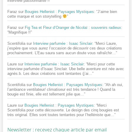
interview passionnante !!
”
Faraz
sur
Bougies Hellenist : Paysages Mystiques
: “
J’aime bien
cette marque et son storytelling
”
Faraz
sur
Fig Tea et Fleur d’Oranger de Nicolaï : souvenirs radieux
:
“
Magnifique !!
”
Scentifolia
sur
Interview parfumée : Isaac Sinclair
: “
Merci Laure,
j’espère que vous aurez l’occasion de découvrir ces deux créations
prochainement. L’Eau saura sans aucun doute vous rafraîchir…
”
Laure
sur
Interview parfumée : Isaac Sinclair
: “
Merci pour cette
interview parfumée d’Isaac Sinclair. Ube belle aventure est née avec
agnès.b. Les deux créations sont tentantes (j’ai…
”
Scentifolia
sur
Bougies Hellenist : Paysages Mystiques
: “
Ah ah oui,
l’ambiance ventilateur/ climatiseur est très tendance ! Quand la
bougie est finie, elle est tellement jolie que…
”
Laure
sur
Bougies Hellenist : Paysages Mystiques
: “
Merci
Scentifolia pour cette découverte. Le design des cinq bougies est
très original. Elles sont toutes tentantes pour l’helléniste que…
”
Newsletter : recevez chaque article par email