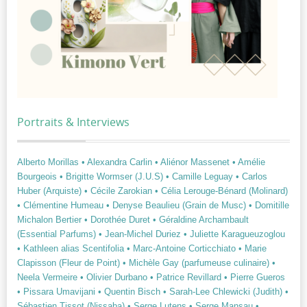
Portraits & Interviews
Alberto Morillas
• Alexandra Carlin
• Aliénor Massenet
• Amélie
Bourgeois
• Brigitte Wormser (J.U.S)
• Camille Leguay
• Carlos
Huber (Arquiste)
• Cécile Zarokian
• Célia Lerouge-Bénard (Molinard)
• Clémentine Humeau
• Denyse Beaulieu (Grain de Musc)
• Domitille
Michalon Bertier
• Dorothée Duret
• Géraldine Archambault
(Essential Parfums)
• Jean-Michel Duriez
• Juliette Karagueuzoglou
• Kathleen alias Scentifolia
• Marc-Antoine Corticchiato
• Marie
Clapisson (Fleur de Point)
• Michèle Gay (parfumeuse culinaire)
•
Neela Vermeire
• Olivier Durbano
• Patrice Revillard
• Pierre Gueros
• Pissara Umavijani
• Quentin Bisch
• Sarah-Lee Chlewicki (Judith)
•
Sébastien Tissot (Nissaba)
• Serge Lutens
• Serge Mansau
•