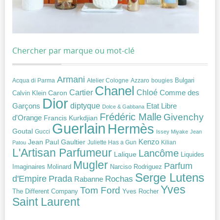
Chercher par marque ou mot-clé
Armani
Acqua di Parma
Atelier Cologne
bougies
Bulgari
Azzaro
Chanel
Chloé
Cartier
Caron
Comme des
Calvin Klein
Dior
diptyque
Garçons
Etat Libre
Dolce & Gabbana
Frédéric Malle
Givenchy
d'Orange
Francis Kurkdjian
Guerlain
Hermès
Goutal
Gucci
Issey Miyake
Jean
Jean Paul Gaultier
Kenzo
Juliette Has a Gun
Kilian
Patou
L'Artisan Parfumeur
Lancôme
Lalique
Liquides
Mugler
Parfum
Narciso Rodriguez
Imaginaires
Molinard
Serge Lutens
Prada
d'Empire
Rochas
Rabanne
Yves
Tom Ford
Yves Rocher
The Different Company
Saint Laurent