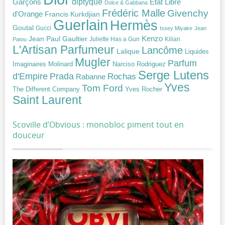
diptyque
Garçons
Etat Libre
Dolce & Gabbana
Frédéric Malle
Givenchy
d'Orange
Francis Kurkdjian
Guerlain
Hermès
Goutal
Gucci
Issey Miyake
Jean
Jean Paul Gaultier
Kenzo
Juliette Has a Gun
Kilian
Patou
L'Artisan Parfumeur
Lancôme
Lalique
Liquides
Mugler
Parfum
Narciso Rodriguez
Imaginaires
Molinard
Serge Lutens
Prada
d'Empire
Rochas
Rabanne
Yves
Tom Ford
Yves Rocher
The Different Company
Saint Laurent
Scoville d’Obvious : monobloc piment tout en
douceur