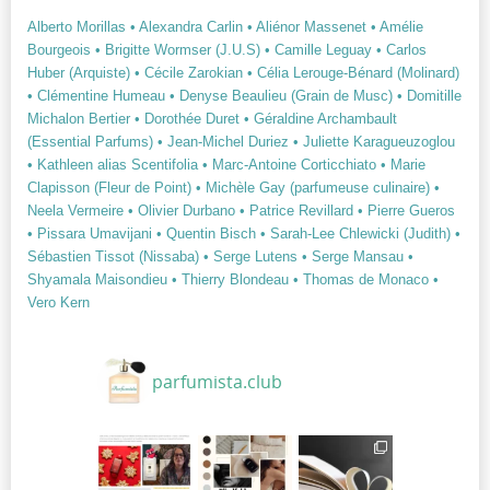
Alberto Morillas
• Alexandra Carlin
• Aliénor Massenet
• Amélie
Bourgeois
• Brigitte Wormser (J.U.S)
• Camille Leguay
• Carlos
Huber (Arquiste)
• Cécile Zarokian
• Célia Lerouge-Bénard (Molinard)
• Clémentine Humeau
• Denyse Beaulieu (Grain de Musc)
• Domitille
Michalon Bertier
• Dorothée Duret
• Géraldine Archambault
(Essential Parfums)
• Jean-Michel Duriez
• Juliette Karagueuzoglou
• Kathleen alias Scentifolia
• Marc-Antoine Corticchiato
• Marie
Clapisson (Fleur de Point)
• Michèle Gay (parfumeuse culinaire)
•
Neela Vermeire
• Olivier Durbano
• Patrice Revillard
• Pierre Gueros
• Pissara Umavijani
• Quentin Bisch
• Sarah-Lee Chlewicki (Judith)
•
Sébastien Tissot (Nissaba)
• Serge Lutens
• Serge Mansau
•
Shyamala Maisondieu
• Thierry Blondeau
• Thomas de Monaco
•
Vero Kern
parfumista.club