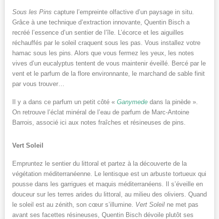
Sous les Pins
capture l’empreinte olfactive d’un paysage in situ.
Grâce à une technique d’extraction innovante, Quentin Bisch a
recréé l’essence d’un sentier de l’île. L’écorce et les aiguilles
réchauffés par le soleil craquent sous les pas. Vous installez votre
hamac sous les pins. Alors que vous fermez les yeux, les notes
vives d’un eucalyptus tentent de vous maintenir éveillé. Bercé par le
vent et le parfum de la flore environnante, le marchand de sable finit
par vous trouver…
Il y a dans ce parfum un petit côté «
Ganymede
dans la pinède ».
On retrouve l’éclat minéral de l’eau de parfum de Marc-Antoine
Barrois, associé ici aux notes fraîches et résineuses de pins.
Vert Soleil
Empruntez le sentier du littoral et partez à la découverte de la
végétation méditerranéenne. Le lentisque est un arbuste tortueux qui
pousse dans les garrigues et maquis méditerranéens. Il s’éveille en
douceur sur les terres arides du littoral, au milieu des oliviers. Quand
le soleil est au zénith, son cœur s’illumine.
Vert Soleil
ne met pas
avant ses facettes résineuses, Quentin Bisch dévoile plutôt ses