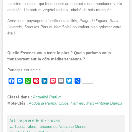
facettes feuillues, qui frissonnent au contact d’une mandarine verte
acidulée. Un parfum végétal radieux, nimbé de bois musqués.
Avec leurs paysages olfactifs ensoleillés,
Plage du Figuier
,
Sable
Lavande
,
Sous les Pins
et
Vert Soleil
pourraient bien rythmer votre
été !
Quelle Essence vous tente le plus ? Quels parfums vous
transportent sur la côte méditerranéenne ?
Partagez cet article
Facebook
Messenger
WhatsApp
Pinterest
LinkedIn
Pocket
Email
Twitter
Partager
Classé dans :
Actualité Parfum
Mots-Clés :
Acqua di Parma
,
Chloé
,
Hermès
,
Marc-Antoine Barrois
Article précédent / suivant
←
Tabac Tabou : encens du Nouveau Monde