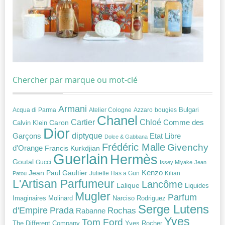
Chercher par marque ou mot-clé
Armani
Acqua di Parma
Atelier Cologne
bougies
Bulgari
Azzaro
Chanel
Chloé
Cartier
Caron
Comme des
Calvin Klein
Dior
diptyque
Garçons
Etat Libre
Dolce & Gabbana
Frédéric Malle
Givenchy
d'Orange
Francis Kurkdjian
Guerlain
Hermès
Goutal
Gucci
Issey Miyake
Jean
Jean Paul Gaultier
Kenzo
Juliette Has a Gun
Kilian
Patou
L'Artisan Parfumeur
Lancôme
Lalique
Liquides
Mugler
Parfum
Narciso Rodriguez
Imaginaires
Molinard
Serge Lutens
Prada
d'Empire
Rochas
Rabanne
Yves
Tom Ford
Yves Rocher
The Different Company