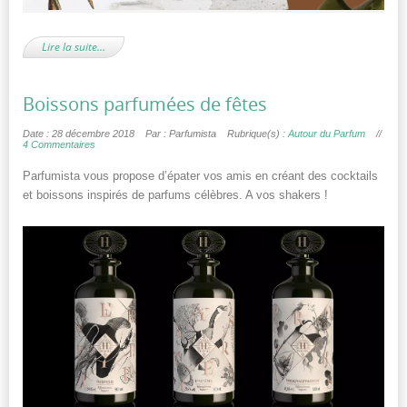
Lire la suite…
Boissons parfumées de fêtes
Date : 28 décembre 2018
Par : Parfumista
Rubrique(s) :
Autour du Parfum
//
4 Commentaires
Parfumista vous propose d’épater vos amis en créant des cocktails
et boissons inspirés de parfums célèbres. A vos shakers !