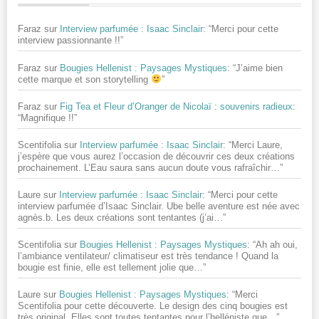
Faraz
sur
Interview parfumée : Isaac Sinclair
: “
Merci pour cette
interview passionnante !!
”
Faraz
sur
Bougies Hellenist : Paysages Mystiques
: “
J’aime bien
cette marque et son storytelling
”
Faraz
sur
Fig Tea et Fleur d’Oranger de Nicolaï : souvenirs radieux
:
“
Magnifique !!
”
Scentifolia
sur
Interview parfumée : Isaac Sinclair
: “
Merci Laure,
j’espère que vous aurez l’occasion de découvrir ces deux créations
prochainement. L’Eau saura sans aucun doute vous rafraîchir…
”
Laure
sur
Interview parfumée : Isaac Sinclair
: “
Merci pour cette
interview parfumée d’Isaac Sinclair. Ube belle aventure est née avec
agnès.b. Les deux créations sont tentantes (j’ai…
”
Scentifolia
sur
Bougies Hellenist : Paysages Mystiques
: “
Ah ah oui,
l’ambiance ventilateur/ climatiseur est très tendance ! Quand la
bougie est finie, elle est tellement jolie que…
”
Laure
sur
Bougies Hellenist : Paysages Mystiques
: “
Merci
Scentifolia pour cette découverte. Le design des cinq bougies est
très original. Elles sont toutes tentantes pour l’helléniste que…
”