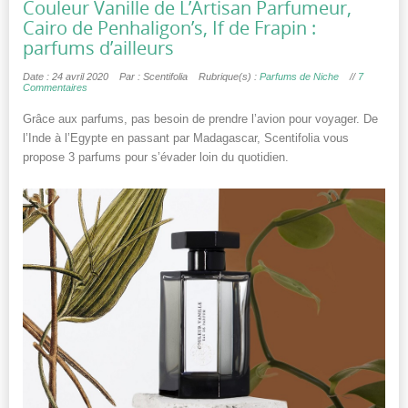
Couleur Vanille de L’Artisan Parfumeur,
Cairo de Penhaligon’s, If de Frapin :
parfums d’ailleurs
Date : 24 avril 2020
Par : Scentifolia
Rubrique(s) :
Parfums de Niche
//
7
Commentaires
Grâce aux parfums, pas besoin de prendre l’avion pour voyager. De
l’Inde à l’Egypte en passant par Madagascar, Scentifolia vous
propose 3 parfums pour s’évader loin du quotidien.