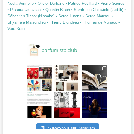
Neela Vermeire
• Olivier Durbano
• Patrice Revillard
• Pierre Gueros
• Pissara Umavijani
• Quentin Bisch
• Sarah-Lee Chlewicki (Judith)
•
Sébastien Tissot (Nissaba)
• Serge Lutens
• Serge Mansau
•
Shyamala Maisondieu
• Thierry Blondeau
• Thomas de Monaco
•
Vero Kern
parfumista.club
Suivez-nous sur Instagram