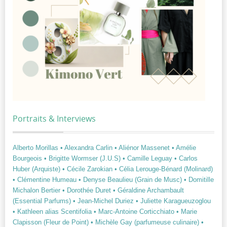
Portraits & Interviews
Alberto Morillas
• Alexandra Carlin
• Aliénor Massenet
• Amélie
Bourgeois
• Brigitte Wormser (J.U.S)
• Camille Leguay
• Carlos
Huber (Arquiste)
• Cécile Zarokian
• Célia Lerouge-Bénard (Molinard)
• Clémentine Humeau
• Denyse Beaulieu (Grain de Musc)
• Domitille
Michalon Bertier
• Dorothée Duret
• Géraldine Archambault
(Essential Parfums)
• Jean-Michel Duriez
• Juliette Karagueuzoglou
• Kathleen alias Scentifolia
• Marc-Antoine Corticchiato
• Marie
Clapisson (Fleur de Point)
• Michèle Gay (parfumeuse culinaire)
•