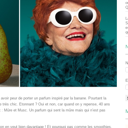
o
Q
L
S
e
q
N
E
voir peur de porter un parfum inspiré par la banane. Pourtant la
ée très chic. Etonnant ? Oui et non, car quand on y repense, 40 ans
uit : Mûre et Musc. Un parfum qui sent la mûre mais qui n’est pas
M
 on en veut bien davantage ! Et pourquoi pas comme les smoothies,