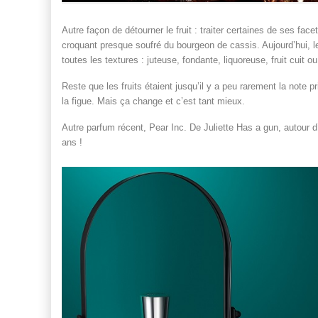
Autre façon de détourner le fruit : traiter certaines de ses fa
croquant presque soufré du bourgeon de cassis. Aujourd’hui, l
toutes les textures : juteuse, fondante, liquoreuse, fruit cuit o
Reste que les fruits étaient jusqu’il y a peu rarement la note 
la figue. Mais ça change et c’est tant mieux.
Autre parfum récent, Pear Inc. De Juliette Has a gun, autour d
ans !