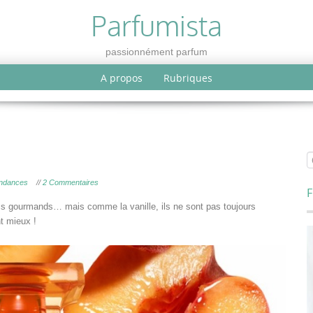
Parfumista
passionnément parfum
A propos
Rubriques
endances
//
2 Commentaires
F
ms gourmands… mais comme la vanille, ils ne sont pas toujours
nt mieux !