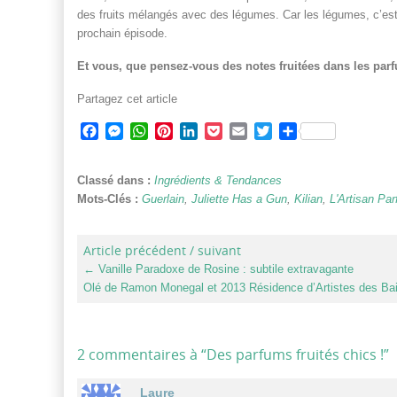
des fruits mélangés avec des légumes. Car les légumes, c’est
prochain épisode.
Et vous, que pensez-vous des notes fruitées dans les par
Partagez cet article
Facebook
Messenger
WhatsApp
Pinterest
LinkedIn
Pocket
Email
Twitter
Partager
Classé dans :
Ingrédients & Tendances
Mots-Clés :
Guerlain
,
Juliette Has a Gun
,
Kilian
,
L'Artisan Pa
Article précédent / suivant
←
Vanille Paradoxe de Rosine : subtile extravagante
Olé de Ramon Monegal et 2013 Résidence d’Artistes des Bain
2 commentaires à “
Des parfums fruités chics !
”
Laure