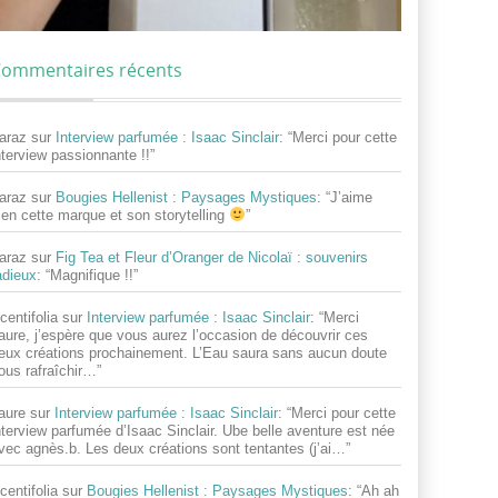
ommentaires récents
araz
sur
Interview parfumée : Isaac Sinclair
: “
Merci pour cette
nterview passionnante !!
”
araz
sur
Bougies Hellenist : Paysages Mystiques
: “
J’aime
ien cette marque et son storytelling
”
araz
sur
Fig Tea et Fleur d’Oranger de Nicolaï : souvenirs
adieux
: “
Magnifique !!
”
centifolia
sur
Interview parfumée : Isaac Sinclair
: “
Merci
aure, j’espère que vous aurez l’occasion de découvrir ces
eux créations prochainement. L’Eau saura sans aucun doute
ous rafraîchir…
”
aure
sur
Interview parfumée : Isaac Sinclair
: “
Merci pour cette
nterview parfumée d’Isaac Sinclair. Ube belle aventure est née
vec agnès.b. Les deux créations sont tentantes (j’ai…
”
centifolia
sur
Bougies Hellenist : Paysages Mystiques
: “
Ah ah