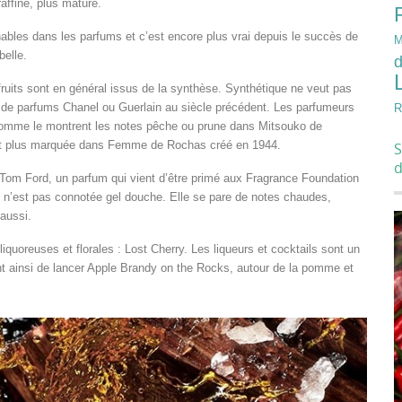
raffiné, plus mature.
rnables dans les parfums et c’est encore plus vrai depuis le succès de
M
elle.
d
 fruits sont en général issus de la synthèse. Synthétique ne veut pas
 de parfums Chanel ou Guerlain au siècle précédent. Les parfumeurs
R
 comme le montrent les notes pêche ou prune dans Mitsouko de
st plus marquée dans Femme de Rochas créé en 1944.
S
 Tom Ford, un parfum qui vient d’être primé aux Fragrance Foundation
 n’est pas connotée gel douche. Elle se pare de notes chaudes,
 aussi.
quoreuses et florales : Lost Cherry. Les liqueurs et cocktails sont un
ient ainsi de lancer Apple Brandy on the Rocks, autour de la pomme et