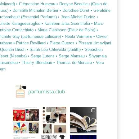
Molinard)
• Clémentine Humeau
• Denyse Beaulieu (Grain de
usc)
• Domitille Michalon Bertier
• Dorothée Duret
• Géraldine
rchambault (Essential Parfums)
• Jean-Michel Duriez
•
uliette Karagueuzoglou
• Kathleen alias Scentifolia
• Marc-
ntoine Corticchiato
• Marie Clapisson (Fleur de Point)
•
ichèle Gay (parfumeuse culinaire)
• Neela Vermeire
• Olivier
urbano
• Patrice Revillard
• Pierre Gueros
• Pissara Umavijani
 Quentin Bisch
• Sarah-Lee Chlewicki (Judith)
• Sébastien
issot (Nissaba)
• Serge Lutens
• Serge Mansau
• Shyamala
aisondieu
• Thierry Blondeau
• Thomas de Monaco
• Vero
ern
parfumista.club