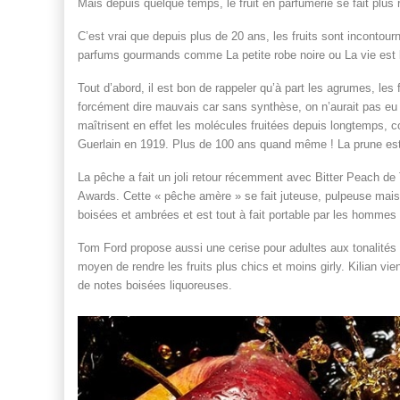
Mais depuis quelque temps, le fruit en parfumerie se fait plus 
C’est vrai que depuis plus de 20 ans, les fruits sont incontou
parfums gourmands comme La petite robe noire ou La vie est b
Tout d’abord, il est bon de rappeler qu’à part les agrumes, les
forcément dire mauvais car sans synthèse, on n’aurait pas eu
maîtrisent en effet les molécules fruitées depuis longtemps,
Guerlain en 1919. Plus de 100 ans quand même ! La prune e
La pêche a fait un joli retour récemment avec Bitter Peach de
Awards. Cette « pêche amère » se fait juteuse, pulpeuse mais
boisées et ambrées et est tout à fait portable par les hommes
Tom Ford propose aussi une cerise pour adultes aux tonalités li
moyen de rendre les fruits plus chics et moins girly. Kilian v
de notes boisées liquoreuses.