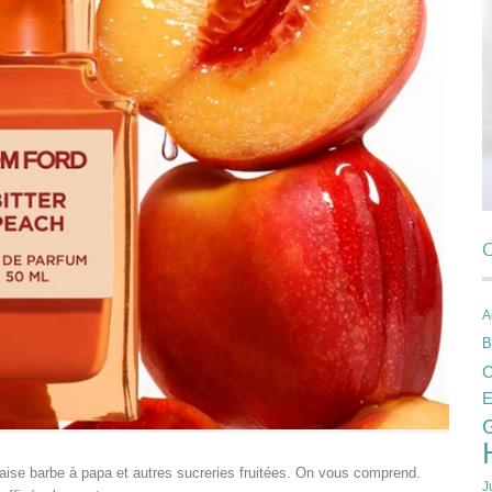
C
A
B
C
E
aise barbe à papa et autres sucreries fruitées. On vous comprend.
J