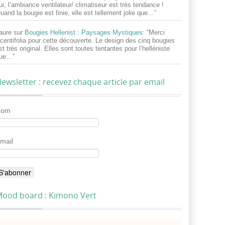
ui, l’ambiance ventilateur/ climatiseur est très tendance !
uand la bougie est finie, elle est tellement jolie que…
”
aure
sur
Bougies Hellenist : Paysages Mystiques
: “
Merci
centifolia pour cette découverte. Le design des cinq bougies
st très original. Elles sont toutes tentantes pour l’helléniste
ue…
”
ewsletter : recevez chaque article par email
Nom
mail
ood board : Kimono Vert