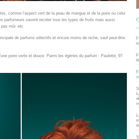
cettes, comme l’aspect vert de la peau de mangue et de la poire ou celui
C
es parfumeurs savent recréer tous les types de fruits mais aussi
u pas mûr, etc.
principale de parfums sélectifs et encore moins de niche, sauf peut-être
F
i
F
’une poire verte et douce. Parmi les égéries du parfum : Paulette, 97
b
F
r
S
L
d
v
L
i
a
S