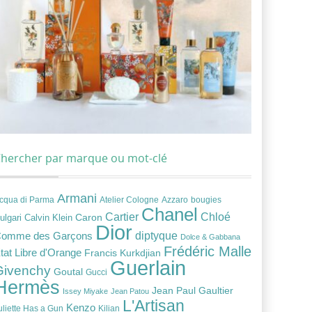
hercher par marque ou mot-clé
Armani
cqua di Parma
Atelier Cologne
bougies
Azzaro
Chanel
Chloé
Cartier
Caron
ulgari
Calvin Klein
Dior
diptyque
omme des Garçons
Dolce & Gabbana
Frédéric Malle
tat Libre d'Orange
Francis Kurkdjian
Guerlain
Givenchy
Goutal
Gucci
Hermès
Jean Paul Gaultier
Issey Miyake
Jean Patou
L'Artisan
Kenzo
uliette Has a Gun
Kilian