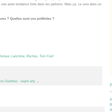
 une autre tendance forte dans les parfums. Mais ça, ce sera dans un
fums ? Quelles sont vos préférées ?
rfumeur
,
Lancôme
,
Rochas
,
Tom Ford
s Guerbois : esprit arty
→
P
A
B
H