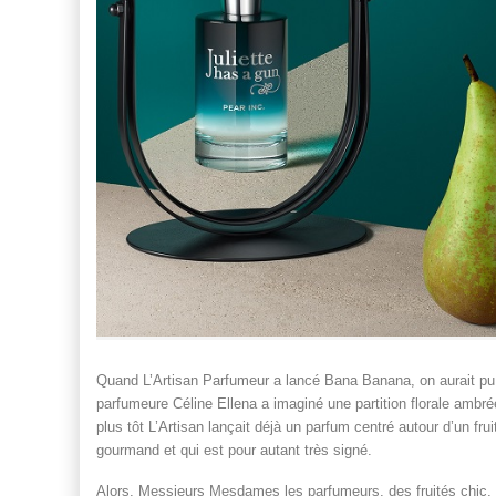
Quand L’Artisan Parfumeur a lancé Bana Banana, on aurait pu a
parfumeure Céline Ellena a imaginé une partition florale ambr
plus tôt L’Artisan lançait déjà un parfum centré autour d’un fr
gourmand et qui est pour autant très signé.
Alors, Messieurs Mesdames les parfumeurs, des fruités chic,