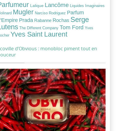
Parfumeur
Lancôme
Lalique
Liquides Imaginaires
Mugler
Parfum
Narciso Rodriguez
olinard
Serge
Prada
'Empire
Rochas
Rabanne
Lutens
Tom Ford
Yves
The Different Company
Yves Saint Laurent
ocher
coville d’Obvious : monobloc piment tout en
douceur