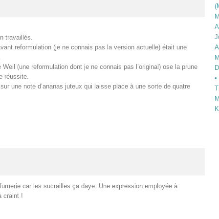
(
M
A
J
n travaillés.
nt reformulation (je ne connais pas la version actuelle) était une
A
.
M
 Weil (une reformulation dont je ne connais pas l’original) ose la prune
D
e réussite.
•
ur une note d’ananas juteux qui laisse place à une sorte de quatre
T
M
K
parfumerie car les sucrailles ça daye. Une expression employée à
 craint !