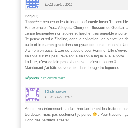
Le 22 octobre 2021
Bonjour,
J’apprécie beaucoup les fruits en parfumerie lorsqu’ils sont bie
Par exemple l’Aqua Allegoria Cherry de Blossom de Guerlain ava
cerise hespéridée non sucrée et fraîche, très agréable à porter
Je pense aussi à Zibeline, dans la collection Les Merveilles de
cuite et le marron glacé dans sa pyramide florale orientale. Un
J’aime bien aussi L’Eau de Lacoste pour Femme. Elle s’ouvre s
saisons sur ma peau révélant la saison à laquelle je le porte.
La liste, n’est de loin pas exhaustive… c’est mon top 3.
Maintenant j’ai hâte de vous lire dans le registre légumes !
Répondre
à ce commentaire
Rfablarage
Le 22 octobre 2021
Article très intéressant. Je fuis habituellement les fruits en 
Bordeaux, mais pas seulement je pense
. Pour traduire : ça
Donc des parfums à tester…