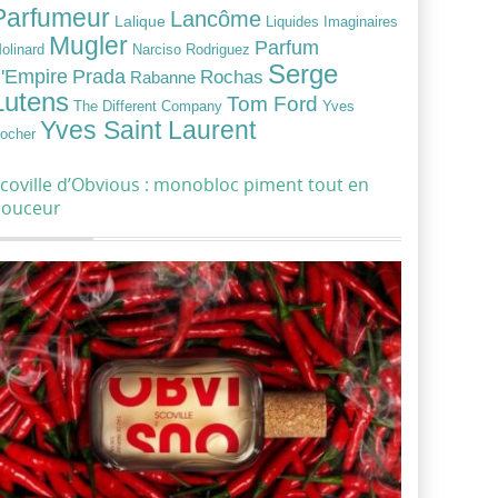
Parfumeur
Lancôme
Lalique
Liquides Imaginaires
Mugler
Parfum
Narciso Rodriguez
olinard
Serge
Prada
'Empire
Rochas
Rabanne
Lutens
Tom Ford
Yves
The Different Company
Yves Saint Laurent
ocher
coville d’Obvious : monobloc piment tout en
douceur