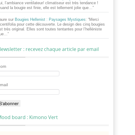
ui, l’ambiance ventilateur/ climatiseur est très tendance !
uand la bougie est finie, elle est tellement jolie que…
”
aure
sur
Bougies Hellenist : Paysages Mystiques
: “
Merci
centifolia pour cette découverte. Le design des cinq bougies
st très original. Elles sont toutes tentantes pour l’helléniste
ue…
”
ewsletter : recevez chaque article par email
Nom
mail
ood board : Kimono Vert