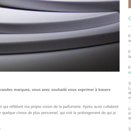
C
F
i
F
b
F
r
S
L
 grandes marques, vous avez souhaité vous exprimer à travers
d
v
s qui reflètent ma propre vision de la parfumerie. Après avoir collaboré
L
r quelque chose de plus personnel, qui soit le prolongement de qui je
i
a
S
?