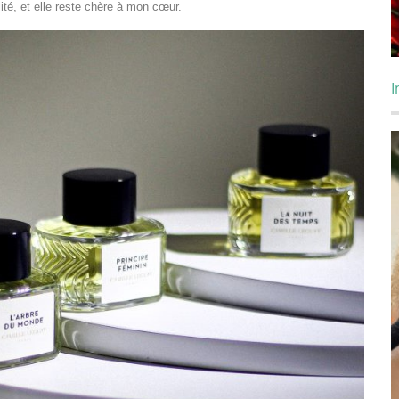
ité, et elle reste chère à mon cœur.
I