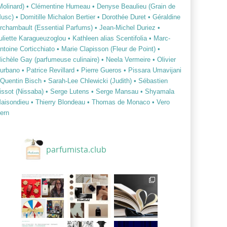
Molinard)
• Clémentine Humeau
• Denyse Beaulieu (Grain de
usc)
• Domitille Michalon Bertier
• Dorothée Duret
• Géraldine
rchambault (Essential Parfums)
• Jean-Michel Duriez
•
uliette Karagueuzoglou
• Kathleen alias Scentifolia
• Marc-
ntoine Corticchiato
• Marie Clapisson (Fleur de Point)
•
ichèle Gay (parfumeuse culinaire)
• Neela Vermeire
• Olivier
urbano
• Patrice Revillard
• Pierre Gueros
• Pissara Umavijani
 Quentin Bisch
• Sarah-Lee Chlewicki (Judith)
• Sébastien
issot (Nissaba)
• Serge Lutens
• Serge Mansau
• Shyamala
aisondieu
• Thierry Blondeau
• Thomas de Monaco
• Vero
ern
parfumista.club