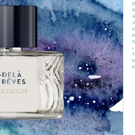
(
M
A
J
A
M
D
•
T
M
K