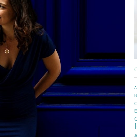
C
A
B
C
E
J