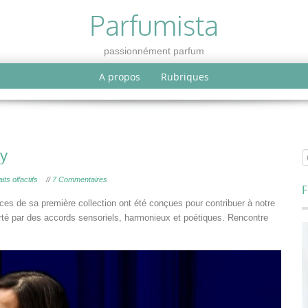
Parfumista
passionnément parfum
A propos
Rubriques
ay
its olfactifs
//
7 Commentaires
F
es de sa première collection ont été conçues pour contribuer à notre
rté par des accords sensoriels, harmonieux et poétiques. Rencontre