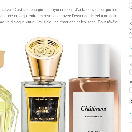
o
Q
ctive. C’est une énergie, un rayonnement. J’ai la conviction que les
sent une aura qui entre en résonance avec l’essence de celui ou celle
L
un dialogue entre l’invisible, les émotions et les sens. Pour révéler
S
e
q
N
E
M