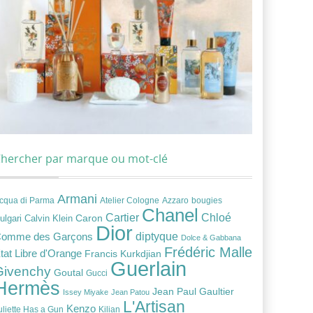
hercher par marque ou mot-clé
Armani
cqua di Parma
Atelier Cologne
bougies
Azzaro
Chanel
Chloé
Cartier
Caron
ulgari
Calvin Klein
Dior
diptyque
omme des Garçons
Dolce & Gabbana
Frédéric Malle
tat Libre d'Orange
Francis Kurkdjian
Guerlain
Givenchy
Goutal
Gucci
Hermès
Jean Paul Gaultier
Issey Miyake
Jean Patou
L'Artisan
Kenzo
uliette Has a Gun
Kilian