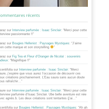
ommentaires récents
araz
sur
Interview parfumée : Isaac Sinclair
: “
Merci pour cette
nterview passionnante !!
”
araz
sur
Bougies Hellenist : Paysages Mystiques
: “
J’aime
ien cette marque et son storytelling
”
araz
sur
Fig Tea et Fleur d’Oranger de Nicolaï : souvenirs
adieux
: “
Magnifique !!
”
centifolia
sur
Interview parfumée : Isaac Sinclair
: “
Merci
aure, j’espère que vous aurez l’occasion de découvrir ces
eux créations prochainement. L’Eau saura sans aucun doute
ous rafraîchir…
”
aure
sur
Interview parfumée : Isaac Sinclair
: “
Merci pour cette
nterview parfumée d’Isaac Sinclair. Ube belle aventure est née
vec agnès.b. Les deux créations sont tentantes (j’ai…
”
centifolia
sur
Bougies Hellenist : Paysages Mystiques
: “
Ah ah