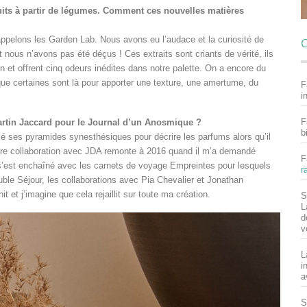
uits à partir de légumes. Comment ces nouvelles matières
 appelons les Garden Lab. Nous avons eu l’audace et la curiosité de
C
t nous n’avons pas été déçus ! Ces extraits sont criants de vérité, ils
gnon et offrent cinq odeurs inédites dans notre palette. On a encore du
à que certaines sont là pour apporter une texture, une amertume, du
F
i
F
Martin Jaccard pour le Journal d’un Anosmique ?
b
é ses pyramides synesthésiques pour décrire les parfums alors qu’il
ère collaboration avec JDA remonte à 2016 quand il m’a demandé
F
t s’est enchaîné avec les carnets de voyage Empreintes pour lesquels
r
 Double Séjour, les collaborations avec Pia Chevalier et Jonathan
 et j’imagine que cela rejaillit sur toute ma création.
S
L
d
v
L
i
a
S