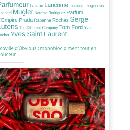
Parfumeur
Lancôme
Lalique
Liquides Imaginaires
Mugler
Parfum
Narciso Rodriguez
olinard
Serge
Prada
'Empire
Rochas
Rabanne
Lutens
Tom Ford
Yves
The Different Company
Yves Saint Laurent
ocher
coville d’Obvious : monobloc piment tout en
douceur