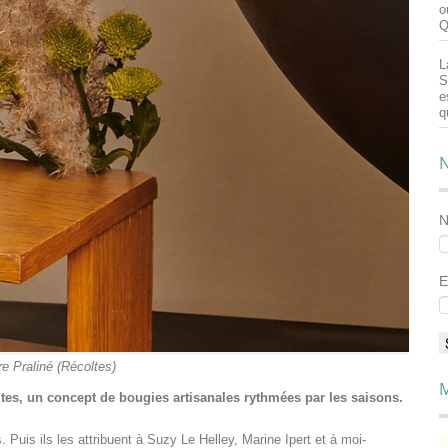
o
Q
L
S
e
q
N
E
e Praliné (Récoltes)
M
oltes, un concept de bougies artisanales rythmées par les saisons.
Puis ils les attribuent à Suzy Le Helley, Marine Ipert et à moi-