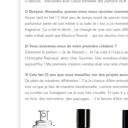
ci-dessus : Alexandra avec David Benedek des parfums BDK 
1/ Bonjour Alexandra, pouvez-vous nous raconter comment 
Assez tard en fait ! C’était peu de temps avant de passer mon 
parfumeur parler de son métier à la radio et c’est à ce moment
fragrance. Ça a été le déclic, j’ai changé de voie non sans diff
radio n’était autre que Maurice Roucel… qui est devenu mon m
2/ Vous souvenez-vous de votre première création ?
Sûrement le parfum « Je de Hasard ». Je l’ai créé à l’Isipca 
Christophe Raynaud, alors chez Symrise. Une overdose d’absol
aujourd’hui ! Ma première création vendue était une note ch
3/ Cela fait 15 ans que vous travaillez sur des projets au
De plein de manières différentes ! J’ai la chance d’être entouré
tout ce que je fais de manière intentionnelle, comme rencontrer
ou scroller sur Instagram car je suis très visuelle. Et puis il
un livre, des rencontres, des paysages… J’ai besoin d’être s