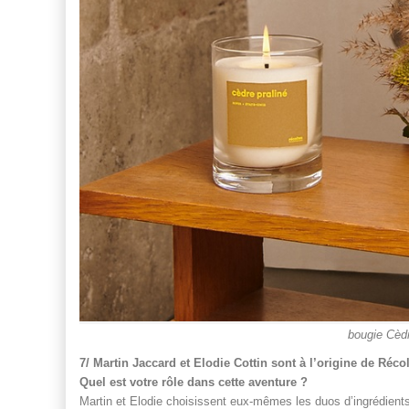
bougie Cèdr
7/ Martin Jaccard et Elodie Cottin sont à l’origine de Réc
Quel est votre rôle dans cette aventure ?
Martin et Elodie choisissent eux-mêmes les duos d’ingrédients. 