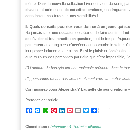
même. Dans la nouvelle collection hiver qui vient de sortir, j’
chaudes et crémeuses de noisettes torréfiées, une fragrance vr
connaissent nos forces et nos sensibilités !
8/ Quels conseils pourriez-vous donner à un jeune qui so
Ne jamais rater une occasion de créer et de faire sentir. Il faut
se dévoiler et tout remettre en question, tout le temps. Aujourd
permettent aux stagiaires d’accéder au laboratoire le soir et
leur propre balance à la maison. Et si le plaisir et l’adrénaline 
aura toujours des personnes pour dire que c’est impossible, j’
(*) l’acétate de benzyle est une molécule présente dans le jas
(**) personnes créant des arômes alimentaires, un métier ass
Connaissiez-vous Alexandra ? Laquelle de ses créations v
Partagez cet article
Facebook
Messenger
WhatsApp
Pinterest
LinkedIn
Pocket
Email
Twitter
Partager
Classé dans :
Interviews & Portraits olfactifs