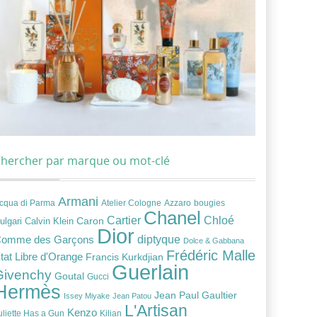
hercher par marque ou mot-clé
Armani
cqua di Parma
Atelier Cologne
bougies
Azzaro
Chanel
Chloé
Cartier
Caron
ulgari
Calvin Klein
Dior
diptyque
omme des Garçons
Dolce & Gabbana
Frédéric Malle
tat Libre d'Orange
Francis Kurkdjian
Guerlain
Givenchy
Goutal
Gucci
Hermès
Jean Paul Gaultier
Issey Miyake
Jean Patou
L'Artisan
Kenzo
uliette Has a Gun
Kilian