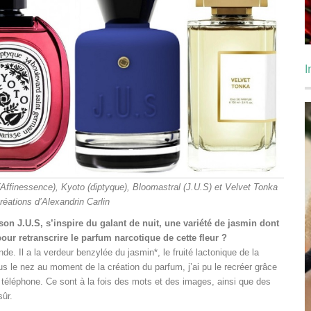
I
Affinessence), Kyoto (diptyque), Bloomastral (J.U.S) et Velvet Tonka
réations d’Alexandrin Carlin
on J.U.S, s’inspire du galant de nuit, une variété de jasmin dont
ur retranscrire le parfum narcotique de cette fleur ?
Inde. Il a la verdeur benzylée du jasmin*, le fruité lactonique de la
us le nez au moment de la création du parfum, j’ai pu le recréer grâce
téléphone. Ce sont à la fois des mots et des images, ainsi que des
sûr.