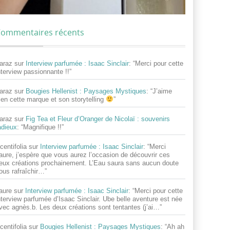
ommentaires récents
araz
sur
Interview parfumée : Isaac Sinclair
: “
Merci pour cette
nterview passionnante !!
”
araz
sur
Bougies Hellenist : Paysages Mystiques
: “
J’aime
ien cette marque et son storytelling
”
araz
sur
Fig Tea et Fleur d’Oranger de Nicolaï : souvenirs
adieux
: “
Magnifique !!
”
centifolia
sur
Interview parfumée : Isaac Sinclair
: “
Merci
aure, j’espère que vous aurez l’occasion de découvrir ces
eux créations prochainement. L’Eau saura sans aucun doute
ous rafraîchir…
”
aure
sur
Interview parfumée : Isaac Sinclair
: “
Merci pour cette
nterview parfumée d’Isaac Sinclair. Ube belle aventure est née
vec agnès.b. Les deux créations sont tentantes (j’ai…
”
centifolia
sur
Bougies Hellenist : Paysages Mystiques
: “
Ah ah