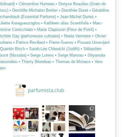
Molinard)
• Clémentine Humeau
• Denyse Beaulieu (Grain de
usc)
• Domitille Michalon Bertier
• Dorothée Duret
• Géraldine
rchambault (Essential Parfums)
• Jean-Michel Duriez
•
uliette Karagueuzoglou
• Kathleen alias Scentifolia
• Marc-
ntoine Corticchiato
• Marie Clapisson (Fleur de Point)
•
ichèle Gay (parfumeuse culinaire)
• Neela Vermeire
• Olivier
urbano
• Patrice Revillard
• Pierre Gueros
• Pissara Umavijani
 Quentin Bisch
• Sarah-Lee Chlewicki (Judith)
• Sébastien
issot (Nissaba)
• Serge Lutens
• Serge Mansau
• Shyamala
aisondieu
• Thierry Blondeau
• Thomas de Monaco
• Vero
ern
parfumista.club