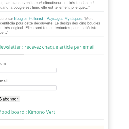
ui, l’ambiance ventilateur/ climatiseur est très tendance !
uand la bougie est finie, elle est tellement jolie que…
”
aure
sur
Bougies Hellenist : Paysages Mystiques
: “
Merci
centifolia pour cette découverte. Le design des cinq bougies
st très original. Elles sont toutes tentantes pour l’helléniste
ue…
”
ewsletter : recevez chaque article par email
Nom
mail
ood board : Kimono Vert