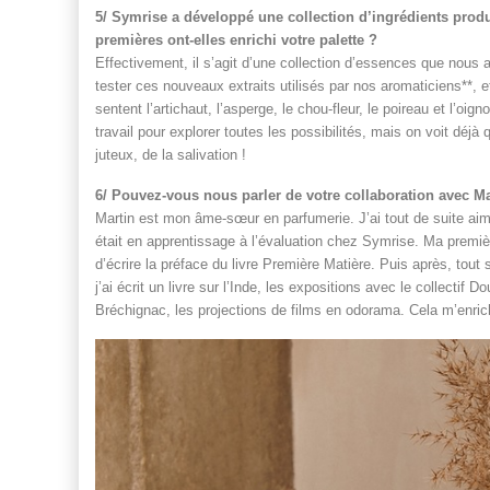
5/ Symrise a développé une collection d’ingrédients prod
premières ont-elles enrichi votre palette ?
Effectivement, il s’agit d’une collection d’essences que nous
tester ces nouveaux extraits utilisés par nos aromaticiens**, e
sentent l’artichaut, l’asperge, le chou-fleur, le poireau et l’oi
travail pour explorer toutes les possibilités, mais on voit déj
juteux, de la salivation !
6/ Pouvez-vous nous parler de votre collaboration avec 
Martin est mon âme-sœur en parfumerie. J’ai tout de suite aim
était en apprentissage à l’évaluation chez Symrise. Ma premi
d’écrire la préface du livre Première Matière. Puis après, tou
j’ai écrit un livre sur l’Inde, les expositions avec le collectif
Bréchignac, les projections de films en odorama. Cela m’enrichit