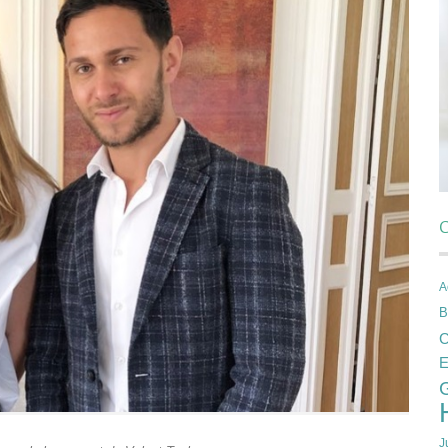
C
A
B
C
E
J