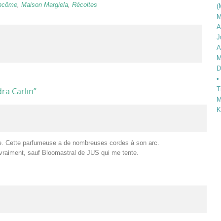
ncôme
,
Maison Margiela
,
Récoltes
(
M
A
J
A
M
D
•
T
ra Carlin
”
M
K
re. Cette parfumeuse a de nombreuses cordes à son arc.
vraiment, sauf Bloomastral de JUS qui me tente.