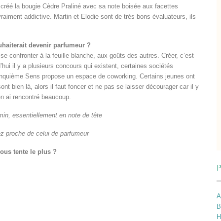
ai créé la bougie Cèdre Praliné avec sa note boisée aux facettes
aiment addictive. Martin et Elodie sont de très bons évaluateurs, ils
uhaiterait devenir parfumeur ?
 se confronter à la feuille blanche, aux goûts des autres. Créer, c’est
’hui il y a plusieurs concours qui existent, certaines sociétés
 Cinquième Sens propose un espace de coworking. Certains jeunes ont
sont bien là, alors il faut foncer et ne pas se laisser décourager car il y
en ai rencontré beaucoup.
min, essentiellement en note de tête
ez proche de celui de parfumeur
ous tente le plus ?
P
A
B
H