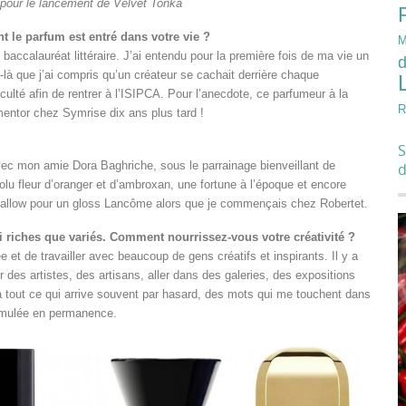
pour le lancement de Velvet Tonka
le parfum est entré dans votre vie ?
M
baccalauréat littéraire. J’ai entendu pour la première fois de ma vie un
d
-là que j’ai compris qu’un créateur se cachait derrière chaque
iculté afin de rentrer à l’ISIPCA. Pour l’anecdote, ce parfumeur à la
R
entor chez Symrise dix ans plus tard !
S
avec mon amie Dora Baghriche, sous le parrainage bienveillant de
u fleur d’oranger et d’ambroxan, une fortune à l’époque et encore
amallow pour un gloss Lancôme alors que je commençais chez Robertet.
ssi riches que variés. Comment nourrissez-vous votre créativité ?
e et de travailler avec beaucoup de gens créatifs et inspirants. Il y a
 des artistes, des artisans, aller dans des galeries, des expositions
 y a tout ce qui arrive souvent par hasard, des mots qui me touchent dans
timulée en permanence.