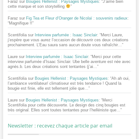
Faraz
sur
Bougies Hellenist : Paysages Mystiques
: “
J’aime bien
cette marque et son storytelling
”
Faraz
sur
Fig Tea et Fleur d’Oranger de Nicolaï : souvenirs radieux
:
“
Magnifique !!
”
Scentifolia
sur
Interview parfumée : Isaac Sinclair
: “
Merci Laure,
j’espère que vous aurez l’occasion de découvrir ces deux créations
prochainement. L’Eau saura sans aucun doute vous rafraîchir…
”
Laure
sur
Interview parfumée : Isaac Sinclair
: “
Merci pour cette
interview parfumée d’Isaac Sinclair. Ube belle aventure est née avec
agnès.b. Les deux créations sont tentantes (j’ai…
”
Scentifolia
sur
Bougies Hellenist : Paysages Mystiques
: “
Ah ah oui,
l’ambiance ventilateur/ climatiseur est très tendance ! Quand la
bougie est finie, elle est tellement jolie que…
”
Laure
sur
Bougies Hellenist : Paysages Mystiques
: “
Merci
Scentifolia pour cette découverte. Le design des cinq bougies est
très original. Elles sont toutes tentantes pour l’helléniste que…
”
Newsletter : recevez chaque article par email