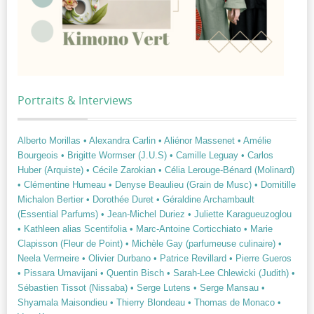
Portraits & Interviews
Alberto Morillas
• Alexandra Carlin
• Aliénor Massenet
• Amélie
Bourgeois
• Brigitte Wormser (J.U.S)
• Camille Leguay
• Carlos
Huber (Arquiste)
• Cécile Zarokian
• Célia Lerouge-Bénard (Molinard)
• Clémentine Humeau
• Denyse Beaulieu (Grain de Musc)
• Domitille
Michalon Bertier
• Dorothée Duret
• Géraldine Archambault
(Essential Parfums)
• Jean-Michel Duriez
• Juliette Karagueuzoglou
• Kathleen alias Scentifolia
• Marc-Antoine Corticchiato
• Marie
Clapisson (Fleur de Point)
• Michèle Gay (parfumeuse culinaire)
•
Neela Vermeire
• Olivier Durbano
• Patrice Revillard
• Pierre Gueros
• Pissara Umavijani
• Quentin Bisch
• Sarah-Lee Chlewicki (Judith)
•
Sébastien Tissot (Nissaba)
• Serge Lutens
• Serge Mansau
•
Shyamala Maisondieu
• Thierry Blondeau
• Thomas de Monaco
•