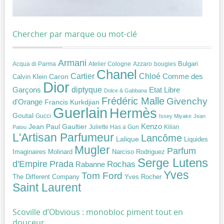
Chercher par marque ou mot-clé
Armani
Acqua di Parma
Atelier Cologne
bougies
Bulgari
Azzaro
Chanel
Chloé
Cartier
Caron
Comme des
Calvin Klein
Dior
diptyque
Garçons
Etat Libre
Dolce & Gabbana
Frédéric Malle
Givenchy
d'Orange
Francis Kurkdjian
Guerlain
Hermès
Goutal
Gucci
Issey Miyake
Jean
Jean Paul Gaultier
Kenzo
Juliette Has a Gun
Kilian
Patou
L'Artisan Parfumeur
Lancôme
Lalique
Liquides
Mugler
Parfum
Narciso Rodriguez
Imaginaires
Molinard
Serge Lutens
Prada
d'Empire
Rochas
Rabanne
Yves
Tom Ford
Yves Rocher
The Different Company
Saint Laurent
Scoville d’Obvious : monobloc piment tout en
douceur