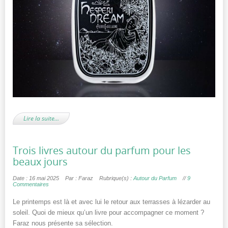
Lire la suite…
Trois livres autour du parfum pour les
beaux jours
Date : 16 mai 2025
Par : Faraz
Rubrique(s) :
Autour du Parfum
//
9
Commentaires
Le printemps est là et avec lui le retour aux terrasses à lézarder au
soleil. Quoi de mieux qu’un livre pour accompagner ce moment ?
Faraz nous présente sa sélection.