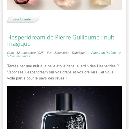
Lire la suite…
Hesperidream de Pierre Guillaume : nuit
magique
Date : 12 septembre 2025
Par : Scentifolia
Rubrique(s) :
Autour du Parfum
//
5 Commentaires
Tentés par une nuit à la belle étoile dans le jardin des Hespérides ?
Vaporisez Hesperidream sur vos draps et vos oreillers…et vous
voilà partis pour le pays des rêves !