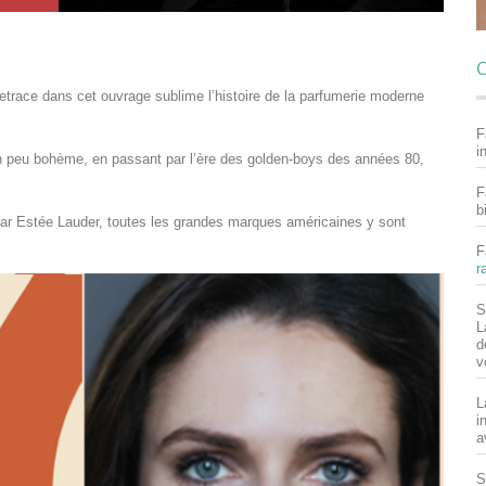
C
 retrace dans cet ouvrage sublime l’histoire de la parfumerie moderne
F
i
n peu bohème, en passant par l’ère des golden-boys des années 80,
F
b
par Estée Lauder, toutes les grandes marques américaines y sont
F
r
S
L
d
v
L
i
a
S