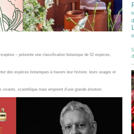
M
d
R
S
ncepteur – présente une classification botanique de 52 espèces,
nter des espèces botaniques à travers leur histoire, leurs usages et
es vivants, scientifique mais empreint d’une grande émotion.