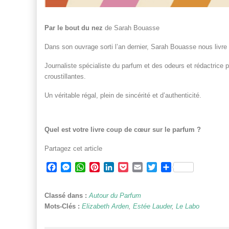
Par le bout du nez
de Sarah Bouasse
Dans son ouvrage sorti l’an dernier, Sarah Bouasse nous livre 
Journaliste spécialiste du parfum et des odeurs et rédactrice p
croustillantes.
Un véritable régal, plein de sincérité et d’authenticité.
Quel est votre livre coup de cœur sur le parfum ?
Partagez cet article
Facebook
Messenger
WhatsApp
Pinterest
LinkedIn
Pocket
Email
Twitter
Partager
Classé dans :
Autour du Parfum
Mots-Clés :
Elizabeth Arden
,
Estée Lauder
,
Le Labo