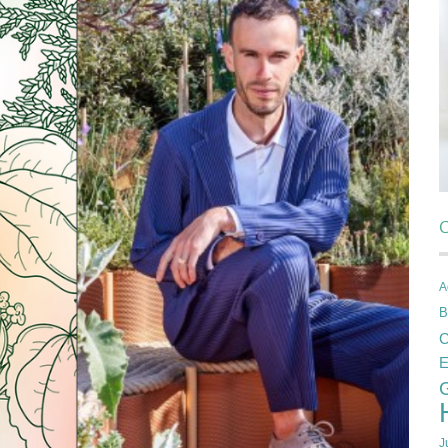
C
A
B
C
E
J