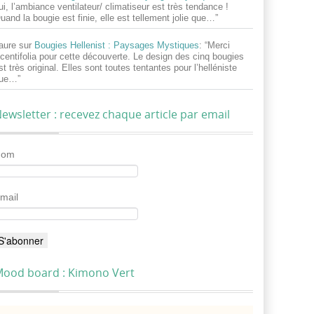
ui, l’ambiance ventilateur/ climatiseur est très tendance !
uand la bougie est finie, elle est tellement jolie que…
”
aure
sur
Bougies Hellenist : Paysages Mystiques
: “
Merci
centifolia pour cette découverte. Le design des cinq bougies
st très original. Elles sont toutes tentantes pour l’helléniste
ue…
”
ewsletter : recevez chaque article par email
Nom
mail
ood board : Kimono Vert