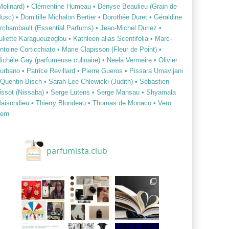
Molinard)
• Clémentine Humeau
• Denyse Beaulieu (Grain de
usc)
• Domitille Michalon Bertier
• Dorothée Duret
• Géraldine
rchambault (Essential Parfums)
• Jean-Michel Duriez
•
uliette Karagueuzoglou
• Kathleen alias Scentifolia
• Marc-
ntoine Corticchiato
• Marie Clapisson (Fleur de Point)
•
ichèle Gay (parfumeuse culinaire)
• Neela Vermeire
• Olivier
urbano
• Patrice Revillard
• Pierre Gueros
• Pissara Umavijani
 Quentin Bisch
• Sarah-Lee Chlewicki (Judith)
• Sébastien
issot (Nissaba)
• Serge Lutens
• Serge Mansau
• Shyamala
aisondieu
• Thierry Blondeau
• Thomas de Monaco
• Vero
ern
parfumista.club