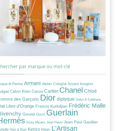
hercher par marque ou mot-clé
Armani
cqua di Parma
Atelier Cologne
bougies
Azzaro
Chanel
Chloé
Cartier
Caron
ulgari
Calvin Klein
Dior
diptyque
omme des Garçons
Dolce & Gabbana
Frédéric Malle
tat Libre d'Orange
Francis Kurkdjian
Guerlain
Givenchy
Goutal
Gucci
Hermès
Jean Paul Gaultier
Issey Miyake
Jean Patou
L'Artisan
Kenzo
uliette Has a Gun
Kilian