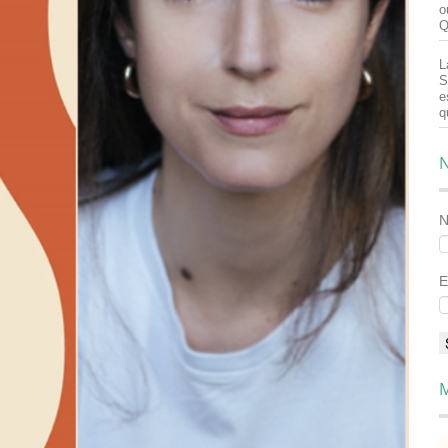
o
Q
L
S
e
q
N
E
M