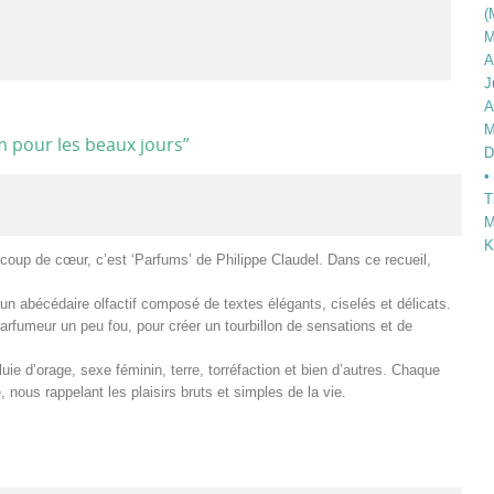
(
M
A
J
A
M
m pour les beaux jours
”
D
•
T
M
K
le coup de cœur, c’est ‘Parfums’ de Philippe Claudel. Dans ce recueil,
un abécédaire olfactif composé de textes élégants, ciselés et délicats.
arfumeur un peu fou, pour créer un tourbillon de sensations et de
ie d’orage, sexe féminin, terre, torréfaction et bien d’autres. Chaque
nous rappelant les plaisirs bruts et simples de la vie.