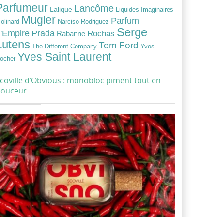
Parfumeur
Lancôme
Lalique
Liquides Imaginaires
Mugler
Parfum
Narciso Rodriguez
olinard
Serge
Prada
'Empire
Rochas
Rabanne
Lutens
Tom Ford
Yves
The Different Company
Yves Saint Laurent
ocher
coville d’Obvious : monobloc piment tout en
douceur