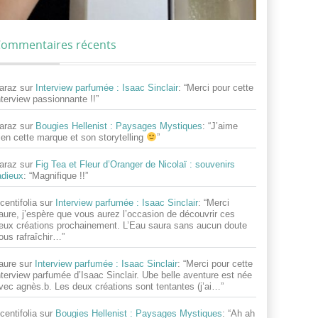
ommentaires récents
araz
sur
Interview parfumée : Isaac Sinclair
: “
Merci pour cette
nterview passionnante !!
”
araz
sur
Bougies Hellenist : Paysages Mystiques
: “
J’aime
ien cette marque et son storytelling
”
araz
sur
Fig Tea et Fleur d’Oranger de Nicolaï : souvenirs
adieux
: “
Magnifique !!
”
centifolia
sur
Interview parfumée : Isaac Sinclair
: “
Merci
aure, j’espère que vous aurez l’occasion de découvrir ces
eux créations prochainement. L’Eau saura sans aucun doute
ous rafraîchir…
”
aure
sur
Interview parfumée : Isaac Sinclair
: “
Merci pour cette
nterview parfumée d’Isaac Sinclair. Ube belle aventure est née
vec agnès.b. Les deux créations sont tentantes (j’ai…
”
centifolia
sur
Bougies Hellenist : Paysages Mystiques
: “
Ah ah