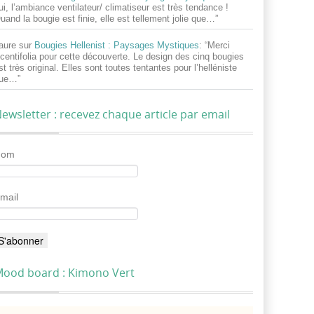
ui, l’ambiance ventilateur/ climatiseur est très tendance !
uand la bougie est finie, elle est tellement jolie que…
”
aure
sur
Bougies Hellenist : Paysages Mystiques
: “
Merci
centifolia pour cette découverte. Le design des cinq bougies
st très original. Elles sont toutes tentantes pour l’helléniste
ue…
”
ewsletter : recevez chaque article par email
Nom
mail
ood board : Kimono Vert