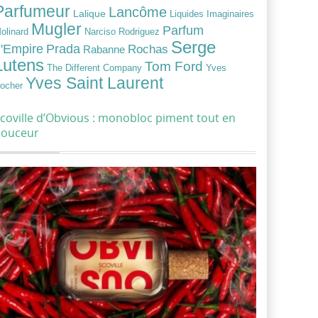
Parfumeur
Lancôme
Lalique
Liquides Imaginaires
Mugler
Parfum
Narciso Rodriguez
olinard
Serge
Prada
'Empire
Rochas
Rabanne
Lutens
Tom Ford
Yves
The Different Company
Yves Saint Laurent
ocher
coville d’Obvious : monobloc piment tout en
douceur