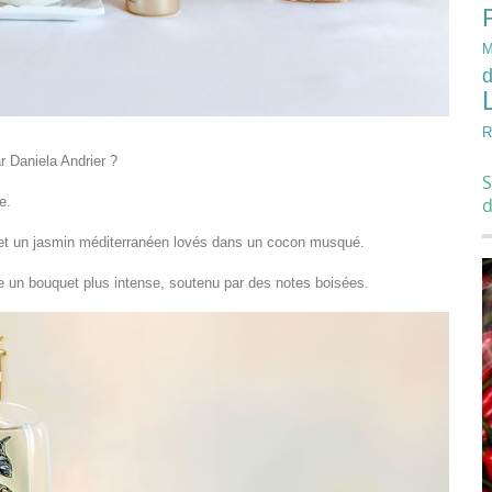
M
d
R
r Daniela Andrier ?
S
e.
e et un jasmin méditerranéen lovés dans un cocon musqué.
fre un bouquet plus intense, soutenu par des notes boisées.