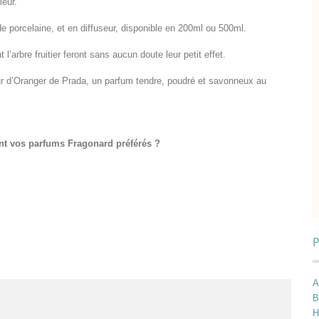
ieur.
de porcelaine, et en diffuseur, disponible en 200ml ou 500ml.
l’arbre fruitier feront sans aucun doute leur petit effet.
eur d’Oranger de Prada, un parfum tendre, poudré et savonneux au
nt vos parfums Fragonard préférés ?
P
A
B
H