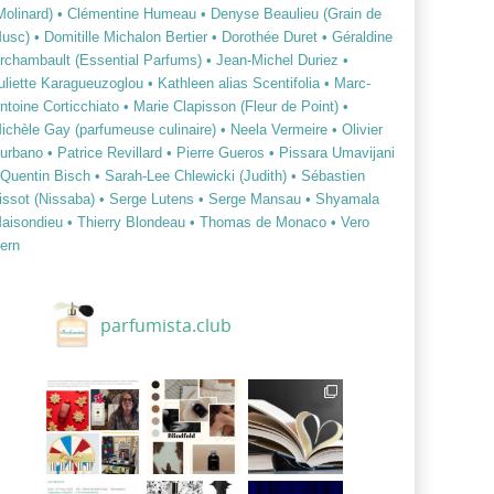
Molinard)
• Clémentine Humeau
• Denyse Beaulieu (Grain de
usc)
• Domitille Michalon Bertier
• Dorothée Duret
• Géraldine
rchambault (Essential Parfums)
• Jean-Michel Duriez
•
uliette Karagueuzoglou
• Kathleen alias Scentifolia
• Marc-
ntoine Corticchiato
• Marie Clapisson (Fleur de Point)
•
ichèle Gay (parfumeuse culinaire)
• Neela Vermeire
• Olivier
urbano
• Patrice Revillard
• Pierre Gueros
• Pissara Umavijani
 Quentin Bisch
• Sarah-Lee Chlewicki (Judith)
• Sébastien
issot (Nissaba)
• Serge Lutens
• Serge Mansau
• Shyamala
aisondieu
• Thierry Blondeau
• Thomas de Monaco
• Vero
ern
parfumista.club