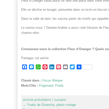
Fleur d’Oranger saura aussi se faire une place dans votre intér
Elle se décline en bougie, présentée dans un écrin en biscuit 
Dans la salle de bain, les savons parés de motifs qui rappellent 
Le saviez-vous ? Daniela Andrier a aussi créé Infusion de Fl
charme rétro.
Connaissez-vous la collection Fleur d’Oranger ? Quels so
Partagez cet article
Facebook
Messenger
WhatsApp
Pinterest
LinkedIn
Pocket
Email
Twitter
Partager
Classé dans :
Focus Marque
Mots-Clés :
Fragonard
,
Prada
Article précédent / suivant
←
Ysatis de Givenchy, plaisir vintage