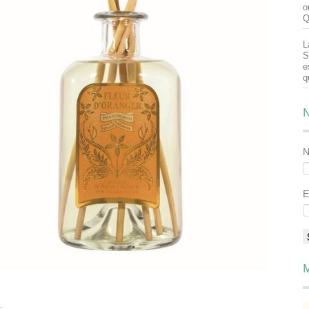
o
Q
L
S
e
q
N
E
M