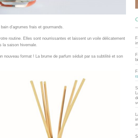
C
 bain d’agrumes frais et gourmands.
F
re routine. Elles sont nourrissantes et laissent un voile délicatement
i
s la saison hivernale.
F
un nouveau format ! La brume de parfum séduit par sa subtilité et son
b
F
r
S
L
d
v
L
i
a
S