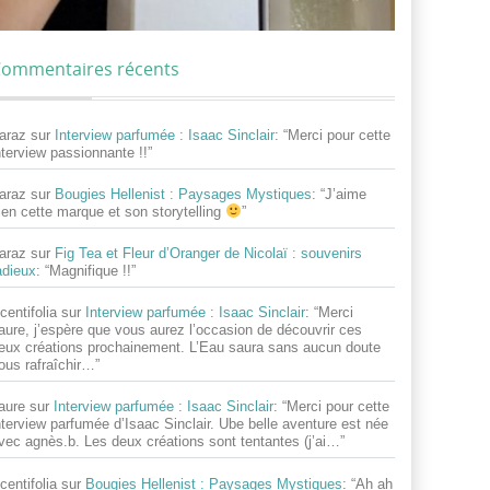
ommentaires récents
araz
sur
Interview parfumée : Isaac Sinclair
: “
Merci pour cette
nterview passionnante !!
”
araz
sur
Bougies Hellenist : Paysages Mystiques
: “
J’aime
ien cette marque et son storytelling
”
araz
sur
Fig Tea et Fleur d’Oranger de Nicolaï : souvenirs
adieux
: “
Magnifique !!
”
centifolia
sur
Interview parfumée : Isaac Sinclair
: “
Merci
aure, j’espère que vous aurez l’occasion de découvrir ces
eux créations prochainement. L’Eau saura sans aucun doute
ous rafraîchir…
”
aure
sur
Interview parfumée : Isaac Sinclair
: “
Merci pour cette
nterview parfumée d’Isaac Sinclair. Ube belle aventure est née
vec agnès.b. Les deux créations sont tentantes (j’ai…
”
centifolia
sur
Bougies Hellenist : Paysages Mystiques
: “
Ah ah