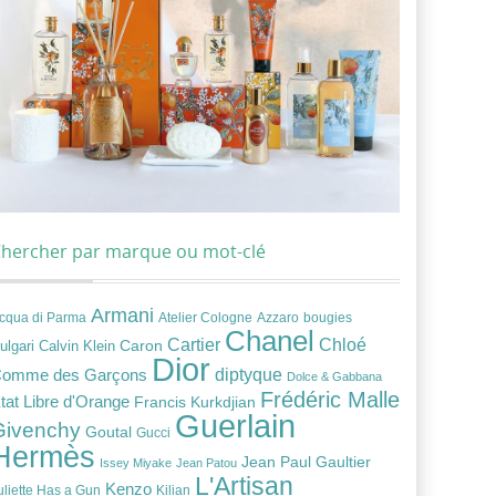
hercher par marque ou mot-clé
Armani
cqua di Parma
Atelier Cologne
bougies
Azzaro
Chanel
Chloé
Cartier
Caron
ulgari
Calvin Klein
Dior
diptyque
omme des Garçons
Dolce & Gabbana
Frédéric Malle
tat Libre d'Orange
Francis Kurkdjian
Guerlain
Givenchy
Goutal
Gucci
Hermès
Jean Paul Gaultier
Issey Miyake
Jean Patou
L'Artisan
Kenzo
uliette Has a Gun
Kilian