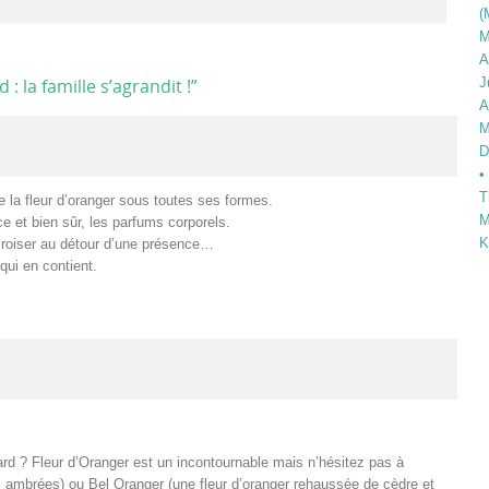
(
M
A
: la famille s’agrandit !
”
J
A
M
D
•
T
e la fleur d’oranger sous toutes ses formes.
M
ce et bien sûr, les parfums corporels.
K
a croiser au détour d’une présence…
qui en contient.
rd ? Fleur d’Oranger est un incontournable mais n’hésitez pas à
es ambrées) ou Bel Oranger (une fleur d’oranger rehaussée de cèdre et