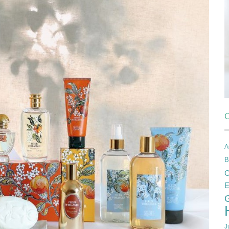
C
A
B
C
E
J