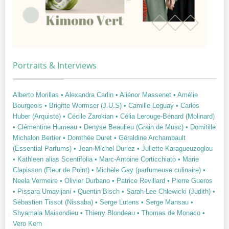
Portraits & Interviews
Alberto Morillas
• Alexandra Carlin
• Aliénor Massenet
• Amélie
Bourgeois
• Brigitte Wormser (J.U.S)
• Camille Leguay
• Carlos
Huber (Arquiste)
• Cécile Zarokian
• Célia Lerouge-Bénard (Molinard)
• Clémentine Humeau
• Denyse Beaulieu (Grain de Musc)
• Domitille
Michalon Bertier
• Dorothée Duret
• Géraldine Archambault
(Essential Parfums)
• Jean-Michel Duriez
• Juliette Karagueuzoglou
• Kathleen alias Scentifolia
• Marc-Antoine Corticchiato
• Marie
Clapisson (Fleur de Point)
• Michèle Gay (parfumeuse culinaire)
•
Neela Vermeire
• Olivier Durbano
• Patrice Revillard
• Pierre Gueros
• Pissara Umavijani
• Quentin Bisch
• Sarah-Lee Chlewicki (Judith)
•
Sébastien Tissot (Nissaba)
• Serge Lutens
• Serge Mansau
•
Shyamala Maisondieu
• Thierry Blondeau
• Thomas de Monaco
•
Vero Kern