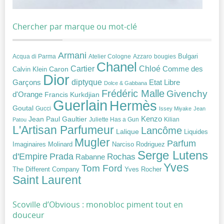
Chercher par marque ou mot-clé
Armani
Acqua di Parma
Atelier Cologne
bougies
Bulgari
Azzaro
Chanel
Chloé
Cartier
Caron
Comme des
Calvin Klein
Dior
diptyque
Garçons
Etat Libre
Dolce & Gabbana
Frédéric Malle
Givenchy
d'Orange
Francis Kurkdjian
Guerlain
Hermès
Goutal
Gucci
Issey Miyake
Jean
Jean Paul Gaultier
Kenzo
Juliette Has a Gun
Kilian
Patou
L'Artisan Parfumeur
Lancôme
Lalique
Liquides
Mugler
Parfum
Narciso Rodriguez
Imaginaires
Molinard
Serge Lutens
Prada
d'Empire
Rochas
Rabanne
Yves
Tom Ford
Yves Rocher
The Different Company
Saint Laurent
Scoville d’Obvious : monobloc piment tout en
douceur