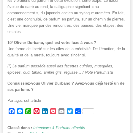
les vibrations du parfum et cette évolution, cette étape. Le flacon
évolue du carré au rond, la calligraphie signifiant « au
commencement », du japonais ancien au syriaque araméen. En fait,
c’est une continuité, de parfum en parfum, sur un chemin de pierres.
Une vie, marquée par des rencontres, des pauses, des étapes, des
escales…
10/ Olivier Durbano, quel est votre luxe à vous ?
Une forme de liberté sur les ailes de la créativité. De l’émotion, de la
qualité et de la rareté, toujours avec sincérité.
(*) Le parfum possède aussi des facettes cuirées, musquées,
épicées, oud, tabac, ambre gris, réglisse… / Note Parfumista
Connaissiez-vous Olivier Durbano ? Avez-vous déjà testé un de
ses parfums ?
Partagez cet article
Facebook
Messenger
WhatsApp
Pinterest
LinkedIn
Pocket
Email
Twitter
Partager
Classé dans :
Interviews & Portraits olfactifs