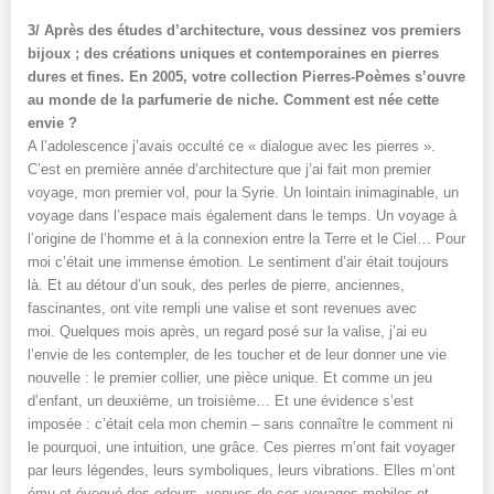
3/ Après des études d’architecture, vous dessinez vos premiers
bijoux ; des créations uniques et contemporaines en pierres
dures et fines. En 2005, votre collection Pierres-Poèmes s’ouvre
au monde de la parfumerie de niche. Comment est née cette
envie ?
A l’adolescence j’avais occulté ce « dialogue avec les pierres ».
C’est en première année d’architecture que j’ai fait mon premier
voyage, mon premier vol, pour la Syrie. Un lointain inimaginable, un
voyage dans l’espace mais également dans le temps. Un voyage à
l’origine de l’homme et à la connexion entre la Terre et le Ciel… Pour
moi c’était une immense émotion. Le sentiment d’air était toujours
là. Et au détour d’un souk, des perles de pierre, anciennes,
fascinantes, ont vite rempli une valise et sont revenues avec
moi. Quelques mois après, un regard posé sur la valise, j’ai eu
l’envie de les contempler, de les toucher et de leur donner une vie
nouvelle : le premier collier, une pièce unique. Et comme un jeu
d’enfant, un deuxième, un troisième… Et une évidence s’est
imposée : c’était cela mon chemin – sans connaître le comment ni
le pourquoi, une intuition, une grâce. Ces pierres m’ont fait voyager
par leurs légendes, leurs symboliques, leurs vibrations. Elles m’ont
ému et évoqué des odeurs, venues de ces voyages mobiles et