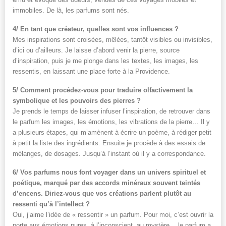
immobiles. De là, les parfums sont nés.
4/ En tant que créateur, quelles sont vos influences ?
Mes inspirations sont croisées, mêlées, tantôt visibles ou invisibles,
d’ici ou d’ailleurs. Je laisse d’abord venir la pierre, source
d’inspiration, puis je me plonge dans les textes, les images, les
ressentis, en laissant une place forte à la Providence.
5/ Comment procédez-vous pour traduire olfactivement la
symbolique et les pouvoirs des pierres ?
Je prends le temps de laisser infuser l’inspiration, de retrouver dans
le parfum les images, les émotions, les vibrations de la pierre… Il y
a plusieurs étapes, qui m’amènent à écrire un poème, à rédiger petit
à petit la liste des ingrédients. Ensuite je procède à des essais de
mélanges, de dosages. Jusqu’à l’instant où il y a correspondance.
6/ Vos parfums nous font voyager dans un univers spirituel et
poétique, marqué par des accords minéraux souvent teintés
d’encens. Diriez-vous que vos créations parlent plutôt au
ressenti qu’à l’intellect ?
Oui, j’aime l’idée de « ressentir » un parfum. Pour moi, c’est ouvrir la
porte aux émotions pures, à l’inconscient, au mystère… le parfum a