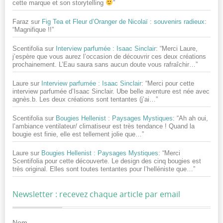
cette marque et son storytelling
”
Faraz
sur
Fig Tea et Fleur d’Oranger de Nicolaï : souvenirs radieux
:
“
Magnifique !!
”
Scentifolia
sur
Interview parfumée : Isaac Sinclair
: “
Merci Laure,
j’espère que vous aurez l’occasion de découvrir ces deux créations
prochainement. L’Eau saura sans aucun doute vous rafraîchir…
”
Laure
sur
Interview parfumée : Isaac Sinclair
: “
Merci pour cette
interview parfumée d’Isaac Sinclair. Ube belle aventure est née avec
agnès.b. Les deux créations sont tentantes (j’ai…
”
Scentifolia
sur
Bougies Hellenist : Paysages Mystiques
: “
Ah ah oui,
l’ambiance ventilateur/ climatiseur est très tendance ! Quand la
bougie est finie, elle est tellement jolie que…
”
Laure
sur
Bougies Hellenist : Paysages Mystiques
: “
Merci
Scentifolia pour cette découverte. Le design des cinq bougies est
très original. Elles sont toutes tentantes pour l’helléniste que…
”
Newsletter : recevez chaque article par email
Nom