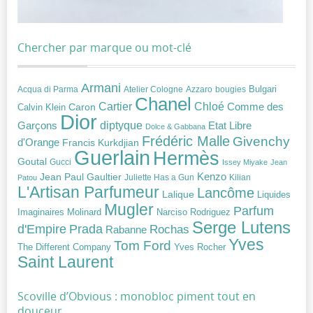
Chercher par marque ou mot-clé
Armani
Acqua di Parma
Atelier Cologne
bougies
Bulgari
Azzaro
Chanel
Chloé
Cartier
Caron
Comme des
Calvin Klein
Dior
diptyque
Garçons
Etat Libre
Dolce & Gabbana
Frédéric Malle
Givenchy
d'Orange
Francis Kurkdjian
Guerlain
Hermès
Goutal
Gucci
Issey Miyake
Jean
Jean Paul Gaultier
Kenzo
Juliette Has a Gun
Kilian
Patou
L'Artisan Parfumeur
Lancôme
Lalique
Liquides
Mugler
Parfum
Narciso Rodriguez
Imaginaires
Molinard
Serge Lutens
Prada
d'Empire
Rochas
Rabanne
Yves
Tom Ford
Yves Rocher
The Different Company
Saint Laurent
Scoville d’Obvious : monobloc piment tout en
douceur