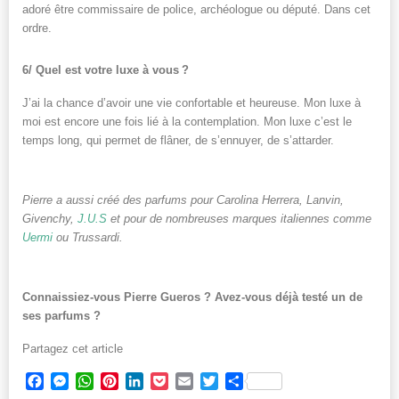
adoré être commissaire de police, archéologue ou député. Dans cet
ordre.
6/ Quel est votre luxe à vous ?
J’ai la chance d’avoir une vie confortable et heureuse. Mon luxe à
moi est encore une fois lié à la contemplation. Mon luxe c’est le
temps long, qui permet de flâner, de s’ennuyer, de s’attarder.
Pierre a aussi créé des parfums pour Carolina Herrera, Lanvin,
Givenchy,
J.U.S
et pour de nombreuses marques italiennes comme
Uermi
ou Trussardi.
Connaissiez-vous Pierre Gueros ? Avez-vous déjà testé un de
ses parfums ?
Partagez cet article
Facebook
Messenger
WhatsApp
Pinterest
LinkedIn
Pocket
Email
Twitter
Partager