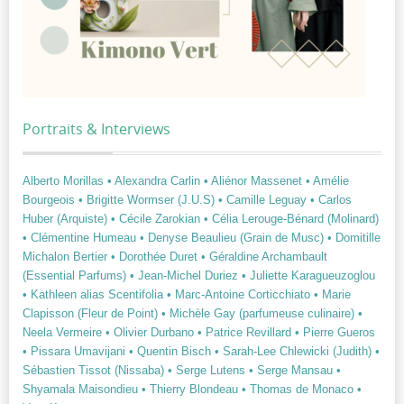
Portraits & Interviews
Alberto Morillas
• Alexandra Carlin
• Aliénor Massenet
• Amélie
Bourgeois
• Brigitte Wormser (J.U.S)
• Camille Leguay
• Carlos
Huber (Arquiste)
• Cécile Zarokian
• Célia Lerouge-Bénard (Molinard)
• Clémentine Humeau
• Denyse Beaulieu (Grain de Musc)
• Domitille
Michalon Bertier
• Dorothée Duret
• Géraldine Archambault
(Essential Parfums)
• Jean-Michel Duriez
• Juliette Karagueuzoglou
• Kathleen alias Scentifolia
• Marc-Antoine Corticchiato
• Marie
Clapisson (Fleur de Point)
• Michèle Gay (parfumeuse culinaire)
•
Neela Vermeire
• Olivier Durbano
• Patrice Revillard
• Pierre Gueros
• Pissara Umavijani
• Quentin Bisch
• Sarah-Lee Chlewicki (Judith)
•
Sébastien Tissot (Nissaba)
• Serge Lutens
• Serge Mansau
•
Shyamala Maisondieu
• Thierry Blondeau
• Thomas de Monaco
•