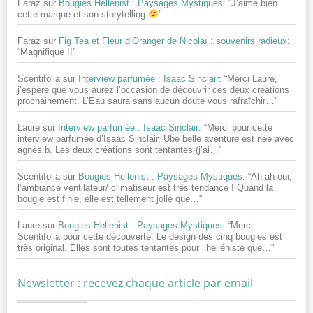
Faraz
sur
Bougies Hellenist : Paysages Mystiques
: “
J’aime bien
cette marque et son storytelling
”
Faraz
sur
Fig Tea et Fleur d’Oranger de Nicolaï : souvenirs radieux
:
“
Magnifique !!
”
Scentifolia
sur
Interview parfumée : Isaac Sinclair
: “
Merci Laure,
j’espère que vous aurez l’occasion de découvrir ces deux créations
prochainement. L’Eau saura sans aucun doute vous rafraîchir…
”
Laure
sur
Interview parfumée : Isaac Sinclair
: “
Merci pour cette
interview parfumée d’Isaac Sinclair. Ube belle aventure est née avec
agnès.b. Les deux créations sont tentantes (j’ai…
”
Scentifolia
sur
Bougies Hellenist : Paysages Mystiques
: “
Ah ah oui,
l’ambiance ventilateur/ climatiseur est très tendance ! Quand la
bougie est finie, elle est tellement jolie que…
”
Laure
sur
Bougies Hellenist : Paysages Mystiques
: “
Merci
Scentifolia pour cette découverte. Le design des cinq bougies est
très original. Elles sont toutes tentantes pour l’helléniste que…
”
Newsletter : recevez chaque article par email