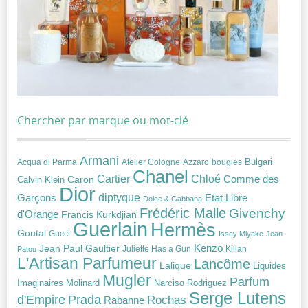
Chercher par marque ou mot-clé
Armani
Acqua di Parma
Atelier Cologne
bougies
Bulgari
Azzaro
Chanel
Chloé
Cartier
Caron
Comme des
Calvin Klein
Dior
diptyque
Garçons
Etat Libre
Dolce & Gabbana
Frédéric Malle
Givenchy
d'Orange
Francis Kurkdjian
Guerlain
Hermès
Goutal
Gucci
Issey Miyake
Jean
Jean Paul Gaultier
Kenzo
Juliette Has a Gun
Kilian
Patou
L'Artisan Parfumeur
Lancôme
Lalique
Liquides
Mugler
Parfum
Narciso Rodriguez
Imaginaires
Molinard
Serge Lutens
Prada
d'Empire
Rochas
Rabanne