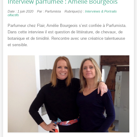
Interview parfumée : Amélie Bourgeois
Date : 1 juin 2020
Par : Parfumista
Rubrique(s) :
Interviews & Portraits
olfactifs
Parfumeur chez Flair, Amélie Bourgeois s’est confiée à Parfumista.
Dans cette interview il est question de littérature, de chevaux, de
botanique et de timidité. Rencontre avec une créatrice talentueuse
et sensible.