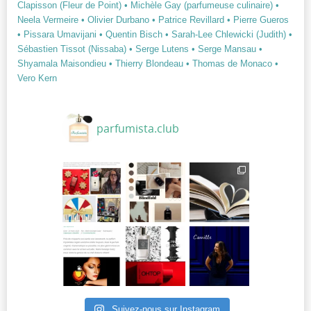
Clapisson (Fleur de Point)
• Michèle Gay (parfumeuse culinaire)
•
Neela Vermeire
• Olivier Durbano
• Patrice Revillard
• Pierre Gueros
• Pissara Umavijani
• Quentin Bisch
• Sarah-Lee Chlewicki (Judith)
•
Sébastien Tissot (Nissaba)
• Serge Lutens
• Serge Mansau
•
Shyamala Maisondieu
• Thierry Blondeau
• Thomas de Monaco
•
Vero Kern
parfumista.club
Suivez-nous sur Instagram