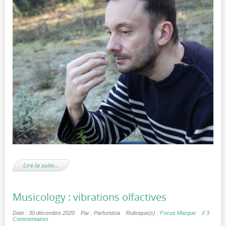
Lire la suite…
Musicology : vibrations olfactives
Date : 30 décembre 2020
Par : Parfumista
Rubrique(s) :
Focus Marque
//
3
Commentaires