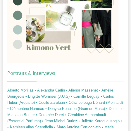
Portraits & Interviews
Alberto Morillas
• Alexandra Carlin
• Aliénor Massenet
• Amélie
Bourgeois
• Brigitte Wormser (J.U.S)
• Camille Leguay
• Carlos
Huber (Arquiste)
• Cécile Zarokian
• Célia Lerouge-Bénard (Molinard)
• Clémentine Humeau
• Denyse Beaulieu (Grain de Musc)
• Domitille
Michalon Bertier
• Dorothée Duret
• Géraldine Archambault
(Essential Parfums)
• Jean-Michel Duriez
• Juliette Karagueuzoglou
• Kathleen alias Scentifolia
• Marc-Antoine Corticchiato
• Marie