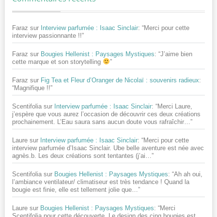
Faraz
sur
Interview parfumée : Isaac Sinclair
: “
Merci pour cette
interview passionnante !!
”
Faraz
sur
Bougies Hellenist : Paysages Mystiques
: “
J’aime bien
cette marque et son storytelling
”
Faraz
sur
Fig Tea et Fleur d’Oranger de Nicolaï : souvenirs radieux
:
“
Magnifique !!
”
Scentifolia
sur
Interview parfumée : Isaac Sinclair
: “
Merci Laure,
j’espère que vous aurez l’occasion de découvrir ces deux créations
prochainement. L’Eau saura sans aucun doute vous rafraîchir…
”
Laure
sur
Interview parfumée : Isaac Sinclair
: “
Merci pour cette
interview parfumée d’Isaac Sinclair. Ube belle aventure est née avec
agnès.b. Les deux créations sont tentantes (j’ai…
”
Scentifolia
sur
Bougies Hellenist : Paysages Mystiques
: “
Ah ah oui,
l’ambiance ventilateur/ climatiseur est très tendance ! Quand la
bougie est finie, elle est tellement jolie que…
”
Laure
sur
Bougies Hellenist : Paysages Mystiques
: “
Merci
Scentifolia pour cette découverte. Le design des cinq bougies est