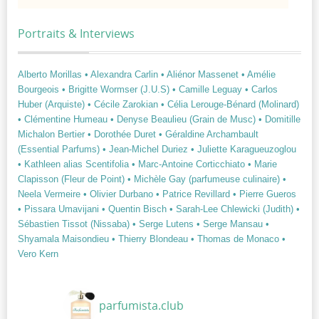
Portraits & Interviews
Alberto Morillas
• Alexandra Carlin
• Aliénor Massenet
• Amélie
Bourgeois
• Brigitte Wormser (J.U.S)
• Camille Leguay
• Carlos
Huber (Arquiste)
• Cécile Zarokian
• Célia Lerouge-Bénard (Molinard)
• Clémentine Humeau
• Denyse Beaulieu (Grain de Musc)
• Domitille
Michalon Bertier
• Dorothée Duret
• Géraldine Archambault
(Essential Parfums)
• Jean-Michel Duriez
• Juliette Karagueuzoglou
• Kathleen alias Scentifolia
• Marc-Antoine Corticchiato
• Marie
Clapisson (Fleur de Point)
• Michèle Gay (parfumeuse culinaire)
•
Neela Vermeire
• Olivier Durbano
• Patrice Revillard
• Pierre Gueros
• Pissara Umavijani
• Quentin Bisch
• Sarah-Lee Chlewicki (Judith)
•
Sébastien Tissot (Nissaba)
• Serge Lutens
• Serge Mansau
•
Shyamala Maisondieu
• Thierry Blondeau
• Thomas de Monaco
•
Vero Kern
parfumista.club