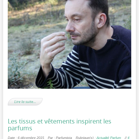
Lire la suite…
Les tissus et vêtements inspirent les
parfums
Date : 6 décembre 2015
Par : Parfumista
Rubrique(s) :
Actualité Parfum
//
4