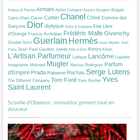
Armani
Acqua di Parma
Atelier Cologne
bougies
Bulgari
Azzaro
Chanel
Chloé
Cartier
Caron
Comme des
Calvin Klein
Dior
diptyque
Garçons
Etat Libre
Dolce & Gabbana
Frédéric Malle
Givenchy
d'Orange
Francis Kurkdjian
Guerlain
Hermès
Goutal
Gucci
Issey Miyake
Jean
Jean Paul Gaultier
Kenzo
Juliette Has a Gun
Kilian
Patou
L'Artisan Parfumeur
Lancôme
Lalique
Liquides
Mugler
Parfum
Narciso Rodriguez
Imaginaires
Molinard
Serge Lutens
Prada
d'Empire
Rochas
Rabanne
Yves
Tom Ford
Yves Rocher
The Different Company
Saint Laurent
Scoville d’Obvious : monobloc piment tout en
douceur