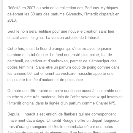
Réédité en 2007 au sein de la collection des Parfums Mythiques
célébrant les 50 ans des parfums Givenchy, l’Interdit disparaît en
2018.
Seul le nom sera réutilisé pour une nouvelle création sans lien
olfactif avec l’original. La version actuelle de L’Interdit.
Cette fois, c’est la fleur d’oranger qui s’illustre avec le jasmin
sambac et la tubéreuse. Le fond contrasté plus boisé, fait de
patchouli, de vétiver et d’ambroxan, permet de s’émanciper des
codes féminins. Sans être un parfum coup de poing comme dans
les années 80, cet emprunt au vestiaire masculin apporte une
singularité teintée d’audace et de puissance.
On note une tête fruitée de poire qui donne aussi à l’ensemble une
touche sucrée très moderne, loin de l’effet savonneux qui inscrivait
l’Interdit original dans la lignée d’un parfum comme Chanel N°5.
Depuis, l’Interdit s’est enrichi de flankers qui me correspondent
finalement davantage. L’Interdit Rouge s’offre un départ fougueux
frais d’orange sanguine de Sicile contrebalancé par des notes
épicées de piment et de gingembre. Son bouquet floral pimenté