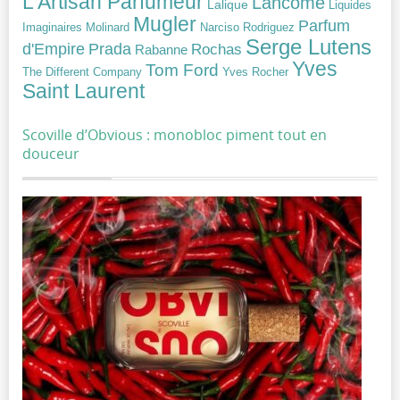
L'Artisan Parfumeur
Lancôme
Lalique
Liquides
Mugler
Parfum
Narciso Rodriguez
Imaginaires
Molinard
Serge Lutens
Prada
d'Empire
Rochas
Rabanne
Yves
Tom Ford
Yves Rocher
The Different Company
Saint Laurent
Scoville d’Obvious : monobloc piment tout en
douceur