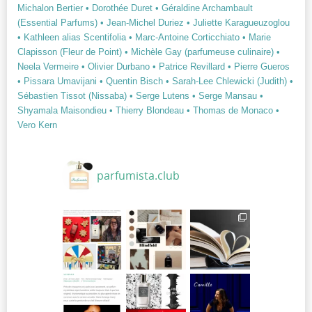
Michalon Bertier
• Dorothée Duret
• Géraldine Archambault
(Essential Parfums)
• Jean-Michel Duriez
• Juliette Karagueuzoglou
• Kathleen alias Scentifolia
• Marc-Antoine Corticchiato
• Marie
Clapisson (Fleur de Point)
• Michèle Gay (parfumeuse culinaire)
•
Neela Vermeire
• Olivier Durbano
• Patrice Revillard
• Pierre Gueros
• Pissara Umavijani
• Quentin Bisch
• Sarah-Lee Chlewicki (Judith)
•
Sébastien Tissot (Nissaba)
• Serge Lutens
• Serge Mansau
•
Shyamala Maisondieu
• Thierry Blondeau
• Thomas de Monaco
•
Vero Kern
parfumista.club