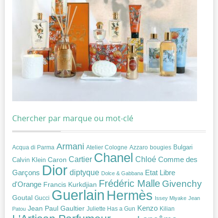
Chercher par marque ou mot-clé
Armani
Acqua di Parma
Atelier Cologne
bougies
Bulgari
Azzaro
Chanel
Chloé
Cartier
Caron
Comme des
Calvin Klein
Dior
diptyque
Garçons
Etat Libre
Dolce & Gabbana
Frédéric Malle
Givenchy
d'Orange
Francis Kurkdjian
Guerlain
Hermès
Goutal
Gucci
Issey Miyake
Jean
Jean Paul Gaultier
Kenzo
Juliette Has a Gun
Kilian
Patou