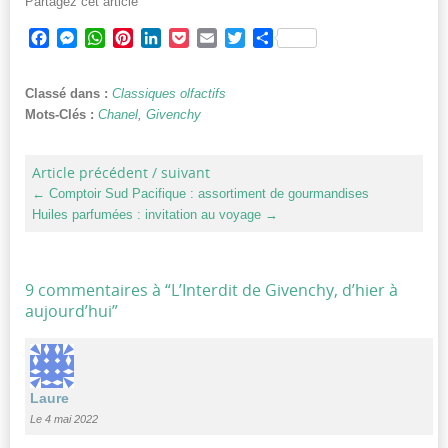
Partagez cet article
Facebook
Messenger
WhatsApp
Pinterest
LinkedIn
Pocket
Email
Twitter
Partager
Classé dans :
Classiques olfactifs
Mots-Clés :
Chanel
,
Givenchy
Article précédent / suivant
←
Comptoir Sud Pacifique : assortiment de gourmandises
Huiles parfumées : invitation au voyage
→
9 commentaires à “
L’Interdit de Givenchy, d’hier à
aujourd’hui
”
Laure
Le 4 mai 2022