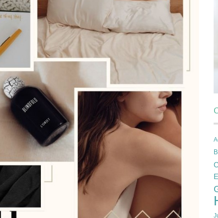
C
A
B
C
E
J