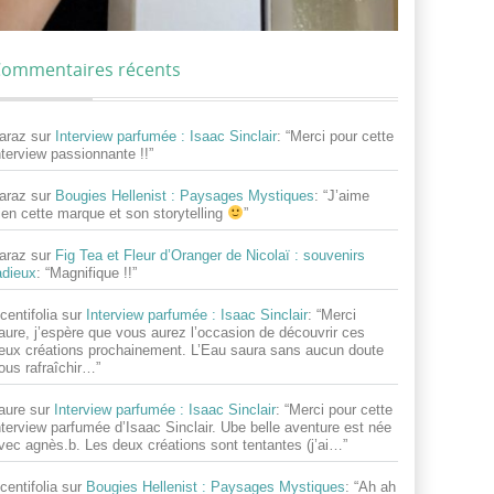
ommentaires récents
araz
sur
Interview parfumée : Isaac Sinclair
: “
Merci pour cette
nterview passionnante !!
”
araz
sur
Bougies Hellenist : Paysages Mystiques
: “
J’aime
ien cette marque et son storytelling
”
araz
sur
Fig Tea et Fleur d’Oranger de Nicolaï : souvenirs
adieux
: “
Magnifique !!
”
centifolia
sur
Interview parfumée : Isaac Sinclair
: “
Merci
aure, j’espère que vous aurez l’occasion de découvrir ces
eux créations prochainement. L’Eau saura sans aucun doute
ous rafraîchir…
”
aure
sur
Interview parfumée : Isaac Sinclair
: “
Merci pour cette
nterview parfumée d’Isaac Sinclair. Ube belle aventure est née
vec agnès.b. Les deux créations sont tentantes (j’ai…
”
centifolia
sur
Bougies Hellenist : Paysages Mystiques
: “
Ah ah