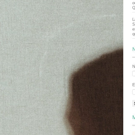
o
Q
L
S
e
q
N
E
M