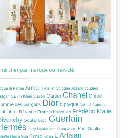
hercher par marque ou mot-clé
Armani
cqua di Parma
Atelier Cologne
bougies
Azzaro
Chanel
Chloé
Cartier
Caron
ulgari
Calvin Klein
Dior
diptyque
omme des Garçons
Dolce & Gabbana
Frédéric Malle
tat Libre d'Orange
Francis Kurkdjian
Guerlain
Givenchy
Goutal
Gucci
Hermès
Jean Paul Gaultier
Issey Miyake
Jean Patou
L'Artisan
Kenzo
uliette Has a Gun
Kilian