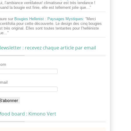
ui, l’ambiance ventilateur/ climatiseur est très tendance !
uand la bougie est finie, elle est tellement jolie que…
”
aure
sur
Bougies Hellenist : Paysages Mystiques
: “
Merci
centifolia pour cette découverte. Le design des cinq bougies
st très original. Elles sont toutes tentantes pour l’helléniste
ue…
”
ewsletter : recevez chaque article par email
Nom
mail
ood board : Kimono Vert