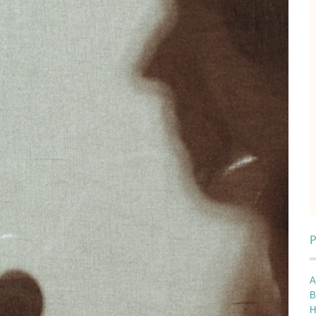
P
A
B
H