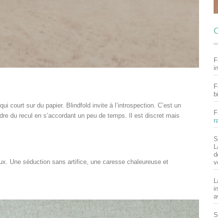
C
F
i
F
b
i court sur du papier. Blindfold invite à l’introspection. C’est un
F
ndre du recul en s’accordant un peu de temps. Il est discret mais
r
S
L
d
reux. Une séduction sans artifice, une caresse chaleureuse et
v
L
i
a
S