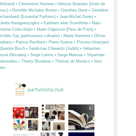
Molinard)
• Clémentine Humeau
• Denyse Beaulieu (Grain de
usc)
• Domitille Michalon Bertier
• Dorothée Duret
• Géraldine
rchambault (Essential Parfums)
• Jean-Michel Duriez
•
uliette Karagueuzoglou
• Kathleen alias Scentifolia
• Marc-
ntoine Corticchiato
• Marie Clapisson (Fleur de Point)
•
ichèle Gay (parfumeuse culinaire)
• Neela Vermeire
• Olivier
urbano
• Patrice Revillard
• Pierre Gueros
• Pissara Umavijani
 Quentin Bisch
• Sarah-Lee Chlewicki (Judith)
• Sébastien
issot (Nissaba)
• Serge Lutens
• Serge Mansau
• Shyamala
aisondieu
• Thierry Blondeau
• Thomas de Monaco
• Vero
ern
parfumista.club