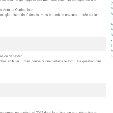
(
M
c-Antoine Corticchiato.
A
ologie, discontinué depuis, mais ô combien envoûtant, créé par le
J
A
M
D
•
T
M
asion de tester.
K
Rochas en hiver… mais peut-être que certains le font. Une question plus
ns ensemble en septembre 2024 dans la maison de mon père disparu,