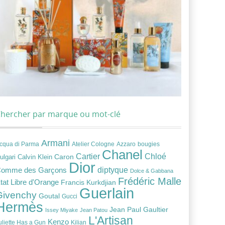
hercher par marque ou mot-clé
Armani
cqua di Parma
Atelier Cologne
bougies
Azzaro
Chanel
Chloé
Cartier
Caron
ulgari
Calvin Klein
Dior
diptyque
omme des Garçons
Dolce & Gabbana
Frédéric Malle
tat Libre d'Orange
Francis Kurkdjian
Guerlain
Givenchy
Goutal
Gucci
Hermès
Jean Paul Gaultier
Issey Miyake
Jean Patou
L'Artisan
Kenzo
uliette Has a Gun
Kilian