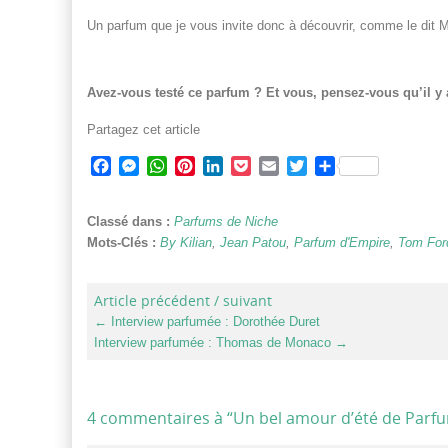
Un parfum que je vous invite donc à découvrir, comme le dit M
Avez-vous testé ce parfum ? Et vous, pensez-vous qu’il y 
Partagez cet article
Facebook
Messenger
WhatsApp
Pinterest
LinkedIn
Pocket
Email
Twitter
Partager
Classé dans :
Parfums de Niche
Mots-Clés :
By Kilian
,
Jean Patou
,
Parfum d'Empire
,
Tom For
Article précédent / suivant
←
Interview parfumée : Dorothée Duret
Interview parfumée : Thomas de Monaco
→
4 commentaires à “
Un bel amour d’été de Parfum