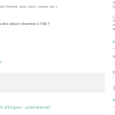
o
arc-Antoine, avec votre « propre nez ».
Q
L
S
a des odeurs réservées à l’été ?
e
q
N
d
E
M
 d’Empire : soleil éternel
”