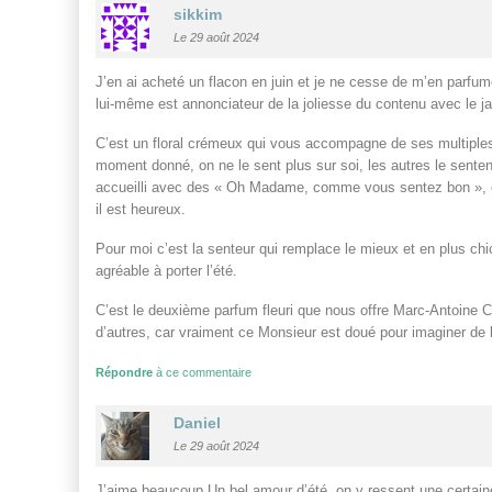
sikkim
Le 29 août 2024
J’en ai acheté un flacon en juin et je ne cesse de m’en parfu
lui-même est annonciateur de la joliesse du contenu avec le j
C’est un floral crémeux qui vous accompagne de ses multiples
moment donné, on ne le sent plus sur soi, les autres le senten
accueilli avec des « Oh Madame, comme vous sentez bon », et
il est heureux.
Pour moi c’est la senteur qui remplace le mieux et en plus chi
agréable à porter l’été.
C’est le deuxième parfum fleuri que nous offre Marc-Antoine Cor
d’autres, car vraiment ce Monsieur est doué pour imaginer de b
Répondre
à ce commentaire
Daniel
Le 29 août 2024
J’aime beaucoup Un bel amour d’été, on y ressent une certaine