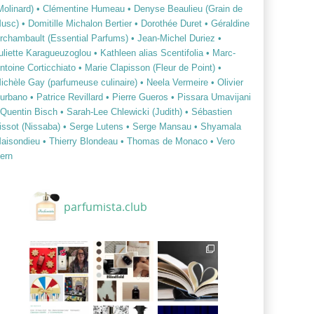
Molinard)
• Clémentine Humeau
• Denyse Beaulieu (Grain de
usc)
• Domitille Michalon Bertier
• Dorothée Duret
• Géraldine
rchambault (Essential Parfums)
• Jean-Michel Duriez
•
uliette Karagueuzoglou
• Kathleen alias Scentifolia
• Marc-
ntoine Corticchiato
• Marie Clapisson (Fleur de Point)
•
ichèle Gay (parfumeuse culinaire)
• Neela Vermeire
• Olivier
urbano
• Patrice Revillard
• Pierre Gueros
• Pissara Umavijani
 Quentin Bisch
• Sarah-Lee Chlewicki (Judith)
• Sébastien
issot (Nissaba)
• Serge Lutens
• Serge Mansau
• Shyamala
aisondieu
• Thierry Blondeau
• Thomas de Monaco
• Vero
ern
parfumista.club