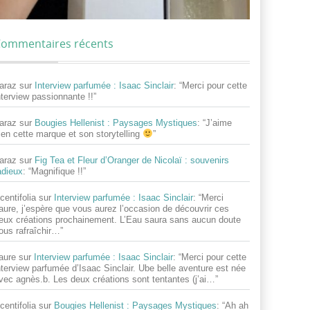
ommentaires récents
araz
sur
Interview parfumée : Isaac Sinclair
: “
Merci pour cette
nterview passionnante !!
”
araz
sur
Bougies Hellenist : Paysages Mystiques
: “
J’aime
ien cette marque et son storytelling
”
araz
sur
Fig Tea et Fleur d’Oranger de Nicolaï : souvenirs
adieux
: “
Magnifique !!
”
centifolia
sur
Interview parfumée : Isaac Sinclair
: “
Merci
aure, j’espère que vous aurez l’occasion de découvrir ces
eux créations prochainement. L’Eau saura sans aucun doute
ous rafraîchir…
”
aure
sur
Interview parfumée : Isaac Sinclair
: “
Merci pour cette
nterview parfumée d’Isaac Sinclair. Ube belle aventure est née
vec agnès.b. Les deux créations sont tentantes (j’ai…
”
centifolia
sur
Bougies Hellenist : Paysages Mystiques
: “
Ah ah