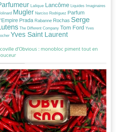
Parfumeur
Lancôme
Lalique
Liquides Imaginaires
Mugler
Parfum
Narciso Rodriguez
olinard
Serge
Prada
'Empire
Rochas
Rabanne
Lutens
Tom Ford
Yves
The Different Company
Yves Saint Laurent
ocher
coville d’Obvious : monobloc piment tout en
douceur