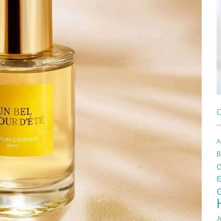
C
A
B
C
E
J