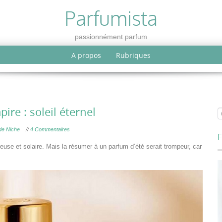
Parfumista
passionnément parfum
A propos
Rubriques
re : soleil éternel
de Niche
//
4 Commentaires
F
use et solaire. Mais la résumer à un parfum d’été serait trompeur, car