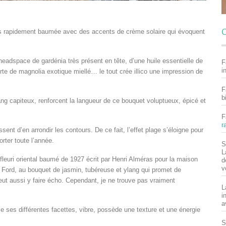
C
puis rapidement baumée avec des accents de crème solaire qui évoquent
headspace de gardénia très présent en tête, d’une huile essentielle de
F
i
rte de magnolia exotique miellé… le tout crée illico une impression de
F
b
lang capiteux, renforcent la langueur de ce bouquet voluptueux, épicé et
F
r
sent d’en arrondir les contours. De ce fait, l’effet plage s’éloigne pour
rter toute l’année.
S
L
fleuri oriental baumé de 1927 écrit par Henri Alméras pour la maison
d
v
 Ford, au bouquet de jasmin, tubéreuse et ylang qui promet de
eut aussi y faire écho. Cependant, je ne trouve pas vraiment
L
i
a
e ses différentes facettes, vibre, possède une texture et une énergie
S