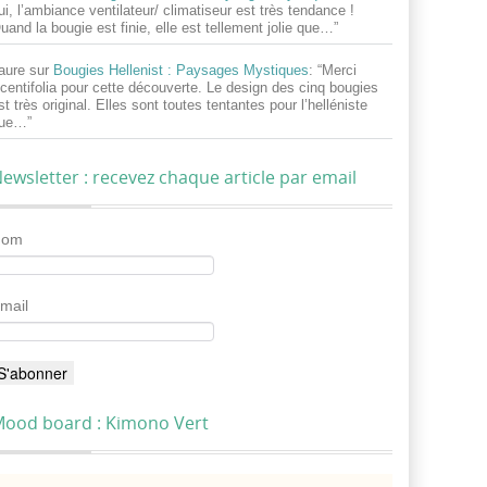
ui, l’ambiance ventilateur/ climatiseur est très tendance !
uand la bougie est finie, elle est tellement jolie que…
”
aure
sur
Bougies Hellenist : Paysages Mystiques
: “
Merci
centifolia pour cette découverte. Le design des cinq bougies
st très original. Elles sont toutes tentantes pour l’helléniste
ue…
”
ewsletter : recevez chaque article par email
Nom
mail
ood board : Kimono Vert