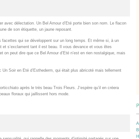
mer avec délectation. Un Bel Amour d’Eté porte bien son nom. Le flacon
aune de son étiquette, un jaune reposant.
 facettes qui se développent sur un long temps. Et même si, à un
t et s’exclament tant il est beau. Il vous devance et vous êtes
 on peut dire que ce Bel Amour d’Eté n’est en rien nostalgique, mais
c Un Soir en Eté d’Esthederm, qui était plus abricoté mais tellement
ticchiato après le très beau Trois Fleurs. J’espère qu’il en créera
eaux floraux qui jaillissent hors mode.
P
A
B
H
 sensualité, qui rappelle des moments d’intimité partagés sur une