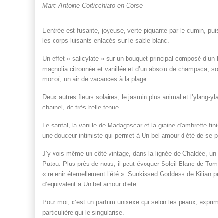
Marc-Antoine Corticchiato en Corse
L’entrée est fusante, joyeuse, verte piquante par le cumin, 
les corps luisants enlacés sur le sable blanc.
Un effet « salicylate » sur un bouquet principal composé d’un 
magnolia citronnée et vanillée et d’un absolu de champaca, so
monoï, un air de vacances à la plage.
Deux autres fleurs solaires, le jasmin plus animal et l’ylang-y
charnel, de très belle tenue.
Le santal, la vanille de Madagascar et la graine d’ambrette finis
une douceur intimiste qui permet à Un bel amour d’été de se po
J’y vois même un côté vintage, dans la lignée de Chaldée, un 
Patou. Plus près de nous, il peut évoquer Soleil Blanc de Tom
« retenir éternellement l’été ». Sunkissed Goddess de Kilian p
d’équivalent à Un bel amour d’été.
Pour moi, c’est un parfum unisexe qui selon les peaux, exprim
particulière qui le singularise.