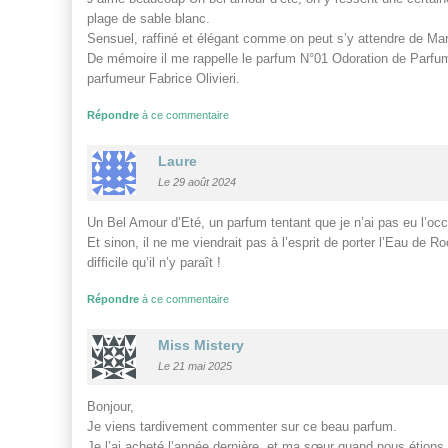
plage de sable blanc.
Sensuel, raffiné et élégant comme on peut s’y attendre de Mar
De mémoire il me rappelle le parfum N°01 Odoration de Parfum
parfumeur Fabrice Olivieri.
Répondre
à ce commentaire
Laure
Le 29 août 2024
Un Bel Amour d’Eté, un parfum tentant que je n’ai pas eu l’occ
Et sinon, il ne me viendrait pas à l’esprit de porter l’Eau de 
difficile qu’il n’y paraît !
Répondre
à ce commentaire
Miss Mistery
Le 21 mai 2025
Bonjour,
Je viens tardivement commenter sur ce beau parfum.
Je l’ai acheté l’année dernière, et ma sœur quand nous étio