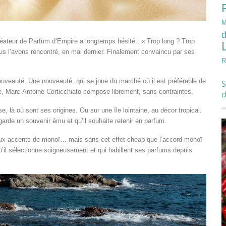
M
d
réateur de Parfum d’Empire a longtemps hésité : « Trop long ? Trop
nous l’avons rencontré, en mai dernier. Finalement convaincu par ses
R
uveauté. Une nouveauté, qui se joue du marché où il est préférable de
S
, Marc-Antoine Corticchiato compose librement, sans contraintes.
se, là où sont ses origines. Ou sur une île lointaine, au décor tropical.
arde un souvenir ému et qu’il souhaite retenir en parfum.
 aux accents de monoï… mais sans cet effet cheap que l’accord monoï
u’il sélectionne soigneusement et qui habillent ses parfums depuis