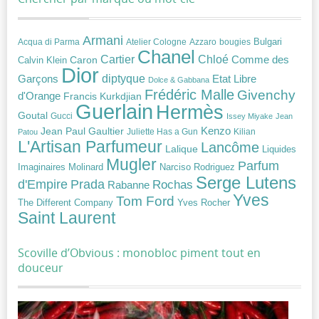
Armani
Acqua di Parma
Atelier Cologne
bougies
Bulgari
Azzaro
Chanel
Chloé
Cartier
Caron
Comme des
Calvin Klein
Dior
diptyque
Garçons
Etat Libre
Dolce & Gabbana
Frédéric Malle
Givenchy
d'Orange
Francis Kurkdjian
Guerlain
Hermès
Goutal
Gucci
Issey Miyake
Jean
Jean Paul Gaultier
Kenzo
Juliette Has a Gun
Kilian
Patou
L'Artisan Parfumeur
Lancôme
Lalique
Liquides
Mugler
Parfum
Narciso Rodriguez
Imaginaires
Molinard
Serge Lutens
Prada
d'Empire
Rochas
Rabanne
Yves
Tom Ford
Yves Rocher
The Different Company
Saint Laurent
Scoville d’Obvious : monobloc piment tout en
douceur