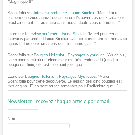
“
Magnifique !!
”
Scentifolia
sur
Interview parfumée : Isaac Sinclair
: “
Merci Laure,
j’espère que vous aurez l’occasion de découvrir ces deux créations
prochainement. L’Eau saura sans aucun doute vous rafraîchir…
”
Laure
sur
Interview parfumée : Isaac Sinclair
: “
Merci pour cette
interview parfumée d’Isaac Sinclair. Ube belle aventure est née avec
agnès.b. Les deux créations sont tentantes (j’ai…
”
Scentifolia
sur
Bougies Hellenist : Paysages Mystiques
: “
Ah ah oui,
l’ambiance ventilateur/ climatiseur est très tendance ! Quand la
bougie est finie, elle est tellement jolie que…
”
Laure
sur
Bougies Hellenist : Paysages Mystiques
: “
Merci
Scentifolia pour cette découverte. Le design des cinq bougies est
très original. Elles sont toutes tentantes pour l’helléniste que…
”
Newsletter : recevez chaque article par email
Nom