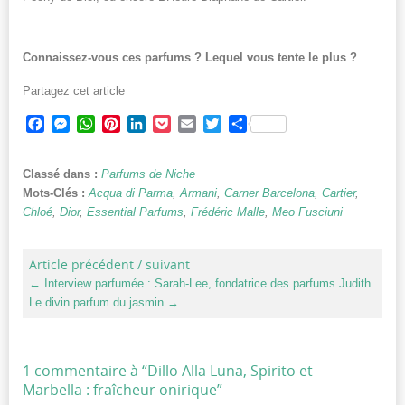
Connaissez-vous ces parfums ? Lequel vous tente le plus ?
Partagez cet article
Facebook
Messenger
WhatsApp
Pinterest
LinkedIn
Pocket
Email
Twitter
Partager
Classé dans :
Parfums de Niche
Mots-Clés :
Acqua di Parma
,
Armani
,
Carner Barcelona
,
Cartier
,
Chloé
,
Dior
,
Essential Parfums
,
Frédéric Malle
,
Meo Fusciuni
Article précédent / suivant
←
Interview parfumée : Sarah-Lee, fondatrice des parfums Judith
Le divin parfum du jasmin
→
1 commentaire à “
Dillo Alla Luna, Spirito et
Marbella : fraîcheur onirique
”