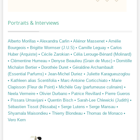
Portraits & Interviews
Alberto Morillas
• Alexandra Carlin
• Aliénor Massenet
• Amélie
Bourgeois
• Brigitte Wormser (J.U.S)
• Camille Leguay
• Carlos
Huber (Arquiste)
• Cécile Zarokian
• Célia Lerouge-Bénard (Molinard)
• Clémentine Humeau
• Denyse Beaulieu (Grain de Musc)
• Domitille
Michalon Bertier
• Dorothée Duret
• Géraldine Archambault
(Essential Parfums)
• Jean-Michel Duriez
• Juliette Karagueuzoglou
• Kathleen alias Scentifolia
• Marc-Antoine Corticchiato
• Marie
Clapisson (Fleur de Point)
• Michèle Gay (parfumeuse culinaire)
•
Neela Vermeire
• Olivier Durbano
• Patrice Revillard
• Pierre Gueros
• Pissara Umavijani
• Quentin Bisch
• Sarah-Lee Chlewicki (Judith)
•
Sébastien Tissot (Nissaba)
• Serge Lutens
• Serge Mansau
•
Shyamala Maisondieu
• Thierry Blondeau
• Thomas de Monaco
•
Vero Kern