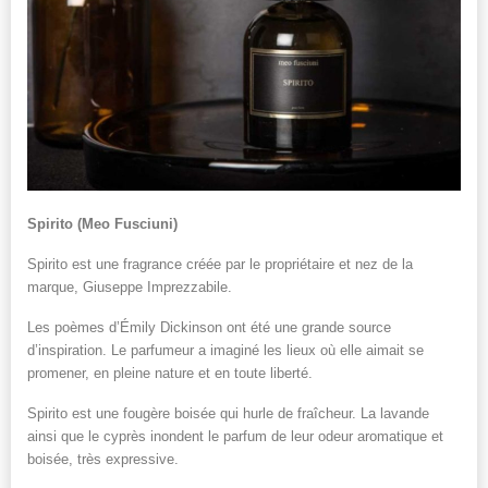
Spirito (Meo Fusciuni)
Spirito est une fragrance créée par le propriétaire et nez de la
marque, Giuseppe Imprezzabile.
Les poèmes d’Émily Dickinson ont été une grande source
d’inspiration. Le parfumeur a imaginé les lieux où elle aimait se
promener, en pleine nature et en toute liberté.
Spirito est une fougère boisée qui hurle de fraîcheur. La lavande
ainsi que le cyprès inondent le parfum de leur odeur aromatique et
boisée, très expressive.