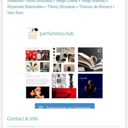
Sébastien Tissot (Nissaba)
• Serge Lutens
• Serge Mansau
•
Shyamala Maisondieu
• Thierry Blondeau
• Thomas de Monaco
•
Vero Kern
parfumista.club
Suivez-nous sur Instagram
Contact & Info