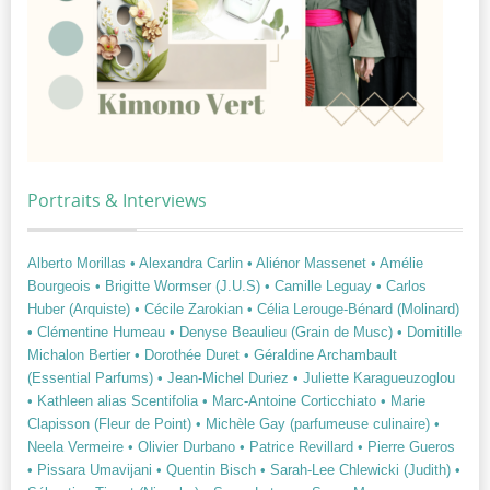
Portraits & Interviews
Alberto Morillas
• Alexandra Carlin
• Aliénor Massenet
• Amélie
Bourgeois
• Brigitte Wormser (J.U.S)
• Camille Leguay
• Carlos
Huber (Arquiste)
• Cécile Zarokian
• Célia Lerouge-Bénard (Molinard)
• Clémentine Humeau
• Denyse Beaulieu (Grain de Musc)
• Domitille
Michalon Bertier
• Dorothée Duret
• Géraldine Archambault
(Essential Parfums)
• Jean-Michel Duriez
• Juliette Karagueuzoglou
• Kathleen alias Scentifolia
• Marc-Antoine Corticchiato
• Marie
Clapisson (Fleur de Point)
• Michèle Gay (parfumeuse culinaire)
•
Neela Vermeire
• Olivier Durbano
• Patrice Revillard
• Pierre Gueros
• Pissara Umavijani
• Quentin Bisch
• Sarah-Lee Chlewicki (Judith)
•