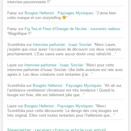
interview passionnante !!
”
Faraz
sur
Bougies Hellenist : Paysages Mystiques
: “
J’aime bien
cette marque et son storytelling
”
Faraz
sur
Fig Tea et Fleur d’Oranger de Nicolaï : souvenirs radieux
:
“
Magnifique !!
”
Scentifolia
sur
Interview parfumée : Isaac Sinclair
: “
Merci Laure,
j’espère que vous aurez l’occasion de découvrir ces deux créations
prochainement. L’Eau saura sans aucun doute vous rafraîchir…
”
Laure
sur
Interview parfumée : Isaac Sinclair
: “
Merci pour cette
interview parfumée d’Isaac Sinclair. Ube belle aventure est née avec
agnès.b. Les deux créations sont tentantes (j’ai…
”
Scentifolia
sur
Bougies Hellenist : Paysages Mystiques
: “
Ah ah oui,
l’ambiance ventilateur/ climatiseur est très tendance ! Quand la
bougie est finie, elle est tellement jolie que…
”
Laure
sur
Bougies Hellenist : Paysages Mystiques
: “
Merci
Scentifolia pour cette découverte. Le design des cinq bougies est
très original. Elles sont toutes tentantes pour l’helléniste que…
”
Newsletter : recevez chaque article par email