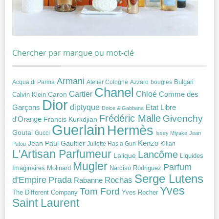
Chercher par marque ou mot-clé
Armani
Acqua di Parma
Atelier Cologne
bougies
Bulgari
Azzaro
Chanel
Chloé
Cartier
Caron
Comme des
Calvin Klein
Dior
diptyque
Garçons
Etat Libre
Dolce & Gabbana
Frédéric Malle
Givenchy
d'Orange
Francis Kurkdjian
Guerlain
Hermès
Goutal
Gucci
Issey Miyake
Jean
Jean Paul Gaultier
Kenzo
Juliette Has a Gun
Kilian
Patou
L'Artisan Parfumeur
Lancôme
Lalique
Liquides
Mugler
Parfum
Narciso Rodriguez
Imaginaires
Molinard
Serge Lutens
Prada
d'Empire
Rochas
Rabanne
Yves
Tom Ford
Yves Rocher
The Different Company
Saint Laurent