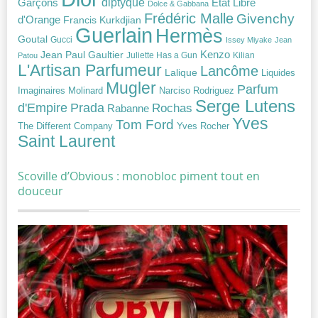
diptyque
Garçons
Etat Libre
Dolce & Gabbana
Frédéric Malle
Givenchy
d'Orange
Francis Kurkdjian
Guerlain
Hermès
Goutal
Gucci
Issey Miyake
Jean
Jean Paul Gaultier
Kenzo
Juliette Has a Gun
Kilian
Patou
L'Artisan Parfumeur
Lancôme
Lalique
Liquides
Mugler
Parfum
Narciso Rodriguez
Imaginaires
Molinard
Serge Lutens
Prada
d'Empire
Rochas
Rabanne
Yves
Tom Ford
Yves Rocher
The Different Company
Saint Laurent
Scoville d’Obvious : monobloc piment tout en
douceur