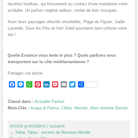
facettes feuillues, qui frissonnent au contact d’une mandarine verte
acidulée. Un parfum végétal radieux, nimbé de bois musqués.
Avec leurs paysages olfactifs ensoleillés,
Plage du Figuier
,
Sable
Lavande
,
Sous les Pins
et
Vert Soleil
pourraient bien rythmer votre
été !
Quelle Essence vous tente le plus ? Quels parfums vous
transportent sur la côte méditerranéenne ?
Partagez cet article
Facebook
Messenger
WhatsApp
Pinterest
LinkedIn
Pocket
Email
Twitter
Partager
Classé dans :
Actualité Parfum
Mots-Clés :
Acqua di Parma
,
Chloé
,
Hermès
,
Marc-Antoine Barrois
Article précédent / suivant
←
Tabac Tabou : encens du Nouveau Monde