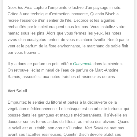
Sous les Pins
capture l’empreinte olfactive d’un paysage in situ.
Grâce à une technique d’extraction innovante, Quentin Bisch a
recréé l’essence d’un sentier de l’île. L’écorce et les aiguilles
réchauffés par le soleil craquent sous les pas. Vous installez votre
hamac sous les pins. Alors que vous fermez les yeux, les notes
vives d’un eucalyptus tentent de vous maintenir éveillé. Bercé par le
vent et le parfum de la flore environnante, le marchand de sable finit
par vous trouver…
Il y a dans ce parfum un petit côté «
Ganymede
dans la pinède ».
On retrouve l’éclat minéral de l’eau de parfum de Marc-Antoine
Barrois, associé ici aux notes fraîches et résineuses de pins.
Vert Soleil
Empruntez le sentier du littoral et partez à la découverte de la
végétation méditerranéenne. Le lentisque est un arbuste tortueux qui
pousse dans les garrigues et maquis méditerranéens. Il s’éveille en
douceur sur les terres arides du littoral, au milieu des oliviers. Quand
le soleil est au zénith, son cœur s’illumine.
Vert Soleil
ne met pas
avant ses facettes résineuses, Quentin Bisch dévoile plutôt ses