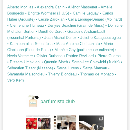
Alberto Morillas
• Alexandra Carlin
• Aliénor Massenet
• Amélie
Bourgeois
• Brigitte Wormser (J.U.S)
• Camille Leguay
• Carlos
Huber (Arquiste)
• Cécile Zarokian
• Célia Lerouge-Bénard (Molinard)
• Clémentine Humeau
• Denyse Beaulieu (Grain de Musc)
• Domitille
Michalon Bertier
• Dorothée Duret
• Géraldine Archambault
(Essential Parfums)
• Jean-Michel Duriez
• Juliette Karagueuzoglou
• Kathleen alias Scentifolia
• Marc-Antoine Corticchiato
• Marie
Clapisson (Fleur de Point)
• Michèle Gay (parfumeuse culinaire)
•
Neela Vermeire
• Olivier Durbano
• Patrice Revillard
• Pierre Gueros
• Pissara Umavijani
• Quentin Bisch
• Sarah-Lee Chlewicki (Judith)
•
Sébastien Tissot (Nissaba)
• Serge Lutens
• Serge Mansau
•
Shyamala Maisondieu
• Thierry Blondeau
• Thomas de Monaco
•
Vero Kern
parfumista.club