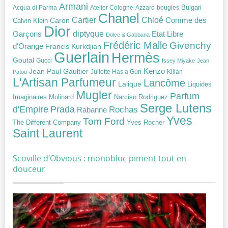
Armani
Acqua di Parma
Atelier Cologne
bougies
Bulgari
Azzaro
Chanel
Chloé
Cartier
Caron
Comme des
Calvin Klein
Dior
diptyque
Garçons
Etat Libre
Dolce & Gabbana
Frédéric Malle
Givenchy
d'Orange
Francis Kurkdjian
Guerlain
Hermès
Goutal
Gucci
Issey Miyake
Jean
Jean Paul Gaultier
Kenzo
Juliette Has a Gun
Kilian
Patou
L'Artisan Parfumeur
Lancôme
Lalique
Liquides
Mugler
Parfum
Narciso Rodriguez
Imaginaires
Molinard
Serge Lutens
Prada
d'Empire
Rochas
Rabanne
Yves
Tom Ford
Yves Rocher
The Different Company
Saint Laurent
Scoville d’Obvious : monobloc piment tout en
douceur