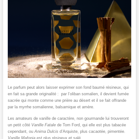
Le parfum peut alors laisser exprimer son fond baumé résineux, qui
en fait sa grande originalité : par l’oliban somalien, il devient fumée
sacrée qui monte comme une prière au désert et il se fait offrande
par la myrrhe somalienne, balsamique et amère.
Les amateurs de vanille de caractère, non gourmande lui trouveront
un petit côté
Vanille Fatale
de Tom Ford, qui elle est plus tabacée
cependant, ou
Anima Dulcis
d’Arquiste, plus cacaotée, pimentée.
Vanille Mafonja
est plus résineux et salé.