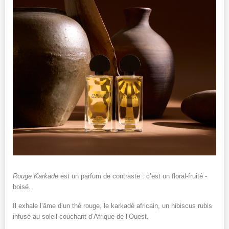
Rouge Karkade
est un parfum de contraste : c’est un floral-fruité -
boisé.
Il exhale l’âme d’un thé rouge, le karkadé africain, un hibiscus rubis
infusé au soleil couchant d’Afrique de l’Ouest.