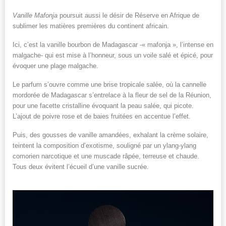
Vanille Mafonja
poursuit aussi le désir de Réserve en Afrique de
sublimer les matières premières du continent africain.
Ici, c’est la vanille bourbon de Madagascar -« mafonja », l’intense en
malgache- qui est mise à l’honneur, sous un voile salé et épicé, pour
évoquer une plage malgache.
Le parfum s’ouvre comme une brise tropicale salée, où la cannelle
mordorée de Madagascar s’entrelace à la fleur de sel de la Réunion,
pour une facette cristalline évoquant la peau salée, qui picote.
L’ajout de poivre rose et de baies fruitées en accentue l’effet.
Puis, des gousses de vanille amandées, exhalant la crème solaire,
teintent la composition d’exotisme, souligné par un ylang-ylang
comorien narcotique et une muscade râpée, terreuse et chaude.
Tous deux évitent l’écueil d’une vanille sucrée.