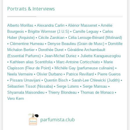
Portraits & Interviews
Alberto Morillas
• Alexandra Carlin
• Aliénor Massenet
• Amélie
Bourgeois
• Brigitte Wormser (J.U.S)
• Camille Leguay
• Carlos
Huber (Arquiste)
• Cécile Zarokian
• Célia Lerouge-Bénard (Molinard)
• Clémentine Humeau
• Denyse Beaulieu (Grain de Musc)
• Domitille
Michalon Bertier
• Dorothée Duret
• Géraldine Archambault
(Essential Parfums)
• Jean-Michel Duriez
• Juliette Karagueuzoglou
• Kathleen alias Scentifolia
• Marc-Antoine Corticchiato
• Marie
Clapisson (Fleur de Point)
• Michèle Gay (parfumeuse culinaire)
•
Neela Vermeire
• Olivier Durbano
• Patrice Revillard
• Pierre Gueros
• Pissara Umavijani
• Quentin Bisch
• Sarah-Lee Chlewicki (Judith)
•
Sébastien Tissot (Nissaba)
• Serge Lutens
• Serge Mansau
•
Shyamala Maisondieu
• Thierry Blondeau
• Thomas de Monaco
•
Vero Kern
parfumista.club