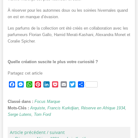
À réserver pour les automnes doux ou les soirées hivernales quand
on est en manque d’évasion.
Les parfums de la collection ont été créés en collaboration avec les
parfumeurs Florian Gallo, Hamid Merati-Kashani, Alexandra Monet et
Coralie Spicher.
Quelle création suscite le plus votre curiosité ?
Partagez cet article
Facebook
Messenger
WhatsApp
Pinterest
LinkedIn
Pocket
Email
Twitter
Partager
Classé dans :
Focus Marque
Mots-Clés :
Arquiste
,
Francis Kurkdjian
,
Réserve en Afrique 1934
,
Serge Lutens
,
Tom Ford
Article précédent / suivant