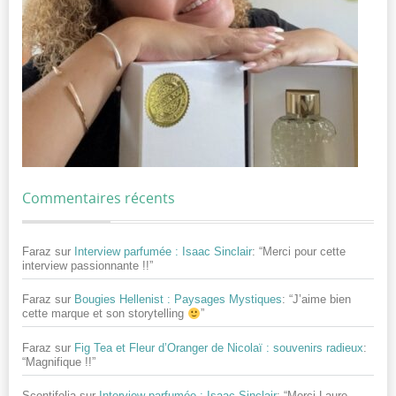
Commentaires récents
Faraz
sur
Interview parfumée : Isaac Sinclair
: “
Merci pour cette
interview passionnante !!
”
Faraz
sur
Bougies Hellenist : Paysages Mystiques
: “
J’aime bien
cette marque et son storytelling
”
Faraz
sur
Fig Tea et Fleur d’Oranger de Nicolaï : souvenirs radieux
:
“
Magnifique !!
”
Scentifolia
sur
Interview parfumée : Isaac Sinclair
: “
Merci Laure,