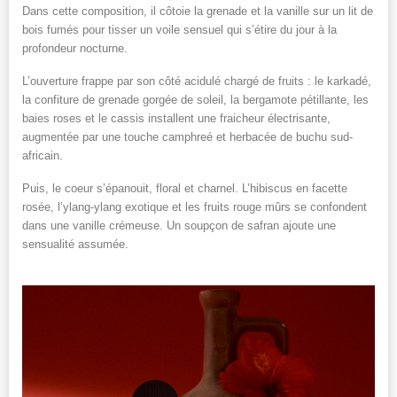
Dans cette composition, il côtoie la grenade et la vanille sur un lit de
bois fumés pour tisser un voile sensuel qui s’étire du jour à la
profondeur nocturne.
L’ouverture frappe par son côté acidulé chargé de fruits : le karkadé,
la confiture de grenade gorgée de soleil, la bergamote pétillante, les
baies roses et le cassis installent une fraicheur électrisante,
augmentée par une touche camphreé et herbacée de buchu sud-
africain.
Puis, le coeur s’épanouit, floral et charnel. L’hibiscus en facette
rosée, l’ylang-ylang exotique et les fruits rouge mûrs se confondent
dans une vanille crémeuse. Un soupçon de safran ajoute une
sensualité assumée.