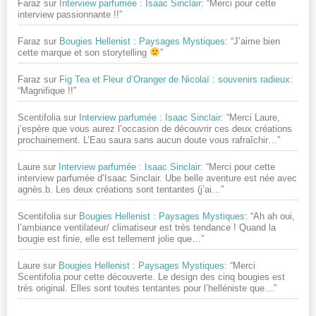
Faraz
sur
Interview parfumée : Isaac Sinclair
: “
Merci pour cette
interview passionnante !!
”
Faraz
sur
Bougies Hellenist : Paysages Mystiques
: “
J’aime bien
cette marque et son storytelling
”
Faraz
sur
Fig Tea et Fleur d’Oranger de Nicolaï : souvenirs radieux
:
“
Magnifique !!
”
Scentifolia
sur
Interview parfumée : Isaac Sinclair
: “
Merci Laure,
j’espère que vous aurez l’occasion de découvrir ces deux créations
prochainement. L’Eau saura sans aucun doute vous rafraîchir…
”
Laure
sur
Interview parfumée : Isaac Sinclair
: “
Merci pour cette
interview parfumée d’Isaac Sinclair. Ube belle aventure est née avec
agnès.b. Les deux créations sont tentantes (j’ai…
”
Scentifolia
sur
Bougies Hellenist : Paysages Mystiques
: “
Ah ah oui,
l’ambiance ventilateur/ climatiseur est très tendance ! Quand la
bougie est finie, elle est tellement jolie que…
”
Laure
sur
Bougies Hellenist : Paysages Mystiques
: “
Merci
Scentifolia pour cette découverte. Le design des cinq bougies est
très original. Elles sont toutes tentantes pour l’helléniste que…
”