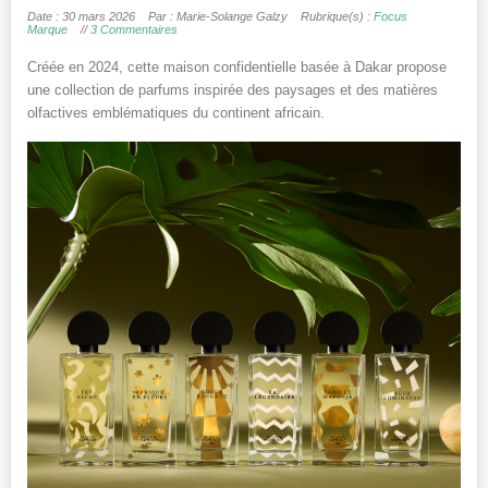
Date : 30 mars 2026
Par : Marie-Solange Galzy
Rubrique(s) :
Focus
Marque
//
3 Commentaires
Créée en 2024, cette maison confidentielle basée à Dakar propose
une collection de parfums inspirée des paysages et des matières
olfactives emblématiques du continent africain.