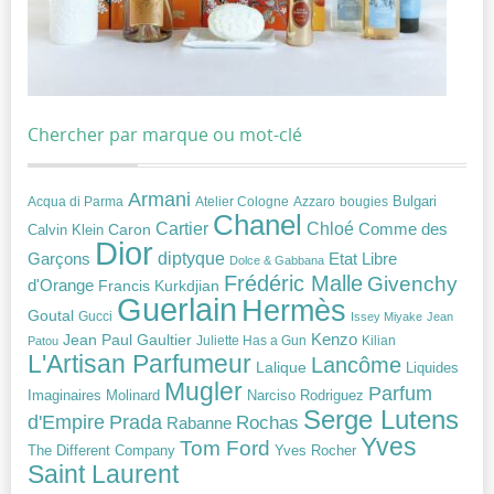
Chercher par marque ou mot-clé
Armani
Acqua di Parma
Atelier Cologne
bougies
Bulgari
Azzaro
Chanel
Chloé
Cartier
Caron
Comme des
Calvin Klein
Dior
diptyque
Garçons
Etat Libre
Dolce & Gabbana
Frédéric Malle
Givenchy
d'Orange
Francis Kurkdjian
Guerlain
Hermès
Goutal
Gucci
Issey Miyake
Jean
Jean Paul Gaultier
Kenzo
Juliette Has a Gun
Kilian
Patou
L'Artisan Parfumeur
Lancôme
Lalique
Liquides
Mugler
Parfum
Narciso Rodriguez
Imaginaires
Molinard
Serge Lutens
Prada
d'Empire
Rochas
Rabanne
Yves
Tom Ford
Yves Rocher
The Different Company
Saint Laurent