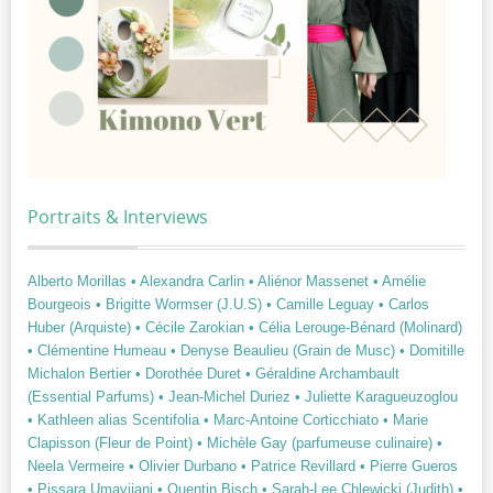
Portraits & Interviews
Alberto Morillas
• Alexandra Carlin
• Aliénor Massenet
• Amélie
Bourgeois
• Brigitte Wormser (J.U.S)
• Camille Leguay
• Carlos
Huber (Arquiste)
• Cécile Zarokian
• Célia Lerouge-Bénard (Molinard)
• Clémentine Humeau
• Denyse Beaulieu (Grain de Musc)
• Domitille
Michalon Bertier
• Dorothée Duret
• Géraldine Archambault
(Essential Parfums)
• Jean-Michel Duriez
• Juliette Karagueuzoglou
• Kathleen alias Scentifolia
• Marc-Antoine Corticchiato
• Marie
Clapisson (Fleur de Point)
• Michèle Gay (parfumeuse culinaire)
•
Neela Vermeire
• Olivier Durbano
• Patrice Revillard
• Pierre Gueros
• Pissara Umavijani
• Quentin Bisch
• Sarah-Lee Chlewicki (Judith)
•