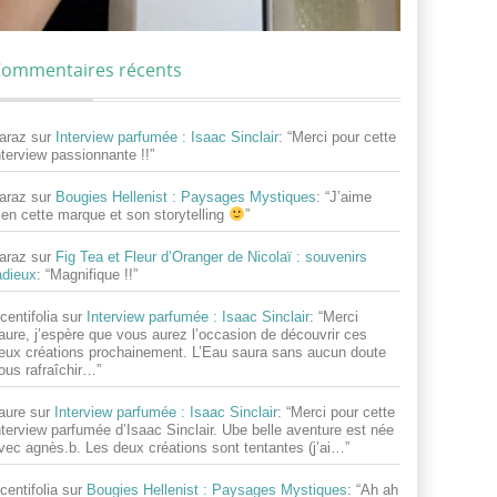
ommentaires récents
araz
sur
Interview parfumée : Isaac Sinclair
: “
Merci pour cette
nterview passionnante !!
”
araz
sur
Bougies Hellenist : Paysages Mystiques
: “
J’aime
ien cette marque et son storytelling
”
araz
sur
Fig Tea et Fleur d’Oranger de Nicolaï : souvenirs
adieux
: “
Magnifique !!
”
centifolia
sur
Interview parfumée : Isaac Sinclair
: “
Merci
aure, j’espère que vous aurez l’occasion de découvrir ces
eux créations prochainement. L’Eau saura sans aucun doute
ous rafraîchir…
”
aure
sur
Interview parfumée : Isaac Sinclair
: “
Merci pour cette
nterview parfumée d’Isaac Sinclair. Ube belle aventure est née
vec agnès.b. Les deux créations sont tentantes (j’ai…
”
centifolia
sur
Bougies Hellenist : Paysages Mystiques
: “
Ah ah