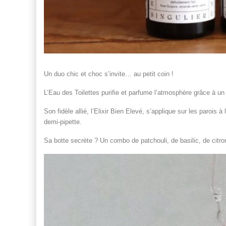
Un duo chic et choc s’invite… au petit coin !
L’Eau des Toilettes purifie et parfume l’atmosphère grâce à un
Son fidèle allié, l’Elixir Bien Elevé, s’applique sur les parois à
demi-pipette.
Sa botte secrète ? Un combo de patchouli, de basilic, de citro