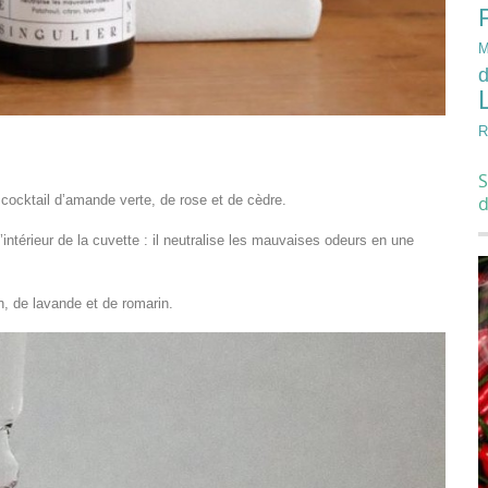
M
d
R
S
 cocktail d’amande verte, de rose et de cèdre.
 l’intérieur de la cuvette : il neutralise les mauvaises odeurs en une
n, de lavande et de romarin.