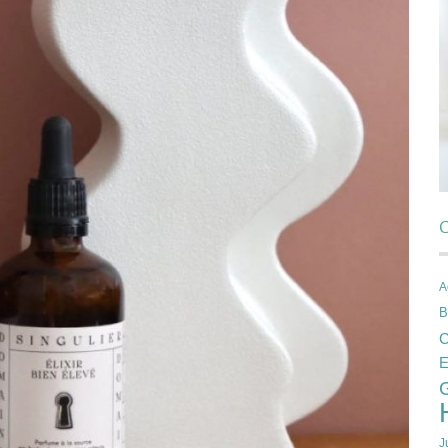
C
A
B
C
E
J