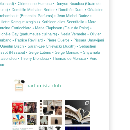
Molinard)
• Clémentine Humeau
• Denyse Beaulieu (Grain de
usc)
• Domitille Michalon Bertier
• Dorothée Duret
• Géraldine
rchambault (Essential Parfums)
• Jean-Michel Duriez
•
uliette Karagueuzoglou
• Kathleen alias Scentifolia
• Marc-
ntoine Corticchiato
• Marie Clapisson (Fleur de Point)
•
ichèle Gay (parfumeuse culinaire)
• Neela Vermeire
• Olivier
urbano
• Patrice Revillard
• Pierre Gueros
• Pissara Umavijani
 Quentin Bisch
• Sarah-Lee Chlewicki (Judith)
• Sébastien
issot (Nissaba)
• Serge Lutens
• Serge Mansau
• Shyamala
aisondieu
• Thierry Blondeau
• Thomas de Monaco
• Vero
ern
parfumista.club