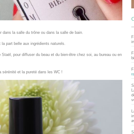
C
ur dans la salle du trône ou dans la salle de bain.
F
i
 la part belle aux ingrédients naturels.
F
Staël, pour diffuser du beau et du bien-être chez soi, au bureau ou en
b
F
la sérénité et la pureté dans les WC !
r
S
L
d
v
L
i
a
S