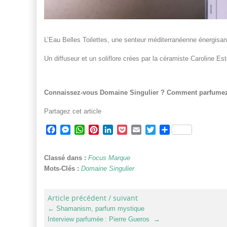
L’Eau Belles Toilettes, une senteur méditerranéenne énergisan
Un diffuseur et un soliflore crées par la céramiste Caroline Est
Connaissez-vous Domaine Singulier ? Comment parfumez-
Partagez cet article
Facebook
Messenger
WhatsApp
Pinterest
LinkedIn
Pocket
Email
Twitter
Partager
Classé dans :
Focus Marque
Mots-Clés :
Domaine Singulier
Article précédent / suivant
←
Shamanism, parfum mystique
Interview parfumée : Pierre Gueros
→