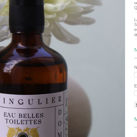
o
Q
L
S
e
q
N
E
M