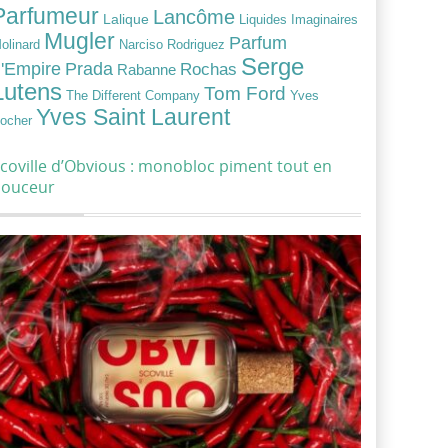
Parfumeur
Lancôme
Lalique
Liquides Imaginaires
Mugler
Parfum
Narciso Rodriguez
olinard
Serge
Prada
'Empire
Rochas
Rabanne
Lutens
Tom Ford
Yves
The Different Company
Yves Saint Laurent
ocher
coville d’Obvious : monobloc piment tout en
douceur