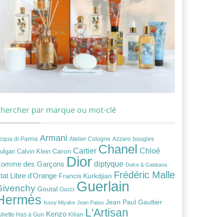
hercher par marque ou mot-clé
Armani
cqua di Parma
Atelier Cologne
bougies
Azzaro
Chanel
Chloé
Cartier
Caron
ulgari
Calvin Klein
Dior
diptyque
omme des Garçons
Dolce & Gabbana
Frédéric Malle
tat Libre d'Orange
Francis Kurkdjian
Guerlain
Givenchy
Goutal
Gucci
Hermès
Jean Paul Gaultier
Issey Miyake
Jean Patou
L'Artisan
Kenzo
uliette Has a Gun
Kilian