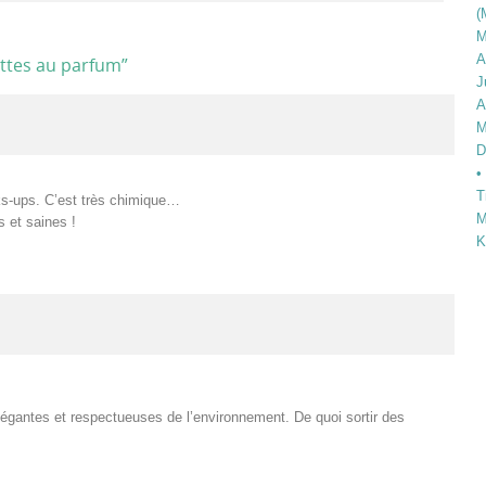
(
M
A
ettes au parfum
”
J
A
M
D
•
T
ks-ups. C’est très chimique…
M
s et saines !
K
élégantes et respectueuses de l’environnement. De quoi sortir des