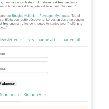
ui, l’ambiance ventilateur/ climatiseur est très tendance !
uand la bougie est finie, elle est tellement jolie que…
”
aure
sur
Bougies Hellenist : Paysages Mystiques
: “
Merci
centifolia pour cette découverte. Le design des cinq bougies
st très original. Elles sont toutes tentantes pour l’helléniste
ue…
”
ewsletter : recevez chaque article par email
Nom
mail
ood board : Kimono Vert