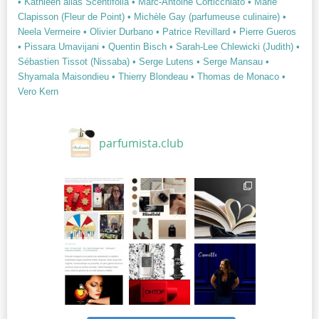
• Kathleen alias Scentifolia
• Marc-Antoine Corticchiato
• Marie
Clapisson (Fleur de Point)
• Michèle Gay (parfumeuse culinaire)
•
Neela Vermeire
• Olivier Durbano
• Patrice Revillard
• Pierre Gueros
• Pissara Umavijani
• Quentin Bisch
• Sarah-Lee Chlewicki (Judith)
•
Sébastien Tissot (Nissaba)
• Serge Lutens
• Serge Mansau
•
Shyamala Maisondieu
• Thierry Blondeau
• Thomas de Monaco
•
Vero Kern
parfumista.club