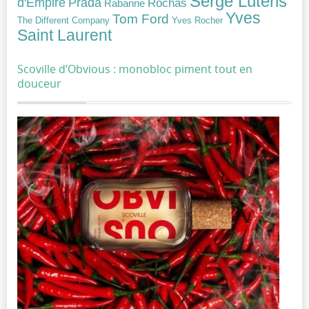
Serge Lutens
Prada
d'Empire
Rochas
Rabanne
Yves
Tom Ford
Yves Rocher
The Different Company
Saint Laurent
Scoville d’Obvious : monobloc piment tout en
douceur