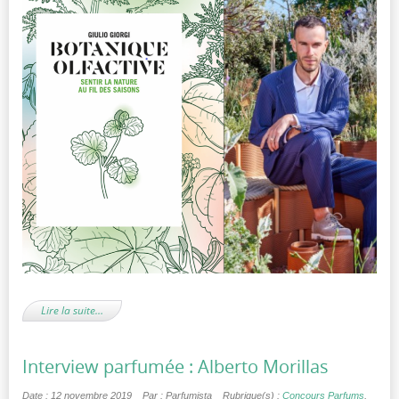
Lire la suite…
Interview parfumée : Alberto Morillas
Date : 12 novembre 2019
Par : Parfumista
Rubrique(s) :
Concours Parfums
,