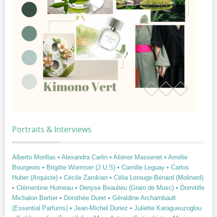
Portraits & Interviews
Alberto Morillas
• Alexandra Carlin
• Aliénor Massenet
• Amélie
Bourgeois
• Brigitte Wormser (J.U.S)
• Camille Leguay
• Carlos
Huber (Arquiste)
• Cécile Zarokian
• Célia Lerouge-Bénard (Molinard)
• Clémentine Humeau
• Denyse Beaulieu (Grain de Musc)
• Domitille
Michalon Bertier
• Dorothée Duret
• Géraldine Archambault
(Essential Parfums)
• Jean-Michel Duriez
• Juliette Karagueuzoglou