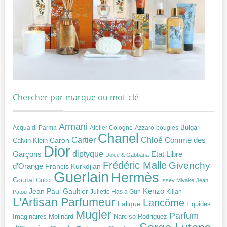
Chercher par marque ou mot-clé
Armani
Acqua di Parma
Atelier Cologne
bougies
Bulgari
Azzaro
Chanel
Chloé
Cartier
Caron
Comme des
Calvin Klein
Dior
diptyque
Garçons
Etat Libre
Dolce & Gabbana
Frédéric Malle
Givenchy
d'Orange
Francis Kurkdjian
Guerlain
Hermès
Goutal
Gucci
Issey Miyake
Jean
Jean Paul Gaultier
Kenzo
Juliette Has a Gun
Kilian
Patou
L'Artisan Parfumeur
Lancôme
Lalique
Liquides
Mugler
Parfum
Narciso Rodriguez
Imaginaires
Molinard