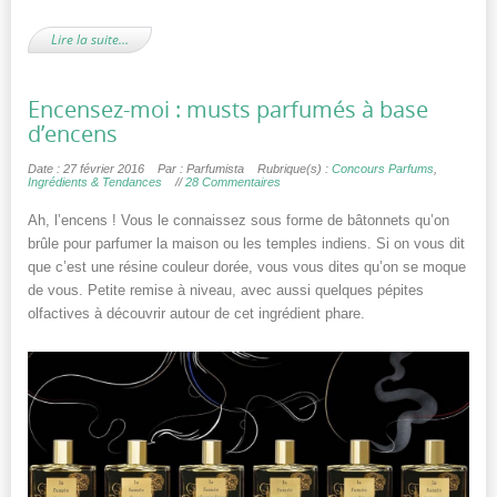
Lire la suite…
Encensez-moi : musts parfumés à base
d’encens
Date : 27 février 2016
Par : Parfumista
Rubrique(s) :
Concours Parfums
,
Ingrédients & Tendances
//
28 Commentaires
Ah, l’encens ! Vous le connaissez sous forme de bâtonnets qu’on
brûle pour parfumer la maison ou les temples indiens. Si on vous dit
que c’est une résine couleur dorée, vous vous dites qu’on se moque
de vous. Petite remise à niveau, avec aussi quelques pépites
olfactives à découvrir autour de cet ingrédient phare.