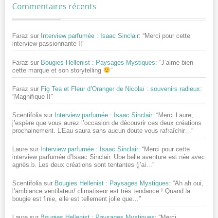
Commentaires récents
Faraz
sur
Interview parfumée : Isaac Sinclair
: “
Merci pour cette
interview passionnante !!
”
Faraz
sur
Bougies Hellenist : Paysages Mystiques
: “
J’aime bien
cette marque et son storytelling
”
Faraz
sur
Fig Tea et Fleur d’Oranger de Nicolaï : souvenirs radieux
:
“
Magnifique !!
”
Scentifolia
sur
Interview parfumée : Isaac Sinclair
: “
Merci Laure,
j’espère que vous aurez l’occasion de découvrir ces deux créations
prochainement. L’Eau saura sans aucun doute vous rafraîchir…
”
Laure
sur
Interview parfumée : Isaac Sinclair
: “
Merci pour cette
interview parfumée d’Isaac Sinclair. Ube belle aventure est née avec
agnès.b. Les deux créations sont tentantes (j’ai…
”
Scentifolia
sur
Bougies Hellenist : Paysages Mystiques
: “
Ah ah oui,
l’ambiance ventilateur/ climatiseur est très tendance ! Quand la
bougie est finie, elle est tellement jolie que…
”
Laure
sur
Bougies Hellenist : Paysages Mystiques
: “
Merci