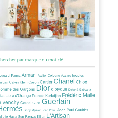
hercher par marque ou mot-clé
Armani
cqua di Parma
Atelier Cologne
bougies
Azzaro
Chanel
Chloé
Cartier
Caron
ulgari
Calvin Klein
Dior
diptyque
omme des Garçons
Dolce & Gabbana
Frédéric Malle
tat Libre d'Orange
Francis Kurkdjian
Guerlain
Givenchy
Goutal
Gucci
Hermès
Jean Paul Gaultier
Issey Miyake
Jean Patou
L'Artisan
Kenzo
uliette Has a Gun
Kilian