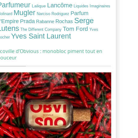
Parfumeur
Lancôme
Lalique
Liquides Imaginaires
Mugler
Parfum
Narciso Rodriguez
olinard
Serge
Prada
'Empire
Rochas
Rabanne
Lutens
Tom Ford
Yves
The Different Company
Yves Saint Laurent
ocher
coville d’Obvious : monobloc piment tout en
douceur