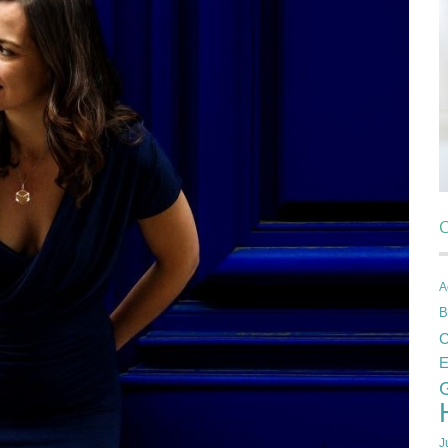
C
A
B
C
E
J