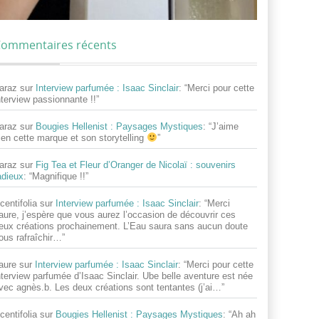
ommentaires récents
araz
sur
Interview parfumée : Isaac Sinclair
: “
Merci pour cette
nterview passionnante !!
”
araz
sur
Bougies Hellenist : Paysages Mystiques
: “
J’aime
ien cette marque et son storytelling
”
araz
sur
Fig Tea et Fleur d’Oranger de Nicolaï : souvenirs
adieux
: “
Magnifique !!
”
centifolia
sur
Interview parfumée : Isaac Sinclair
: “
Merci
aure, j’espère que vous aurez l’occasion de découvrir ces
eux créations prochainement. L’Eau saura sans aucun doute
ous rafraîchir…
”
aure
sur
Interview parfumée : Isaac Sinclair
: “
Merci pour cette
nterview parfumée d’Isaac Sinclair. Ube belle aventure est née
vec agnès.b. Les deux créations sont tentantes (j’ai…
”
centifolia
sur
Bougies Hellenist : Paysages Mystiques
: “
Ah ah