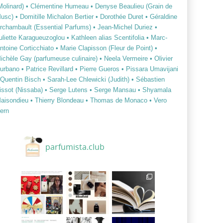
Molinard)
• Clémentine Humeau
• Denyse Beaulieu (Grain de
usc)
• Domitille Michalon Bertier
• Dorothée Duret
• Géraldine
rchambault (Essential Parfums)
• Jean-Michel Duriez
•
uliette Karagueuzoglou
• Kathleen alias Scentifolia
• Marc-
ntoine Corticchiato
• Marie Clapisson (Fleur de Point)
•
ichèle Gay (parfumeuse culinaire)
• Neela Vermeire
• Olivier
urbano
• Patrice Revillard
• Pierre Gueros
• Pissara Umavijani
 Quentin Bisch
• Sarah-Lee Chlewicki (Judith)
• Sébastien
issot (Nissaba)
• Serge Lutens
• Serge Mansau
• Shyamala
aisondieu
• Thierry Blondeau
• Thomas de Monaco
• Vero
ern
parfumista.club