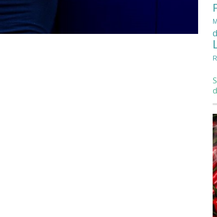
M
d
R
S