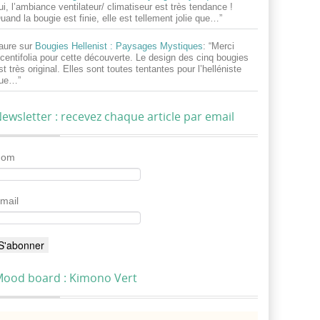
ui, l’ambiance ventilateur/ climatiseur est très tendance !
uand la bougie est finie, elle est tellement jolie que…
”
aure
sur
Bougies Hellenist : Paysages Mystiques
: “
Merci
centifolia pour cette découverte. Le design des cinq bougies
st très original. Elles sont toutes tentantes pour l’helléniste
ue…
”
ewsletter : recevez chaque article par email
Nom
mail
ood board : Kimono Vert