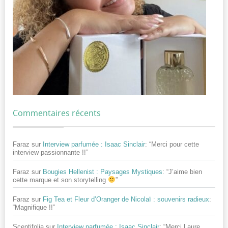
Commentaires récents
Faraz
sur
Interview parfumée : Isaac Sinclair
: “
Merci pour cette
interview passionnante !!
”
Faraz
sur
Bougies Hellenist : Paysages Mystiques
: “
J’aime bien
cette marque et son storytelling
”
Faraz
sur
Fig Tea et Fleur d’Oranger de Nicolaï : souvenirs radieux
:
“
Magnifique !!
”
Scentifolia
sur
Interview parfumée : Isaac Sinclair
: “
Merci Laure,