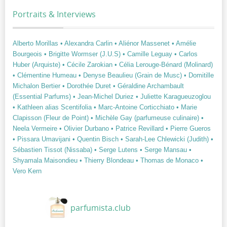
Portraits & Interviews
Alberto Morillas
• Alexandra Carlin
• Aliénor Massenet
• Amélie
Bourgeois
• Brigitte Wormser (J.U.S)
• Camille Leguay
• Carlos
Huber (Arquiste)
• Cécile Zarokian
• Célia Lerouge-Bénard (Molinard)
• Clémentine Humeau
• Denyse Beaulieu (Grain de Musc)
• Domitille
Michalon Bertier
• Dorothée Duret
• Géraldine Archambault
(Essential Parfums)
• Jean-Michel Duriez
• Juliette Karagueuzoglou
• Kathleen alias Scentifolia
• Marc-Antoine Corticchiato
• Marie
Clapisson (Fleur de Point)
• Michèle Gay (parfumeuse culinaire)
•
Neela Vermeire
• Olivier Durbano
• Patrice Revillard
• Pierre Gueros
• Pissara Umavijani
• Quentin Bisch
• Sarah-Lee Chlewicki (Judith)
•
Sébastien Tissot (Nissaba)
• Serge Lutens
• Serge Mansau
•
Shyamala Maisondieu
• Thierry Blondeau
• Thomas de Monaco
•
Vero Kern
parfumista.club