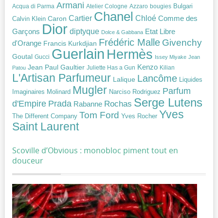
Armani
Acqua di Parma
Atelier Cologne
bougies
Bulgari
Azzaro
Chanel
Chloé
Cartier
Caron
Comme des
Calvin Klein
Dior
diptyque
Garçons
Etat Libre
Dolce & Gabbana
Frédéric Malle
Givenchy
d'Orange
Francis Kurkdjian
Guerlain
Hermès
Goutal
Gucci
Issey Miyake
Jean
Jean Paul Gaultier
Kenzo
Juliette Has a Gun
Kilian
Patou
L'Artisan Parfumeur
Lancôme
Lalique
Liquides
Mugler
Parfum
Narciso Rodriguez
Imaginaires
Molinard
Serge Lutens
Prada
d'Empire
Rochas
Rabanne
Yves
Tom Ford
Yves Rocher
The Different Company
Saint Laurent
Scoville d’Obvious : monobloc piment tout en
douceur