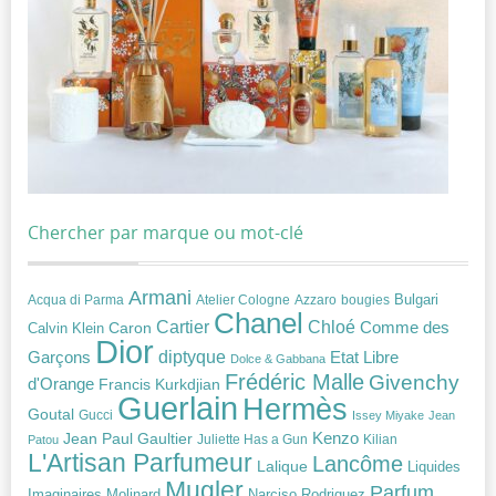
Chercher par marque ou mot-clé
Armani
Acqua di Parma
Atelier Cologne
bougies
Bulgari
Azzaro
Chanel
Chloé
Cartier
Caron
Comme des
Calvin Klein
Dior
diptyque
Garçons
Etat Libre
Dolce & Gabbana
Frédéric Malle
Givenchy
d'Orange
Francis Kurkdjian
Guerlain
Hermès
Goutal
Gucci
Issey Miyake
Jean
Jean Paul Gaultier
Kenzo
Juliette Has a Gun
Kilian
Patou
L'Artisan Parfumeur
Lancôme
Lalique
Liquides
Mugler
Parfum
Narciso Rodriguez
Imaginaires
Molinard