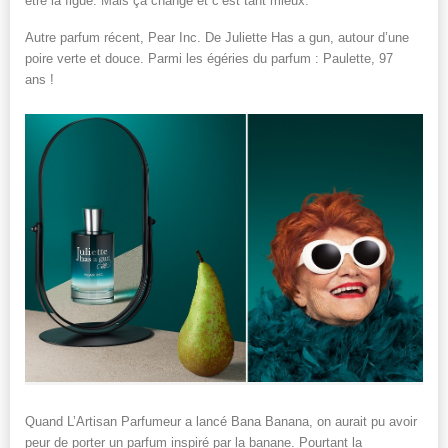
être la figue. Mais ça change et c’est tant mieux.
Autre parfum récent, Pear Inc. De Juliette Has a gun, autour d’une
poire verte et douce. Parmi les égéries du parfum : Paulette, 97
ans !
Quand L’Artisan Parfumeur a lancé Bana Banana, on aurait pu avoir
peur de porter un parfum inspiré par la banane. Pourtant la