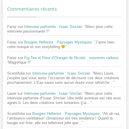
Commentaires récents
Faraz
sur
Interview parfumée : Isaac Sinclair
: “
Merci pour cette
interview passionnante !!
”
Faraz
sur
Bougies Hellenist : Paysages Mystiques
: “
J’aime bien
cette marque et son storytelling
”
Faraz
sur
Fig Tea et Fleur d’Oranger de Nicolaï : souvenirs radieux
:
“
Magnifique !!
”
Scentifolia
sur
Interview parfumée : Isaac Sinclair
: “
Merci Laure,
j’espère que vous aurez l’occasion de découvrir ces deux créations
prochainement. L’Eau saura sans aucun doute vous rafraîchir…
”
Laure
sur
Interview parfumée : Isaac Sinclair
: “
Merci pour cette
interview parfumée d’Isaac Sinclair. Ube belle aventure est née avec
agnès.b. Les deux créations sont tentantes (j’ai…
”
Scentifolia
sur
Bougies Hellenist : Paysages Mystiques
: “
Ah ah oui,
l’ambiance ventilateur/ climatiseur est très tendance ! Quand la
bougie est finie, elle est tellement jolie que…
”