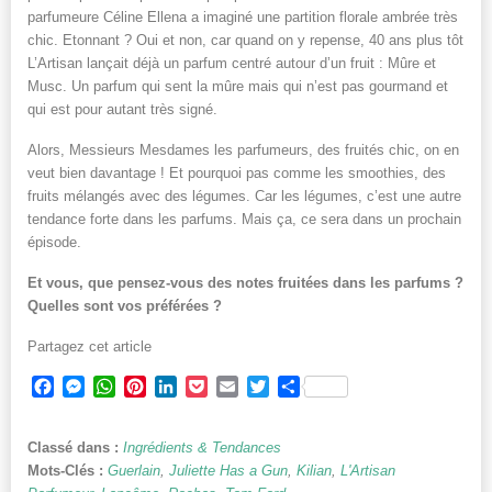
parfumeure Céline Ellena a imaginé une partition florale ambrée très
chic. Etonnant ? Oui et non, car quand on y repense, 40 ans plus tôt
L’Artisan lançait déjà un parfum centré autour d’un fruit : Mûre et
Musc. Un parfum qui sent la mûre mais qui n’est pas gourmand et
qui est pour autant très signé.
Alors, Messieurs Mesdames les parfumeurs, des fruités chic, on en
veut bien davantage ! Et pourquoi pas comme les smoothies, des
fruits mélangés avec des légumes. Car les légumes, c’est une autre
tendance forte dans les parfums. Mais ça, ce sera dans un prochain
épisode.
Et vous, que pensez-vous des notes fruitées dans les parfums ?
Quelles sont vos préférées ?
Partagez cet article
Facebook
Messenger
WhatsApp
Pinterest
LinkedIn
Pocket
Email
Twitter
Partager
Classé dans :
Ingrédients & Tendances
Mots-Clés :
Guerlain
,
Juliette Has a Gun
,
Kilian
,
L'Artisan