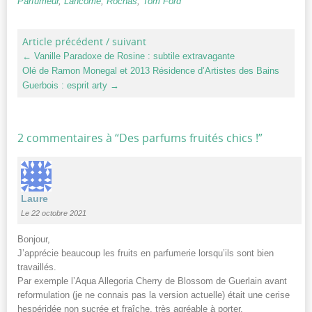
Parfumeur
,
Lancôme
,
Rochas
,
Tom Ford
Article précédent / suivant
←
Vanille Paradoxe de Rosine : subtile extravagante
Olé de Ramon Monegal et 2013 Résidence d’Artistes des Bains
Guerbois : esprit arty
→
2 commentaires à “
Des parfums fruités chics !
”
Laure
Le 22 octobre 2021
Bonjour,
J’apprécie beaucoup les fruits en parfumerie lorsqu’ils sont bien
travaillés.
Par exemple l’Aqua Allegoria Cherry de Blossom de Guerlain avant
reformulation (je ne connais pas la version actuelle) était une cerise
hespéridée non sucrée et fraîche, très agréable à porter.