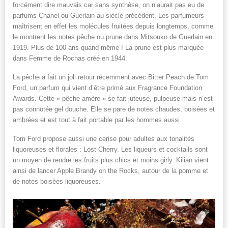
forcément dire mauvais car sans synthèse, on n’aurait pas eu de
parfums Chanel ou Guerlain au siècle précédent. Les parfumeurs
maîtrisent en effet les molécules fruitées depuis longtemps, comme
le montrent les notes pêche ou prune dans Mitsouko de Guerlain en
1919. Plus de 100 ans quand même ! La prune est plus marquée
dans Femme de Rochas créé en 1944.
La pêche a fait un joli retour récemment avec Bitter Peach de Tom
Ford, un parfum qui vient d’être primé aux Fragrance Foundation
Awards. Cette « pêche amère » se fait juteuse, pulpeuse mais n’est
pas connotée gel douche. Elle se pare de notes chaudes, boisées et
ambrées et est tout à fait portable par les hommes aussi.
Tom Ford propose aussi une cerise pour adultes aux tonalités
liquoreuses et florales : Lost Cherry. Les liqueurs et cocktails sont
un moyen de rendre les fruits plus chics et moins girly. Kilian vient
ainsi de lancer Apple Brandy on the Rocks, autour de la pomme et
de notes boisées liquoreuses.