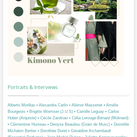
Portraits & Interviews
Alberto Morillas
• Alexandra Carlin
• Aliénor Massenet
• Amélie
Bourgeois
• Brigitte Wormser (J.U.S)
• Camille Leguay
• Carlos
Huber (Arquiste)
• Cécile Zarokian
• Célia Lerouge-Bénard (Molinard)
• Clémentine Humeau
• Denyse Beaulieu (Grain de Musc)
• Domitille
Michalon Bertier
• Dorothée Duret
• Géraldine Archambault