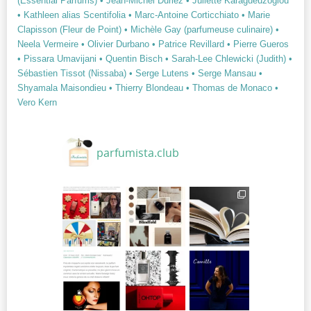
(Essential Parfums)
• Jean-Michel Duriez
• Juliette Karagueuzoglou
• Kathleen alias Scentifolia
• Marc-Antoine Corticchiato
• Marie
Clapisson (Fleur de Point)
• Michèle Gay (parfumeuse culinaire)
•
Neela Vermeire
• Olivier Durbano
• Patrice Revillard
• Pierre Gueros
• Pissara Umavijani
• Quentin Bisch
• Sarah-Lee Chlewicki (Judith)
•
Sébastien Tissot (Nissaba)
• Serge Lutens
• Serge Mansau
•
Shyamala Maisondieu
• Thierry Blondeau
• Thomas de Monaco
•
Vero Kern
parfumista.club