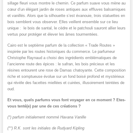
sillage fleuri vous montre le chemin. Ce parfum suave vous mène au
cœur d’un élégant jardin de roses antiques aux effluves balsamiques
et vanillés. Alors que la silhouette s’est évanouie, trois statuettes en
bois semblent vous observer. Elles veillent ensemble sur ce lieu
unique : le bois de santal, le cèdre et le patchouli sauront allier leurs
vertus pour protéger et élever les âmes tourmentées.
Cairo est le septième parfum de la collection « Trade Routes »
inspirée par les routes historiques du commerce. Le parfumeur
Christophe Raynaud a choisi des ingrédients emblématiques de
l’ancienne route des épices : le safran, les bois précieux et les
résines entourent une rose de Damas chatoyante. Cette composition
riche et somptueuse évolue sur un fond boisé profond et mystérieux
qui révèle des facettes miellées et cuirées, illusoirement teintées de
oud.
Et vous, quels parfums vous font voyager en ce moment ? Etes-
vous tenté(e) par une de ces créations ?
(*) parfum initialement nommé Havana Vanille
(**) R.K. sont les initiales de Rudyard Kipling