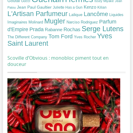
Goutal
Gucci
Issey Miyake
Jean
Jean Paul Gaultier
Kenzo
Juliette Has a Gun
Kilian
Patou
L'Artisan Parfumeur
Lancôme
Lalique
Liquides
Mugler
Parfum
Narciso Rodriguez
Imaginaires
Molinard
Serge Lutens
Prada
d'Empire
Rochas
Rabanne
Yves
Tom Ford
Yves Rocher
The Different Company
Saint Laurent
Scoville d’Obvious : monobloc piment tout en
douceur