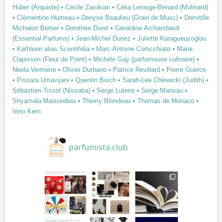
Huber (Arquiste)
• Cécile Zarokian
• Célia Lerouge-Bénard (Molinard)
• Clémentine Humeau
• Denyse Beaulieu (Grain de Musc)
• Domitille
Michalon Bertier
• Dorothée Duret
• Géraldine Archambault
(Essential Parfums)
• Jean-Michel Duriez
• Juliette Karagueuzoglou
• Kathleen alias Scentifolia
• Marc-Antoine Corticchiato
• Marie
Clapisson (Fleur de Point)
• Michèle Gay (parfumeuse culinaire)
•
Neela Vermeire
• Olivier Durbano
• Patrice Revillard
• Pierre Gueros
• Pissara Umavijani
• Quentin Bisch
• Sarah-Lee Chlewicki (Judith)
•
Sébastien Tissot (Nissaba)
• Serge Lutens
• Serge Mansau
•
Shyamala Maisondieu
• Thierry Blondeau
• Thomas de Monaco
•
Vero Kern
parfumista.club