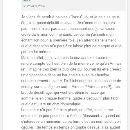
Le 26 avril 2020
Je viens de sentir à nouveau Jazz Club, et je ne suis peut-
être plus aussi définitif qu’avant. Je n’accroche toujours
pas, mais il n’est pas aussi repoussant que je l’ai laissé
croire dans mon commentaire. Le jour où j’ai senti mon
échantillon pour la première fois, j’en attendais tellement
que la déception m’a peut-être laissé plus de marque que le
parfum lui-même.
Mais en effet, je n’avais pas le nez assez fin pour me
rendre compte qu’il est bien de la même veine qu’un Armani
(et j’imagine très bien la publicité qui pourrait lui être créée :
un chippendale dans un bar anglais avec la chemise
outrageusement ouverte, l’œil lubrique, qui s’éclabousse de
whisky sur un siège en cuir… Aimera ? Aimera pas ?), très
brut de décoffrage, qui veut entretenir le fauve qui
sommeille en chaque homme, quitte à découvrir plus tard
que c’est juste un chat domestique…
Le curseur n’a pas été bien placé, en effet, mais je me
demande un peu pourquoi. « Aliénor Massenet », quand on
s’intéresse un minimum au parfum, c’est un nom qu’on voit
circuler ; de temps en temps on tombe dessus. Pas autant