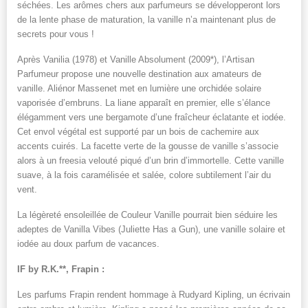
séchées. Les arômes chers aux parfumeurs se développeront lors
de la lente phase de maturation, la vanille n’a maintenant plus de
secrets pour vous !
Après Vanilia (1978) et Vanille Absolument (2009*), l’Artisan
Parfumeur propose une nouvelle destination aux amateurs de
vanille. Aliénor Massenet met en lumière une orchidée solaire
vaporisée d’embruns. La liane apparaît en premier, elle s’élance
élégamment vers une bergamote d’une fraîcheur éclatante et iodée.
Cet envol végétal est supporté par un bois de cachemire aux
accents cuirés. La facette verte de la gousse de vanille s’associe
alors à un freesia velouté piqué d’un brin d’immortelle. Cette vanille
suave, à la fois caramélisée et salée, colore subtilement l’air du
vent.
La légèreté ensoleillée de Couleur Vanille pourrait bien séduire les
adeptes de Vanilla Vibes (Juliette Has a Gun), une vanille solaire et
iodée au doux parfum de vacances.
IF by R.K.**, Frapin :
Les parfums Frapin rendent hommage à Rudyard Kipling, un écrivain