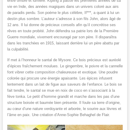
entre ombre et lumière. Kipling a passé les premières années de sa
vie en Inde, des années magiques dans un univers coloré aux airs
de paradis perdu. Son poème le plus célèbre, If***, a quant à lui un
destin plus sombre. L’auteur s’adresse à son fils John, alors âgé de
12 ans. Il lui donne de précieux conseils afin qu’il concrétise ses
rêves en toute probité. John défendra sa patrie lors de la Première
Guerre mondiale, vivement encouragé par son père. Il disparaîtra
dans les tranchées en 1915, laissant derrière lui un père abattu par
la culpabilité.
If met à l’honneur le santal de Mysore. Ce bois précieux est auréolé
d’épices fraîchement moulues. Le gingembre, le poivre et la cannelle
font vibrer cette composition chaleureuse et exotique. Une poudre
colorée qui procure une énergie apaisante. Les épices infusent
lentement dans un lait de figue aux saveurs de l’enfance. Le bois se
fait tendre, le santal se mue en noix de coco en s’associant à la
fève tonka. Le petit d’homme grandit et marche dans les pas d’une
structure boisée et baumée bien présente. Il foule sa terre d’origine,
au cœur d’une nature verdoyante et arborée, le sourire aux lèvres et
l’âme en paix. Une création d’Anne-Sophie Behaghel de Flair.