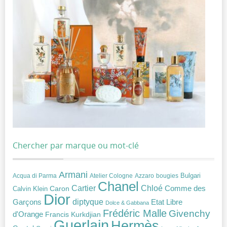
Chercher par marque ou mot-clé
Armani
Acqua di Parma
Atelier Cologne
bougies
Bulgari
Azzaro
Chanel
Chloé
Cartier
Caron
Comme des
Calvin Klein
Dior
diptyque
Garçons
Etat Libre
Dolce & Gabbana
Frédéric Malle
Givenchy
d'Orange
Francis Kurkdjian
Guerlain
Hermès