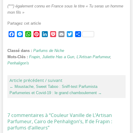
(***) également connu en France sous le titre « Tu seras un homme
mon fils »
Partagez cet article
Facebook
Messenger
WhatsApp
Pinterest
LinkedIn
Pocket
Email
Twitter
Partager
Classé dans :
Parfums de Niche
Mots-Clés :
Frapin
,
Juliette Has a Gun
,
L'Artisan Parfumeur
,
Penhaligon's
Article précédent / suivant
←
Moustache, Sweet Taboo : Sniff-test Parfumista
Parfumeries et Covid-19 : le grand chamboulement
→
7 commentaires à “
Couleur Vanille de L’Artisan
Parfumeur, Cairo de Penhaligon’s, If de Frapin :
parfums d’ailleurs
”