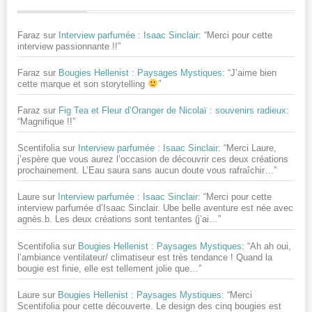
Faraz
sur
Interview parfumée : Isaac Sinclair
: “
Merci pour cette
interview passionnante !!
”
Faraz
sur
Bougies Hellenist : Paysages Mystiques
: “
J’aime bien
cette marque et son storytelling
”
Faraz
sur
Fig Tea et Fleur d’Oranger de Nicolaï : souvenirs radieux
:
“
Magnifique !!
”
Scentifolia
sur
Interview parfumée : Isaac Sinclair
: “
Merci Laure,
j’espère que vous aurez l’occasion de découvrir ces deux créations
prochainement. L’Eau saura sans aucun doute vous rafraîchir…
”
Laure
sur
Interview parfumée : Isaac Sinclair
: “
Merci pour cette
interview parfumée d’Isaac Sinclair. Ube belle aventure est née avec
agnès.b. Les deux créations sont tentantes (j’ai…
”
Scentifolia
sur
Bougies Hellenist : Paysages Mystiques
: “
Ah ah oui,
l’ambiance ventilateur/ climatiseur est très tendance ! Quand la
bougie est finie, elle est tellement jolie que…
”
Laure
sur
Bougies Hellenist : Paysages Mystiques
: “
Merci
Scentifolia pour cette découverte. Le design des cinq bougies est