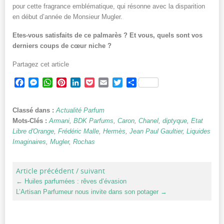
pour cette fragrance emblématique, qui résonne avec la disparition
en début d’année de Monsieur Mugler.
Etes-vous satisfaits de ce palmarès ? Et vous, quels sont vos
derniers coups de cœur niche ?
Partagez cet article
Facebook
Messenger
WhatsApp
Pinterest
LinkedIn
Pocket
Email
Twitter
Partager
Classé dans :
Actualité Parfum
Mots-Clés :
Armani
,
BDK Parfums
,
Caron
,
Chanel
,
diptyque
,
Etat
Libre d'Orange
,
Frédéric Malle
,
Hermès
,
Jean Paul Gaultier
,
Liquides
Imaginaires
,
Mugler
,
Rochas
Article précédent / suivant
←
Huiles parfumées : rêves d’évasion
L’Artisan Parfumeur nous invite dans son potager
→