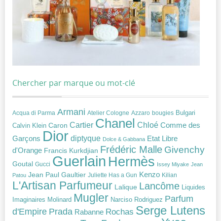
Chercher par marque ou mot-clé
Armani
Acqua di Parma
Atelier Cologne
bougies
Bulgari
Azzaro
Chanel
Chloé
Cartier
Caron
Comme des
Calvin Klein
Dior
diptyque
Garçons
Etat Libre
Dolce & Gabbana
Frédéric Malle
Givenchy
d'Orange
Francis Kurkdjian
Guerlain
Hermès
Goutal
Gucci
Issey Miyake
Jean
Jean Paul Gaultier
Kenzo
Juliette Has a Gun
Kilian
Patou
L'Artisan Parfumeur
Lancôme
Lalique
Liquides
Mugler
Parfum
Narciso Rodriguez
Imaginaires
Molinard
Serge Lutens
Prada
d'Empire
Rochas
Rabanne