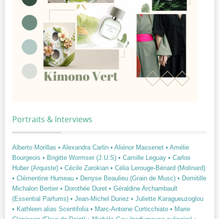
Portraits & Interviews
Alberto Morillas
• Alexandra Carlin
• Aliénor Massenet
• Amélie
Bourgeois
• Brigitte Wormser (J.U.S)
• Camille Leguay
• Carlos
Huber (Arquiste)
• Cécile Zarokian
• Célia Lerouge-Bénard (Molinard)
• Clémentine Humeau
• Denyse Beaulieu (Grain de Musc)
• Domitille
Michalon Bertier
• Dorothée Duret
• Géraldine Archambault
(Essential Parfums)
• Jean-Michel Duriez
• Juliette Karagueuzoglou
• Kathleen alias Scentifolia
• Marc-Antoine Corticchiato
• Marie