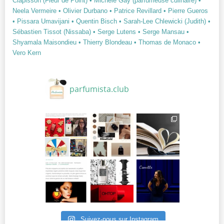
Clapisson (Fleur de Point)
• Michèle Gay (parfumeuse culinaire)
•
Neela Vermeire
• Olivier Durbano
• Patrice Revillard
• Pierre Gueros
• Pissara Umavijani
• Quentin Bisch
• Sarah-Lee Chlewicki (Judith)
•
Sébastien Tissot (Nissaba)
• Serge Lutens
• Serge Mansau
•
Shyamala Maisondieu
• Thierry Blondeau
• Thomas de Monaco
•
Vero Kern
parfumista.club
Suivez-nous sur Instagram