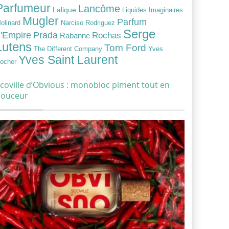
Parfumeur
Lancôme
Lalique
Liquides Imaginaires
Mugler
Parfum
Narciso Rodriguez
olinard
Serge
Prada
'Empire
Rochas
Rabanne
Lutens
Tom Ford
Yves
The Different Company
Yves Saint Laurent
ocher
coville d’Obvious : monobloc piment tout en
douceur