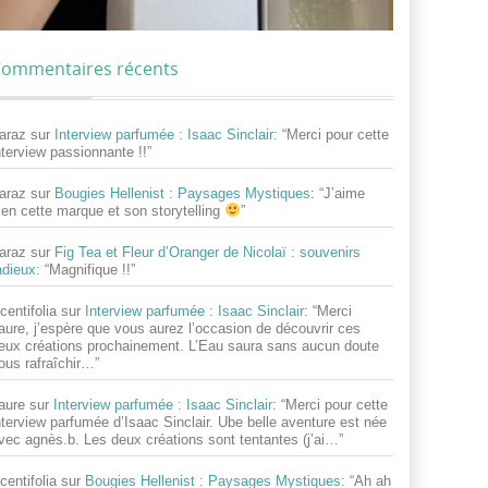
ommentaires récents
araz
sur
Interview parfumée : Isaac Sinclair
: “
Merci pour cette
nterview passionnante !!
”
araz
sur
Bougies Hellenist : Paysages Mystiques
: “
J’aime
ien cette marque et son storytelling
”
araz
sur
Fig Tea et Fleur d’Oranger de Nicolaï : souvenirs
adieux
: “
Magnifique !!
”
centifolia
sur
Interview parfumée : Isaac Sinclair
: “
Merci
aure, j’espère que vous aurez l’occasion de découvrir ces
eux créations prochainement. L’Eau saura sans aucun doute
ous rafraîchir…
”
aure
sur
Interview parfumée : Isaac Sinclair
: “
Merci pour cette
nterview parfumée d’Isaac Sinclair. Ube belle aventure est née
vec agnès.b. Les deux créations sont tentantes (j’ai…
”
centifolia
sur
Bougies Hellenist : Paysages Mystiques
: “
Ah ah