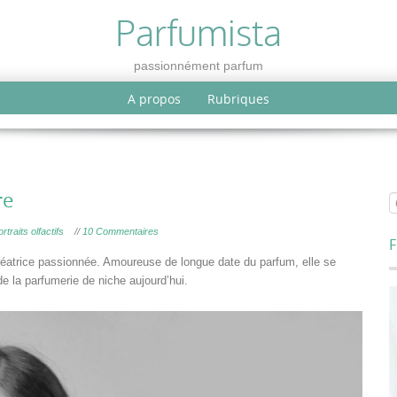
Parfumista
passionnément parfum
A propos
Rubriques
re
traits olfactifs
//
10 Commentaires
F
éatrice passionnée. Amoureuse de longue date du parfum, elle se
de la parfumerie de niche aujourd’hui.