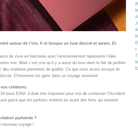
(
M
A
J
A
M
D
ntré autour de l’iris. Il m’évoque un luxe discret et serein. Et
•
T
chance de vivre en harmonie avec l’environnement représente l’idée
M
on moi. Mais c’est vrai qu’il y a aussi du luxe dans le fait de profiter
K
ec des matières premières de qualité. Ce que nous avons essayé de
e discret. D’emmener les gens dans un voyage sensoriel.
 vos créations.
 tours Eiffel. Il était très important pour moi de connecter l’Occident
ssi parce que les parfums mettent en avant des liens qui existent
création parfumée ?
un nouveau voyage !