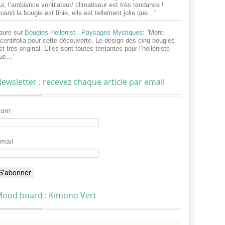
ui, l’ambiance ventilateur/ climatiseur est très tendance !
uand la bougie est finie, elle est tellement jolie que…
”
aure
sur
Bougies Hellenist : Paysages Mystiques
: “
Merci
centifolia pour cette découverte. Le design des cinq bougies
st très original. Elles sont toutes tentantes pour l’helléniste
ue…
”
ewsletter : recevez chaque article par email
Nom
mail
ood board : Kimono Vert