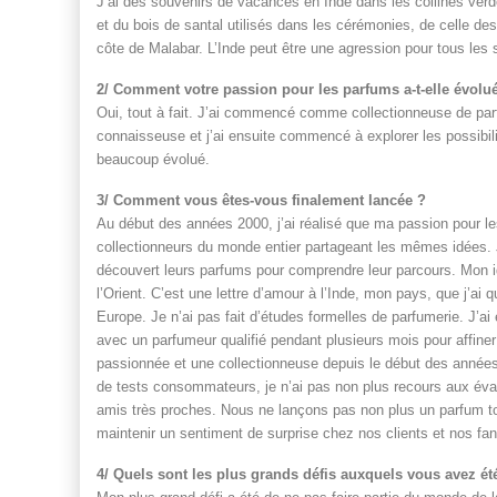
J’ai des souvenirs de vacances en Inde dans les collines verd
et du bois de santal utilisés dans les cérémonies, de celle des 
côte de Malabar. L’Inde peut être une agression pour tous les
2/ Comment votre passion pour les parfums a-t-elle évolué
Oui, tout à fait. J’ai commencé comme collectionneuse de pa
connaisseuse et j’ai ensuite commencé à explorer les possibi
beaucoup évolué.
3/ Comment vous êtes-vous finalement lancée ?
Au début des années 2000, j’ai réalisé que ma passion pour les
collectionneurs du monde entier partageant les mêmes idées. J
découvert leurs parfums pour comprendre leur parcours. Mon id
l’Orient. C’est une lettre d’amour à l’Inde, mon pays, que j’ai
Europe. Je n’ai pas fait d’études formelles de parfumerie. J’ai é
avec un parfumeur qualifié pendant plusieurs mois pour affiner
passionnée et une collectionneuse depuis le début des années
de tests consommateurs, je n’ai pas non plus recours aux év
amis très proches. Nous ne lançons pas non plus un parfum t
maintenir un sentiment de surprise chez nos clients et nos fan
4/ Quels sont les plus grands défis auxquels vous avez ét