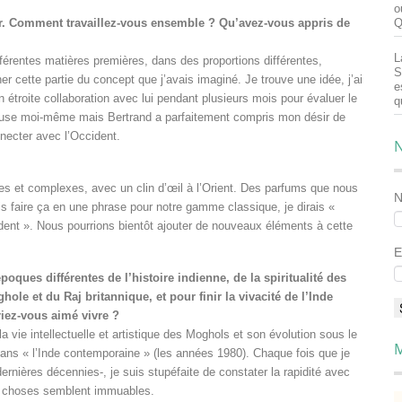
o
r. Comment travaillez-vous ensemble ? Qu’avez-vous appris de
Q
L
rentes matières premières, dans des proportions différentes,
S
er cette partie du concept que j’avais imaginé. Je trouve une idée, j’ai
e
n étroite collaboration avec lui pendant plusieurs mois pour évaluer le
q
meuse moi-même mais Bertrand a parfaitement compris mon désir de
nnecter avec l’Occident.
N
hes et complexes, avec un clin d’œil à l’Orient. Des parfums que nous
s faire ça en une phrase pour notre gamme classique, je dirais «
dent ». Nous pourrions bientôt ajouter de nouveaux éléments à cette
E
ques différentes de l’histoire indienne, de la spiritualité des
e et du Raj britannique, et pour finir la vivacité de l’Inde
iez-vous aimé vivre ?
a vie intellectuelle et artistique des Moghols et son évolution sous le
M
dans « l’Inde contemporaine » (les années 1980). Chaque fois que je
dernières décennies-, je suis stupéfaite de constater la rapidité avec
es choses semblent immuables.