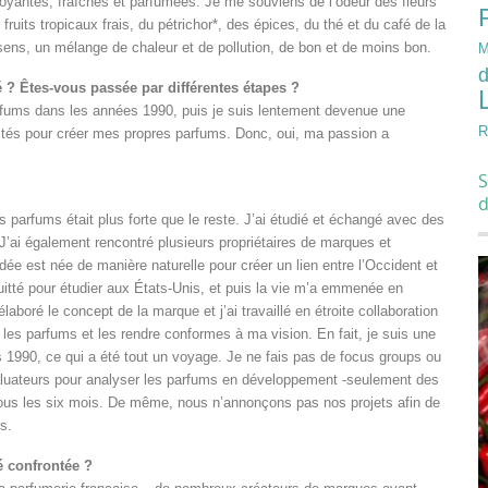
oyantes, fraîches et parfumées. Je me souviens de l’odeur des fleurs
fruits tropicaux frais, du pétrichor*, des épices, du thé et du café de la
 sens, un mélange de chaleur et de pollution, de bon et de moins bon.
M
d
 ? Êtes-vous passée par différentes étapes ?
rfums dans les années 1990, puis je suis lentement devenue une
R
lités pour créer mes propres parfums. Donc, oui, ma passion a
S
 parfums était plus forte que le reste. J’ai étudié et échangé avec des
’ai également rencontré plusieurs propriétaires de marques et
ée est née de manière naturelle pour créer un lien entre l’Occident et
 quitté pour étudier aux États-Unis, et puis la vie m’a emmenée en
laboré le concept de la marque et j’ai travaillé en étroite collaboration
 les parfums et les rendre conformes à ma vision. En fait, je suis une
 1990, ce qui a été tout un voyage. Je ne fais pas de focus groups ou
aluateurs pour analyser les parfums en développement -seulement des
ous les six mois. De même, nous n’annonçons pas nos projets afin de
s.
é confrontée ?