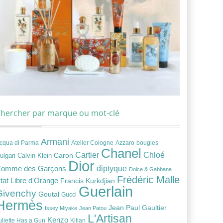
hercher par marque ou mot-clé
Armani
cqua di Parma
Atelier Cologne
bougies
Azzaro
Chanel
Chloé
Cartier
Caron
ulgari
Calvin Klein
Dior
diptyque
omme des Garçons
Dolce & Gabbana
Frédéric Malle
tat Libre d'Orange
Francis Kurkdjian
Guerlain
Givenchy
Goutal
Gucci
Hermès
Jean Paul Gaultier
Issey Miyake
Jean Patou
L'Artisan
Kenzo
uliette Has a Gun
Kilian