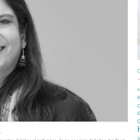
C
A
B
C
E
?
J