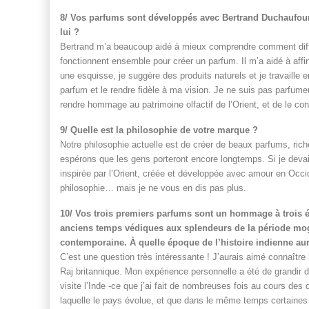
8/ Vos parfums sont développés avec Bertrand Duchaufou
lui ?
Bertrand m’a beaucoup aidé à mieux comprendre comment diffé
fonctionnent ensemble pour créer un parfum. Il m’a aidé à affin
une esquisse, je suggère des produits naturels et je travaille e
parfum et le rendre fidèle à ma vision. Je ne suis pas parfu
rendre hommage au patrimoine olfactif de l’Orient, et de le co
9/ Quelle est la philosophie de votre marque ?
Notre philosophie actuelle est de créer de beaux parfums, ric
espérons que les gens porteront encore longtemps. Si je devai
inspirée par l’Orient, créée et développée avec amour en Occi
philosophie… mais je ne vous en dis pas plus.
10/ Vos trois premiers parfums sont un hommage à trois épo
anciens temps védiques aux splendeurs de la période moghol
contemporaine. À quelle époque de l’histoire indienne aur
C’est une question très intéressante ! J’aurais aimé connaître l
Raj britannique. Mon expérience personnelle a été de grandir 
visite l’Inde -ce que j’ai fait de nombreuses fois au cours des 
laquelle le pays évolue, et que dans le même temps certain