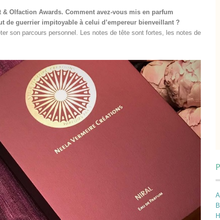
rt & Olfaction Awards. Comment avez-vous mis en parfum
ut de guerrier impitoyable à celui d’empereur bienveillant ?
ter son parcours personnel. Les notes de tête sont fortes, les notes de
P
A
B
H