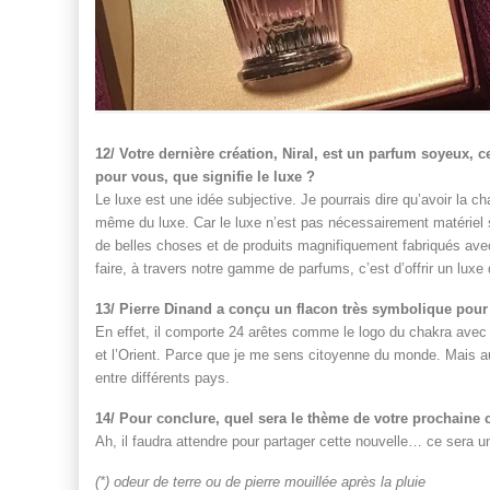
12/ Votre dernière création, Niral, est un parfum soyeux, ce
pour vous, que signifie le luxe ?
Le luxe est une idée subjective. Je pourrais dire qu’avoir la 
même du luxe. Car le luxe n’est pas nécessairement matériel sel
de belles choses et de produits magnifiquement fabriqués av
faire, à travers notre gamme de parfums, c’est d’offrir un lux
13/ Pierre Dinand a conçu un flacon très symbolique pour
En effet, il comporte 24 arêtes comme le logo du chakra avec 24
et l’Orient. Parce que je me sens citoyenne du monde. Mais au
entre différents pays.
14/ Pour conclure, quel sera le thème de votre prochaine 
Ah, il faudra attendre pour partager cette nouvelle… ce sera 
(*) odeur de terre ou de pierre mouillée après la pluie