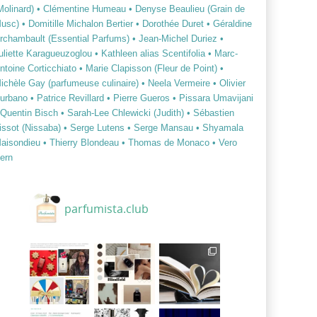
Molinard)
• Clémentine Humeau
• Denyse Beaulieu (Grain de
usc)
• Domitille Michalon Bertier
• Dorothée Duret
• Géraldine
rchambault (Essential Parfums)
• Jean-Michel Duriez
•
uliette Karagueuzoglou
• Kathleen alias Scentifolia
• Marc-
ntoine Corticchiato
• Marie Clapisson (Fleur de Point)
•
ichèle Gay (parfumeuse culinaire)
• Neela Vermeire
• Olivier
urbano
• Patrice Revillard
• Pierre Gueros
• Pissara Umavijani
 Quentin Bisch
• Sarah-Lee Chlewicki (Judith)
• Sébastien
issot (Nissaba)
• Serge Lutens
• Serge Mansau
• Shyamala
aisondieu
• Thierry Blondeau
• Thomas de Monaco
• Vero
ern
parfumista.club