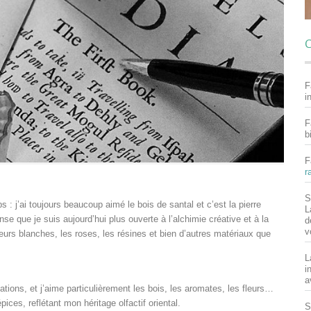
C
F
i
F
b
F
r
S
: j’ai toujours beaucoup aimé le bois de santal et c’est la pierre
L
se que je suis aujourd’hui plus ouverte à l’alchimie créative et à la
d
v
urs blanches, les roses, les résines et bien d’autres matériaux que
L
i
a
tions, et j’aime particulièrement les bois, les aromates, les fleurs…
ices, reflétant mon héritage olfactif oriental.
S