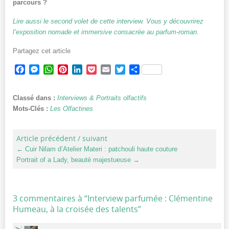
parcours ?
Lire aussi le second volet de cette interview. Vous y découvrirez
l’exposition nomade et immersive consacrée au parfum-roman.
Partagez cet article
Facebook
Messenger
WhatsApp
Pinterest
LinkedIn
Pocket
Email
Twitter
Partager
Classé dans :
Interviews & Portraits olfactifs
Mots-Clés :
Les Olfactines
Article précédent / suivant
←
Cuir Nilam d’Atelier Materi : patchouli haute couture
Portrait of a Lady, beauté majestueuse
→
3 commentaires à “
Interview parfumée : Clémentine
Humeau, à la croisée des talents
”