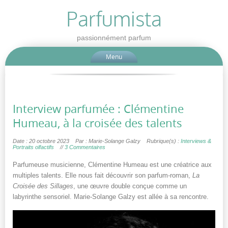
Parfumista
passionnément parfum
Menu
Interview parfumée : Clémentine
Humeau, à la croisée des talents
Date : 20 octobre 2023
Par : Marie-Solange Galzy
Rubrique(s) :
Interviews &
Portraits olfactifs
//
3 Commentaires
Parfumeuse musicienne, Clémentine Humeau est une créatrice aux
multiples talents. Elle nous fait découvrir son parfum-roman,
La
Croisée des Sillages
, une œuvre double conçue comme un
labyrinthe sensoriel. Marie-Solange Galzy est allée à sa rencontre.