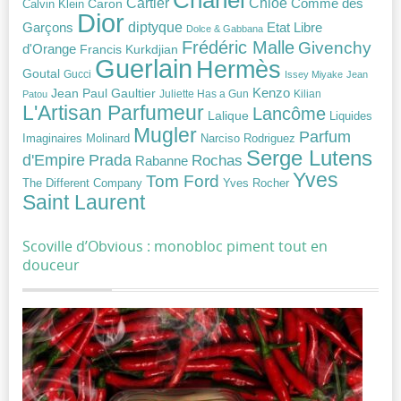
Chanel
Chloé
Cartier
Caron
Comme des
Calvin Klein
Dior
diptyque
Garçons
Etat Libre
Dolce & Gabbana
Frédéric Malle
Givenchy
d'Orange
Francis Kurkdjian
Guerlain
Hermès
Goutal
Gucci
Issey Miyake
Jean
Jean Paul Gaultier
Kenzo
Juliette Has a Gun
Kilian
Patou
L'Artisan Parfumeur
Lancôme
Lalique
Liquides
Mugler
Parfum
Narciso Rodriguez
Imaginaires
Molinard
Serge Lutens
Prada
d'Empire
Rochas
Rabanne
Yves
Tom Ford
Yves Rocher
The Different Company
Saint Laurent
Scoville d’Obvious : monobloc piment tout en
douceur