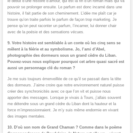
le début d’une histoire d’amour, qui est la fin d’un roman mais qui va
pouvoir se prolonger ensuite. Le parfum est donc incarné dans une
histoire, il fait partie de son cheminement. L’idée me plaît car je
trouve qu’on traite parfois le parfum de façon trop marketing. Je
pense qu’on peut raconter un parfum, l’incarner, lui donner chair
avec de la poésie et des sensations vécues.
9. Votre histoire est semblable à un conte où les cinq sens se
mêlent à la féérie et au symbolisme. Jo, l’ami d’Abel,
photographie des dormeurs sous un grand cèdre du Liban.
Pouvez-vous nous expliquer pourquoi cet arbre quasi sacré est
aussi un personnage clé du roman ?
Je me suis toujours émerveillée de ce qu’il se passait dans la tête
des dormeurs. J’aime croire que notre environnement naturel puisse
créer des synchronicités avec ce que l’on vit et puisse nous
apporter des messages. Lorsque je vivais à Tours, j’allais souvent
me détendre sous un grand cèdre du Liban dont la hauteur et la
force m’impressionnaient. Je m’y suis même endormie en vivant
des images mentales.
10.
D’où son nom de Grand Chaman ?
Comme dans le poème