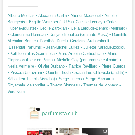
Alberto Morillas
• Alexandra Carlin
• Aliénor Massenet
• Amélie
Bourgeois
• Brigitte Wormser (J.U.S)
• Camille Leguay
• Carlos
Huber (Arquiste)
• Cécile Zarokian
• Célia Lerouge-Bénard (Molinard)
• Clémentine Humeau
• Denyse Beaulieu (Grain de Musc)
• Domitille
Michalon Bertier
• Dorothée Duret
• Géraldine Archambault
(Essential Parfums)
• Jean-Michel Duriez
• Juliette Karagueuzoglou
• Kathleen alias Scentifolia
• Marc-Antoine Corticchiato
• Marie
Clapisson (Fleur de Point)
• Michèle Gay (parfumeuse culinaire)
•
Neela Vermeire
• Olivier Durbano
• Patrice Revillard
• Pierre Gueros
• Pissara Umavijani
• Quentin Bisch
• Sarah-Lee Chlewicki (Judith)
•
Sébastien Tissot (Nissaba)
• Serge Lutens
• Serge Mansau
•
Shyamala Maisondieu
• Thierry Blondeau
• Thomas de Monaco
•
Vero Kern
parfumista.club