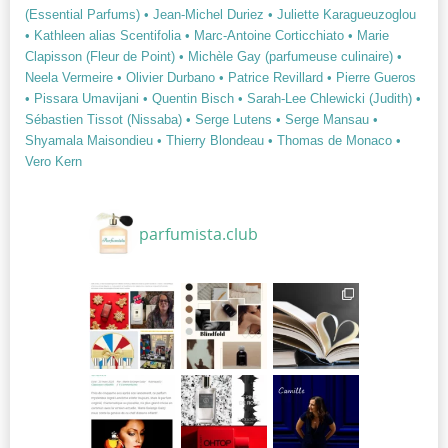
(Essential Parfums)
• Jean-Michel Duriez
• Juliette Karagueuzoglou
• Kathleen alias Scentifolia
• Marc-Antoine Corticchiato
• Marie
Clapisson (Fleur de Point)
• Michèle Gay (parfumeuse culinaire)
•
Neela Vermeire
• Olivier Durbano
• Patrice Revillard
• Pierre Gueros
• Pissara Umavijani
• Quentin Bisch
• Sarah-Lee Chlewicki (Judith)
•
Sébastien Tissot (Nissaba)
• Serge Lutens
• Serge Mansau
•
Shyamala Maisondieu
• Thierry Blondeau
• Thomas de Monaco
•
Vero Kern
parfumista.club