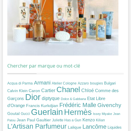
Chercher par marque ou mot-clé
Armani
Acqua di Parma
Atelier Cologne
bougies
Bulgari
Azzaro
Chanel
Chloé
Cartier
Caron
Comme des
Calvin Klein
Dior
diptyque
Garçons
Etat Libre
Dolce & Gabbana
Frédéric Malle
Givenchy
d'Orange
Francis Kurkdjian
Guerlain
Hermès
Goutal
Gucci
Issey Miyake
Jean
Jean Paul Gaultier
Kenzo
Juliette Has a Gun
Kilian
Patou
L'Artisan Parfumeur
Lancôme
Lalique
Liquides