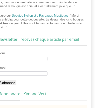
ui, l’ambiance ventilateur/ climatiseur est très tendance !
uand la bougie est finie, elle est tellement jolie que…
”
aure
sur
Bougies Hellenist : Paysages Mystiques
: “
Merci
centifolia pour cette découverte. Le design des cinq bougies
st très original. Elles sont toutes tentantes pour l’helléniste
ue…
”
ewsletter : recevez chaque article par email
Nom
mail
ood board : Kimono Vert