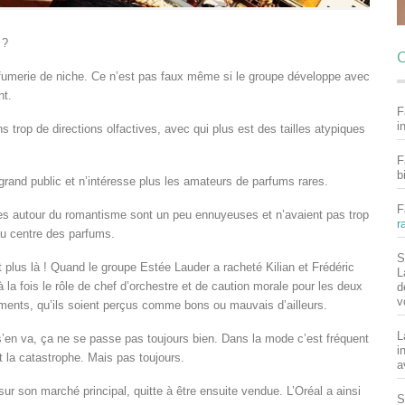
 ?
C
arfumerie de niche. Ce n’est pas faux même si le groupe développe avec
nt.
F
i
 trop de directions olfactives, avec qui plus est des tailles atypiques
F
b
grand public et n’intéresse plus les amateurs de parfums rares.
F
ées autour du romantisme sont un peu ennuyeuses et n’avaient pas trop
r
 au centre des parfums.
S
t plus là ! Quand le groupe Estée Lauder a racheté Kilian et Frédéric
L
 à la fois le rôle de chef d’orchestre et de caution morale pour les deux
d
v
ements, qu’ils soient perçus comme bons ou mauvais d’ailleurs.
L
’en va, ça ne se passe pas toujours bien. Dans la mode c’est fréquent
i
st la catastrophe. Mais pas toujours.
a
sur son marché principal, quitte à être ensuite vendue. L’Oréal a ainsi
S