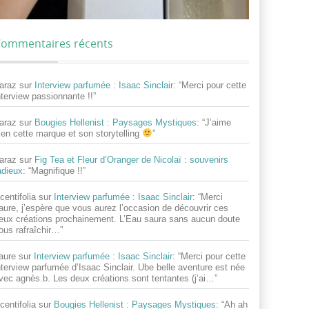
ommentaires récents
araz
sur
Interview parfumée : Isaac Sinclair
: “
Merci pour cette
nterview passionnante !!
”
araz
sur
Bougies Hellenist : Paysages Mystiques
: “
J’aime
ien cette marque et son storytelling
”
araz
sur
Fig Tea et Fleur d’Oranger de Nicolaï : souvenirs
adieux
: “
Magnifique !!
”
centifolia
sur
Interview parfumée : Isaac Sinclair
: “
Merci
aure, j’espère que vous aurez l’occasion de découvrir ces
eux créations prochainement. L’Eau saura sans aucun doute
ous rafraîchir…
”
aure
sur
Interview parfumée : Isaac Sinclair
: “
Merci pour cette
nterview parfumée d’Isaac Sinclair. Ube belle aventure est née
vec agnès.b. Les deux créations sont tentantes (j’ai…
”
centifolia
sur
Bougies Hellenist : Paysages Mystiques
: “
Ah ah