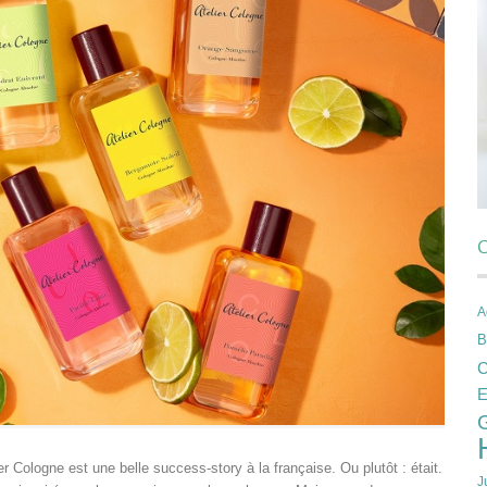
C
A
B
C
E
r Cologne est une belle success-story à la française. Ou plutôt : était.
J