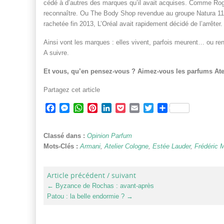
cédé à d’autres des marques qu’il avait acquises. Comme Roger &
reconnaître. Ou The Body Shop revendue au groupe Natura 11 
rachetée fin 2013, L’Oréal avait rapidement décidé de l’arrêter.
Ainsi vont les marques : elles vivent, parfois meurent… ou rena
A suivre.
Et vous, qu’en pensez-vous ? Aimez-vous les parfums Ate
Partagez cet article
Facebook
Messenger
WhatsApp
Pinterest
LinkedIn
Pocket
Email
Twitter
Partager
Classé dans :
Opinion Parfum
Mots-Clés :
Armani
,
Atelier Cologne
,
Estée Lauder
,
Frédéric M
Article précédent / suivant
←
Byzance de Rochas : avant-après
Patou : la belle endormie ?
→