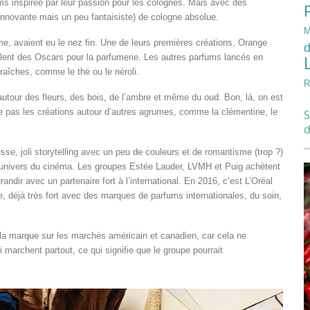
ms inspirée par leur passion pour les colognes. Mais avec des
innovante mais un peu fantaisiste) de cologne absolue.
M
e, avaient eu le nez fin. Une de leurs premières créations, Orange
d
lent des Oscars pour la parfumerie. Les autres parfums lancés en
aîches, comme le thé ou le néroli.
R
 autour des fleurs, des bois, de l’ambre et même du oud. Bon, là, on est
e pas les créations autour d’autres agrumes, comme la clémentine, le
S
sse, joli storytelling avec un peu de couleurs et de romantisme (trop ?)
’univers du cinéma. Les groupes Estée Lauder, LVMH et Puig achètent
ndir avec un partenaire fort à l’international. En 2016, c’est L’Oréal
e, déjà très fort avec des marques de parfums internationales, du soin,
 la marque sur les marchés américain et canadien, car cela ne
 marchent partout, ce qui signifie que le groupe pourrait