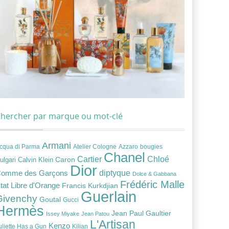
hercher par marque ou mot-clé
Armani
cqua di Parma
Atelier Cologne
bougies
Azzaro
Chanel
Chloé
Cartier
Caron
ulgari
Calvin Klein
Dior
diptyque
omme des Garçons
Dolce & Gabbana
Frédéric Malle
tat Libre d'Orange
Francis Kurkdjian
Guerlain
Givenchy
Goutal
Gucci
Hermès
Jean Paul Gaultier
Issey Miyake
Jean Patou
L'Artisan
Kenzo
uliette Has a Gun
Kilian