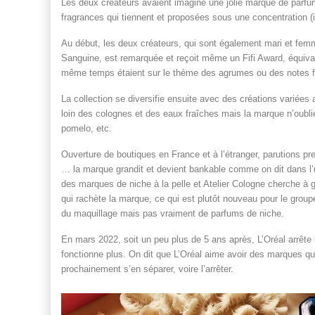
Les deux créateurs avaient imaginé une jolie marque de parfu
fragrances qui tiennent et proposées sous une concentration (
Au début, les deux créateurs, qui sont également mari et femm
Sanguine, est remarquée et reçoit même un Fifi Award, équiva
même temps étaient sur le thème des agrumes ou des notes fr
La collection se diversifie ensuite avec des créations variées
loin des colognes et des eaux fraîches mais la marque n’oubli
pomelo, etc.
Ouverture de boutiques en France et à l’étranger, parutions pre
… la marque grandit et devient bankable comme on dit dans l
des marques de niche à la pelle et Atelier Cologne cherche à gra
qui rachète la marque, ce qui est plutôt nouveau pour le group
du maquillage mais pas vraiment de parfums de niche.
En mars 2022, soit un peu plus de 5 ans après, L’Oréal arrête
fonctionne plus. On dit que L’Oréal aime avoir des marques qui
prochainement s’en séparer, voire l’arrêter.