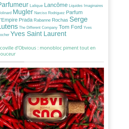
Parfumeur
Lancôme
Lalique
Liquides Imaginaires
Mugler
Parfum
Narciso Rodriguez
olinard
Serge
Prada
'Empire
Rochas
Rabanne
Lutens
Tom Ford
Yves
The Different Company
Yves Saint Laurent
ocher
coville d’Obvious : monobloc piment tout en
douceur