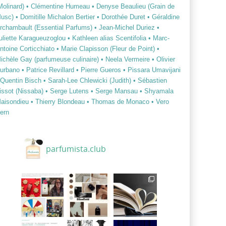
Molinard)
• Clémentine Humeau
• Denyse Beaulieu (Grain de
usc)
• Domitille Michalon Bertier
• Dorothée Duret
• Géraldine
rchambault (Essential Parfums)
• Jean-Michel Duriez
•
uliette Karagueuzoglou
• Kathleen alias Scentifolia
• Marc-
ntoine Corticchiato
• Marie Clapisson (Fleur de Point)
•
ichèle Gay (parfumeuse culinaire)
• Neela Vermeire
• Olivier
urbano
• Patrice Revillard
• Pierre Gueros
• Pissara Umavijani
 Quentin Bisch
• Sarah-Lee Chlewicki (Judith)
• Sébastien
issot (Nissaba)
• Serge Lutens
• Serge Mansau
• Shyamala
aisondieu
• Thierry Blondeau
• Thomas de Monaco
• Vero
ern
parfumista.club