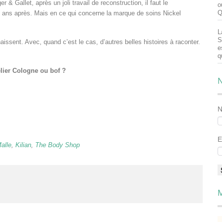
 Gallet, après un joli travail de reconstruction, il faut le
o
Q
ans après. Mais en ce qui concerne la marque de soins Nickel
L
S
issent. Avec, quand c’est le cas, d’autres belles histoires à raconter.
e
q
lier Cologne ou bof ?
N
E
alle
,
Kilian
,
The Body Shop
M