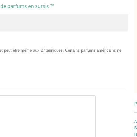
 de parfums en sursis ?
”
et peut être même aux Britanniques. Certains parfums américains ne
P
A
B
H