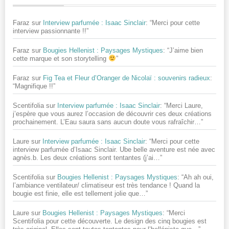
Faraz
sur
Interview parfumée : Isaac Sinclair
: “
Merci pour cette
interview passionnante !!
”
Faraz
sur
Bougies Hellenist : Paysages Mystiques
: “
J’aime bien
cette marque et son storytelling
”
Faraz
sur
Fig Tea et Fleur d’Oranger de Nicolaï : souvenirs radieux
:
“
Magnifique !!
”
Scentifolia
sur
Interview parfumée : Isaac Sinclair
: “
Merci Laure,
j’espère que vous aurez l’occasion de découvrir ces deux créations
prochainement. L’Eau saura sans aucun doute vous rafraîchir…
”
Laure
sur
Interview parfumée : Isaac Sinclair
: “
Merci pour cette
interview parfumée d’Isaac Sinclair. Ube belle aventure est née avec
agnès.b. Les deux créations sont tentantes (j’ai…
”
Scentifolia
sur
Bougies Hellenist : Paysages Mystiques
: “
Ah ah oui,
l’ambiance ventilateur/ climatiseur est très tendance ! Quand la
bougie est finie, elle est tellement jolie que…
”
Laure
sur
Bougies Hellenist : Paysages Mystiques
: “
Merci
Scentifolia pour cette découverte. Le design des cinq bougies est