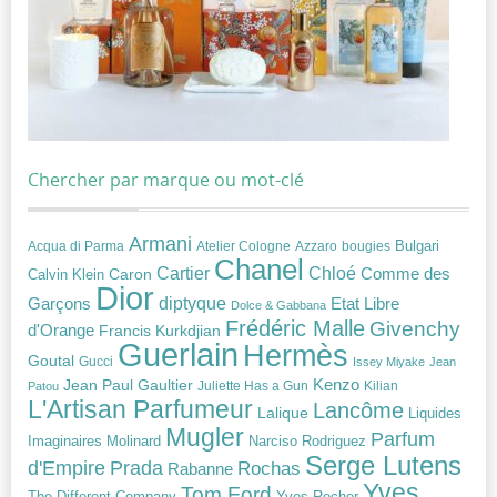
Chercher par marque ou mot-clé
Armani
Acqua di Parma
Atelier Cologne
bougies
Bulgari
Azzaro
Chanel
Chloé
Cartier
Caron
Comme des
Calvin Klein
Dior
diptyque
Garçons
Etat Libre
Dolce & Gabbana
Frédéric Malle
Givenchy
d'Orange
Francis Kurkdjian
Guerlain
Hermès
Goutal
Gucci
Issey Miyake
Jean
Jean Paul Gaultier
Kenzo
Juliette Has a Gun
Kilian
Patou
L'Artisan Parfumeur
Lancôme
Lalique
Liquides
Mugler
Parfum
Narciso Rodriguez
Imaginaires
Molinard
Serge Lutens
Prada
d'Empire
Rochas
Rabanne
Yves
Tom Ford
Yves Rocher