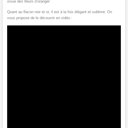
issue des fleurs d’oranger
Quant au flacon noir et or, il est à la fois élégant et sublime. On
vous propose de le découvrir en vidéo :