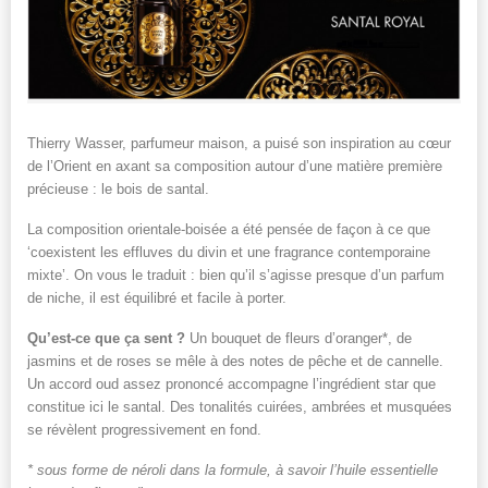
Thierry Wasser, parfumeur maison, a puisé son inspiration au cœur
de l’Orient en axant sa composition autour d’une matière première
précieuse : le bois de santal.
La composition orientale-boisée a été pensée de façon à ce que
‘coexistent les effluves du divin et une fragrance contemporaine
mixte’. On vous le traduit : bien qu’il s’agisse presque d’un parfum
de niche, il est équilibré et facile à porter.
Qu’est-ce que ça sent ?
Un bouquet de fleurs d’oranger*, de
jasmins et de roses se mêle à des notes de pêche et de cannelle.
Un accord oud assez prononcé accompagne l’ingrédient star que
constitue ici le santal. Des tonalités cuirées, ambrées et musquées
se révèlent progressivement en fond.
* sous forme de néroli dans la formule, à savoir l’huile essentielle