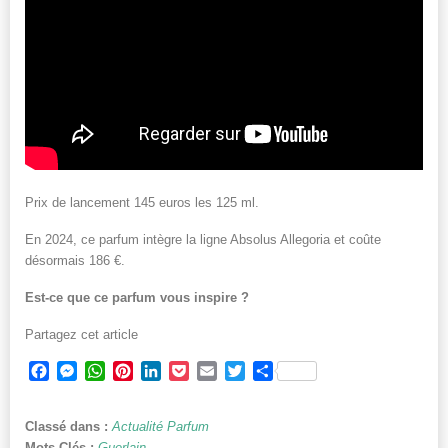
Prix de lancement 145 euros les 125 ml.
En 2024, ce parfum intègre la ligne Absolus Allegoria et coûte
désormais 186 €.
Est-ce que ce parfum vous inspire ?
Partagez cet article
Facebook
Messenger
WhatsApp
Pinterest
LinkedIn
Pocket
Email
Twitter
Partager
Classé dans :
Actualité Parfum
Mots-Clés :
Guerlain