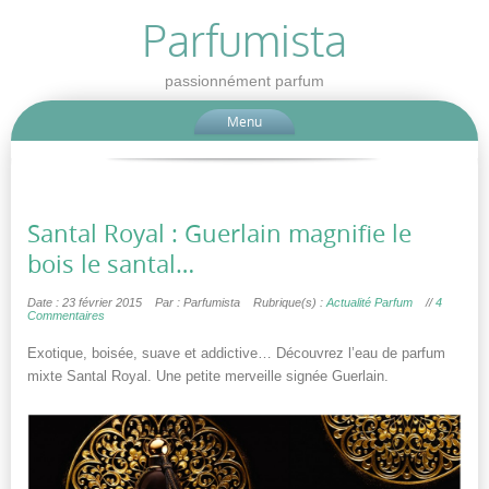
Parfumista
passionnément parfum
Menu
Santal Royal : Guerlain magnifie le
bois le santal…
Date : 23 février 2015
Par : Parfumista
Rubrique(s) :
Actualité Parfum
//
4
Commentaires
Exotique, boisée, suave et addictive… Découvrez l’eau de parfum
mixte Santal Royal. Une petite merveille signée Guerlain.