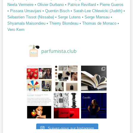
Neela Vermeire
• Olivier Durbano
• Patrice Revillard
• Pierre Gueros
• Pissara Umavijani
• Quentin Bisch
• Sarah-Lee Chlewicki (Judith)
•
Sébastien Tissot (Nissaba)
• Serge Lutens
• Serge Mansau
•
Shyamala Maisondieu
• Thierry Blondeau
• Thomas de Monaco
•
Vero Kern
parfumista.club
Suivez-nous sur Instagram