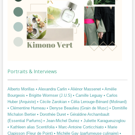
Portraits & Interviews
Alberto Morillas
• Alexandra Carlin
• Aliénor Massenet
• Amélie
Bourgeois
• Brigitte Wormser (J.U.S)
• Camille Leguay
• Carlos
Huber (Arquiste)
• Cécile Zarokian
• Célia Lerouge-Bénard (Molinard)
• Clémentine Humeau
• Denyse Beaulieu (Grain de Musc)
• Domitille
Michalon Bertier
• Dorothée Duret
• Géraldine Archambault
(Essential Parfums)
• Jean-Michel Duriez
• Juliette Karagueuzoglou
• Kathleen alias Scentifolia
• Marc-Antoine Corticchiato
• Marie
Clapisson (Fleur de Point)
• Michèle Gay (parfumeuse culinaire)
•