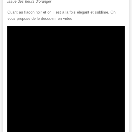
issue des fleurs d’oranger
Quant au flacon noir et or, il est à la fois élégant et sublime. On
vous propose de le découvrir en vidéo :