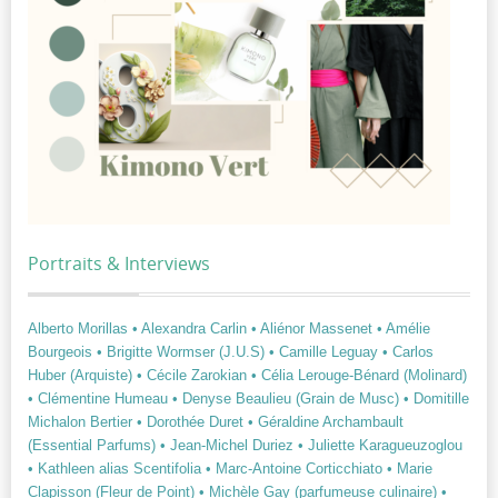
Portraits & Interviews
Alberto Morillas
• Alexandra Carlin
• Aliénor Massenet
• Amélie
Bourgeois
• Brigitte Wormser (J.U.S)
• Camille Leguay
• Carlos
Huber (Arquiste)
• Cécile Zarokian
• Célia Lerouge-Bénard (Molinard)
• Clémentine Humeau
• Denyse Beaulieu (Grain de Musc)
• Domitille
Michalon Bertier
• Dorothée Duret
• Géraldine Archambault
(Essential Parfums)
• Jean-Michel Duriez
• Juliette Karagueuzoglou
• Kathleen alias Scentifolia
• Marc-Antoine Corticchiato
• Marie
Clapisson (Fleur de Point)
• Michèle Gay (parfumeuse culinaire)
•