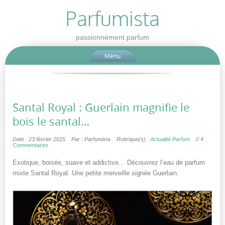
Parfumista
passionnément parfum
Menu
Santal Royal : Guerlain magnifie le
bois le santal…
Date : 23 février 2015
Par : Parfumista
Rubrique(s) :
Actualité Parfum
//
4
Commentaires
Exotique, boisée, suave et addictive… Découvrez l’eau de parfum
mixte Santal Royal. Une petite merveille signée Guerlain.