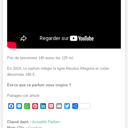
Prix de lancement 145 euros les 125 ml.
En 2024, ce parfum intègre la ligne Absolus Allegoria et coûte
désormais 186 €.
Est-ce que ce parfum vous inspire ?
Partagez cet article
Facebook
Messenger
WhatsApp
Pinterest
LinkedIn
Pocket
Email
Twitter
Partager
Classé dans :
Actualité Parfum
Mots-Clés :
Guerlain