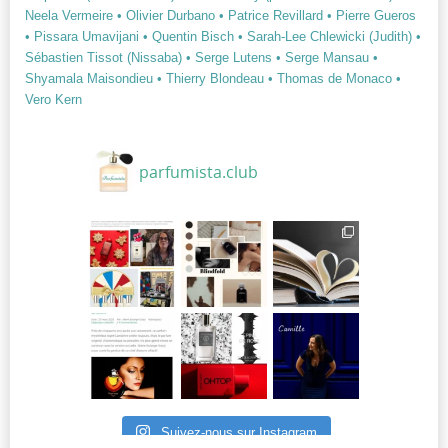
Neela Vermeire
• Olivier Durbano
• Patrice Revillard
• Pierre Gueros
• Pissara Umavijani
• Quentin Bisch
• Sarah-Lee Chlewicki (Judith)
•
Sébastien Tissot (Nissaba)
• Serge Lutens
• Serge Mansau
•
Shyamala Maisondieu
• Thierry Blondeau
• Thomas de Monaco
•
Vero Kern
parfumista.club
Suivez-nous sur Instagram