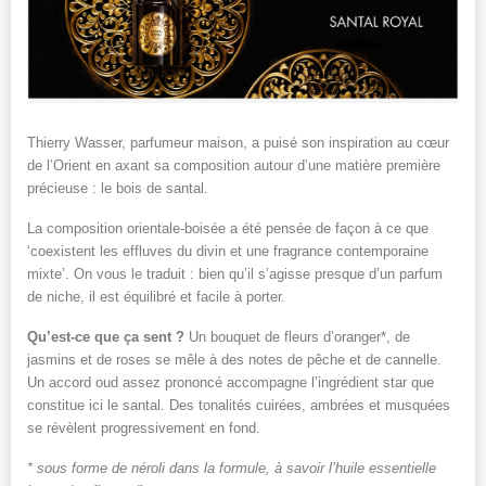
Thierry Wasser, parfumeur maison, a puisé son inspiration au cœur
de l’Orient en axant sa composition autour d’une matière première
précieuse : le bois de santal.
La composition orientale-boisée a été pensée de façon à ce que
‘coexistent les effluves du divin et une fragrance contemporaine
mixte’. On vous le traduit : bien qu’il s’agisse presque d’un parfum
de niche, il est équilibré et facile à porter.
Qu’est-ce que ça sent ?
Un bouquet de fleurs d’oranger*, de
jasmins et de roses se mêle à des notes de pêche et de cannelle.
Un accord oud assez prononcé accompagne l’ingrédient star que
constitue ici le santal. Des tonalités cuirées, ambrées et musquées
se révèlent progressivement en fond.
* sous forme de néroli dans la formule, à savoir l’huile essentielle