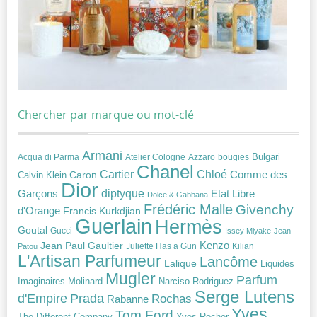
Chercher par marque ou mot-clé
Armani
Acqua di Parma
Atelier Cologne
bougies
Bulgari
Azzaro
Chanel
Chloé
Cartier
Caron
Comme des
Calvin Klein
Dior
diptyque
Garçons
Etat Libre
Dolce & Gabbana
Frédéric Malle
Givenchy
d'Orange
Francis Kurkdjian
Guerlain
Hermès
Goutal
Gucci
Issey Miyake
Jean
Jean Paul Gaultier
Kenzo
Juliette Has a Gun
Kilian
Patou
L'Artisan Parfumeur
Lancôme
Lalique
Liquides
Mugler
Parfum
Narciso Rodriguez
Imaginaires
Molinard
Serge Lutens
Prada
d'Empire
Rochas
Rabanne
Yves
Tom Ford
Yves Rocher