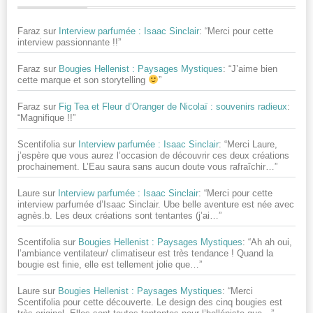
Faraz
sur
Interview parfumée : Isaac Sinclair
: “
Merci pour cette
interview passionnante !!
”
Faraz
sur
Bougies Hellenist : Paysages Mystiques
: “
J’aime bien
cette marque et son storytelling
”
Faraz
sur
Fig Tea et Fleur d’Oranger de Nicolaï : souvenirs radieux
:
“
Magnifique !!
”
Scentifolia
sur
Interview parfumée : Isaac Sinclair
: “
Merci Laure,
j’espère que vous aurez l’occasion de découvrir ces deux créations
prochainement. L’Eau saura sans aucun doute vous rafraîchir…
”
Laure
sur
Interview parfumée : Isaac Sinclair
: “
Merci pour cette
interview parfumée d’Isaac Sinclair. Ube belle aventure est née avec
agnès.b. Les deux créations sont tentantes (j’ai…
”
Scentifolia
sur
Bougies Hellenist : Paysages Mystiques
: “
Ah ah oui,
l’ambiance ventilateur/ climatiseur est très tendance ! Quand la
bougie est finie, elle est tellement jolie que…
”
Laure
sur
Bougies Hellenist : Paysages Mystiques
: “
Merci
Scentifolia pour cette découverte. Le design des cinq bougies est