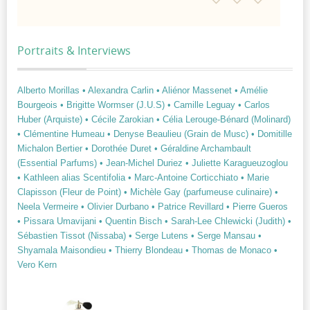
Portraits & Interviews
Alberto Morillas
• Alexandra Carlin
• Aliénor Massenet
• Amélie
Bourgeois
• Brigitte Wormser (J.U.S)
• Camille Leguay
• Carlos
Huber (Arquiste)
• Cécile Zarokian
• Célia Lerouge-Bénard (Molinard)
• Clémentine Humeau
• Denyse Beaulieu (Grain de Musc)
• Domitille
Michalon Bertier
• Dorothée Duret
• Géraldine Archambault
(Essential Parfums)
• Jean-Michel Duriez
• Juliette Karagueuzoglou
• Kathleen alias Scentifolia
• Marc-Antoine Corticchiato
• Marie
Clapisson (Fleur de Point)
• Michèle Gay (parfumeuse culinaire)
•
Neela Vermeire
• Olivier Durbano
• Patrice Revillard
• Pierre Gueros
• Pissara Umavijani
• Quentin Bisch
• Sarah-Lee Chlewicki (Judith)
•
Sébastien Tissot (Nissaba)
• Serge Lutens
• Serge Mansau
•
Shyamala Maisondieu
• Thierry Blondeau
• Thomas de Monaco
•
Vero Kern