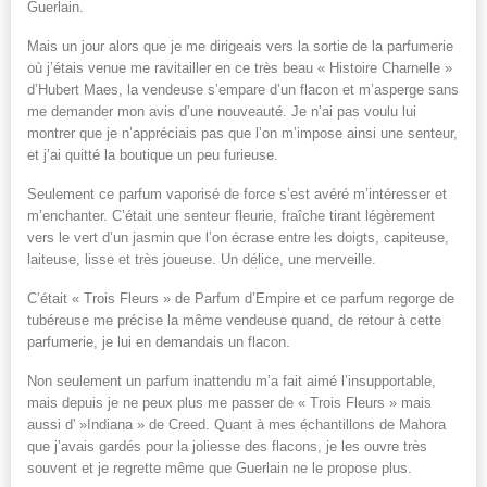
Guerlain.
Mais un jour alors que je me dirigeais vers la sortie de la parfumerie
où j’étais venue me ravitailler en ce très beau « Histoire Charnelle »
d’Hubert Maes, la vendeuse s’empare d’un flacon et m’asperge sans
me demander mon avis d’une nouveauté. Je n’ai pas voulu lui
montrer que je n’appréciais pas que l’on m’impose ainsi une senteur,
et j’ai quitté la boutique un peu furieuse.
Seulement ce parfum vaporisé de force s’est avéré m’intéresser et
m’enchanter. C’était une senteur fleurie, fraîche tirant légèrement
vers le vert d’un jasmin que l’on écrase entre les doigts, capiteuse,
laiteuse, lisse et très joueuse. Un délice, une merveille.
C’était « Trois Fleurs » de Parfum d’Empire et ce parfum regorge de
tubéreuse me précise la même vendeuse quand, de retour à cette
parfumerie, je lui en demandais un flacon.
Non seulement un parfum inattendu m’a fait aimé l’insupportable,
mais depuis je ne peux plus me passer de « Trois Fleurs » mais
aussi d' »Indiana » de Creed. Quant à mes échantillons de Mahora
que j’avais gardés pour la joliesse des flacons, je les ouvre très
souvent et je regrette même que Guerlain ne le propose plus.