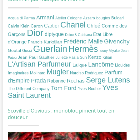
Armani
Acqua di Parma
Atelier Cologne
bougies
Bulgari
Azzaro
Chanel
Chloé
Cartier
Caron
Comme des
Calvin Klein
Dior
diptyque
Garçons
Etat Libre
Dolce & Gabbana
Frédéric Malle
Givenchy
d'Orange
Francis Kurkdjian
Guerlain
Hermès
Goutal
Gucci
Issey Miyake
Jean
Jean Paul Gaultier
Kenzo
Juliette Has a Gun
Kilian
Patou
L'Artisan Parfumeur
Lancôme
Lalique
Liquides
Mugler
Parfum
Narciso Rodriguez
Imaginaires
Molinard
Serge Lutens
Prada
d'Empire
Rochas
Rabanne
Yves
Tom Ford
Yves Rocher
The Different Company
Saint Laurent
Scoville d’Obvious : monobloc piment tout en
douceur