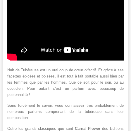
Nuit de Tubéreuse est un vrai coup de cœur olfactif. Et grâce à ses
facettes épicées et boisées, il est tout à fait portable aussi bien par
les femmes que par les hommes. Que ce soit pour le soir, ou au
quotidien. Pour autant c’est un parfum avec beaucoup de
personnalité !
Sans forcément le savoir, vous connaissez très probablement de
nombreux parfums comprenant de la tubéreuse dans leur
composition.
Outre les grands classiques que sont
Carnal Flower
des Editions