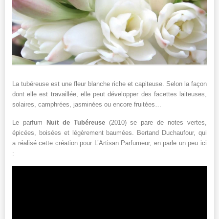
La tubéreuse est une fleur blanche riche et capiteuse. Selon la façon
dont elle est travaillée, elle peut développer des facettes laiteuses,
solaires, camphrées, jasminées ou encore fruitées…
Le parfum
Nuit de Tubéreuse
(2010) se pare de notes vertes,
épicées, boisées et légèrement baumées. Bertand Duchaufour, qui
a réalisé cette création pour L’Artisan Parfumeur, en parle un peu ici
: