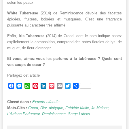
selon les peaux.
White Tubereuse
(2014) de Reminiscence dévoile des facettes
épicées, fruitées, boisées et musquées. C’est une fragrance
puissante au caractère très affirmé.
Enfin,
Iris Tubereuse
(2014) de Creed, dont le nom indique assez
explicitement la composition, comprend des notes florales de lys, de
muguet, de fleur d’oranger…
Et vous, aimez-vous les parfums à la tubéreuse ? Quels sont
vos coups de cœur ?
Partagez cet article
Facebook
Messenger
WhatsApp
Pinterest
LinkedIn
Pocket
Email
Twitter
Partager
Classé dans :
Experts olfactifs
Mots-Clés :
Creed
,
Dior
,
diptyque
,
Frédéric Malle
,
Jo Malone
,
L'Artisan Parfumeur
,
Reminiscence
,
Serge Lutens