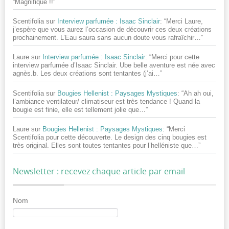
“
Magnifique !!
”
Scentifolia
sur
Interview parfumée : Isaac Sinclair
: “
Merci Laure,
j’espère que vous aurez l’occasion de découvrir ces deux créations
prochainement. L’Eau saura sans aucun doute vous rafraîchir…
”
Laure
sur
Interview parfumée : Isaac Sinclair
: “
Merci pour cette
interview parfumée d’Isaac Sinclair. Ube belle aventure est née avec
agnès.b. Les deux créations sont tentantes (j’ai…
”
Scentifolia
sur
Bougies Hellenist : Paysages Mystiques
: “
Ah ah oui,
l’ambiance ventilateur/ climatiseur est très tendance ! Quand la
bougie est finie, elle est tellement jolie que…
”
Laure
sur
Bougies Hellenist : Paysages Mystiques
: “
Merci
Scentifolia pour cette découverte. Le design des cinq bougies est
très original. Elles sont toutes tentantes pour l’helléniste que…
”
Newsletter : recevez chaque article par email
Nom