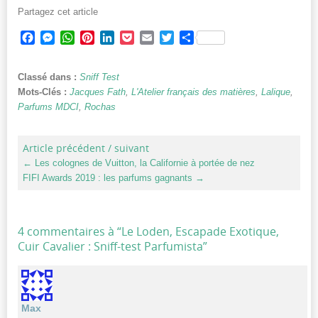
Partagez cet article
Facebook
Messenger
WhatsApp
Pinterest
LinkedIn
Pocket
Email
Twitter
Partager
Classé dans :
Sniff Test
Mots-Clés :
Jacques Fath
,
L'Atelier français des matières
,
Lalique
,
Parfums MDCI
,
Rochas
Article précédent / suivant
←
Les colognes de Vuitton, la Californie à portée de nez
FIFI Awards 2019 : les parfums gagnants
→
4 commentaires à “
Le Loden, Escapade Exotique,
Cuir Cavalier : Sniff-test Parfumista
”
Max