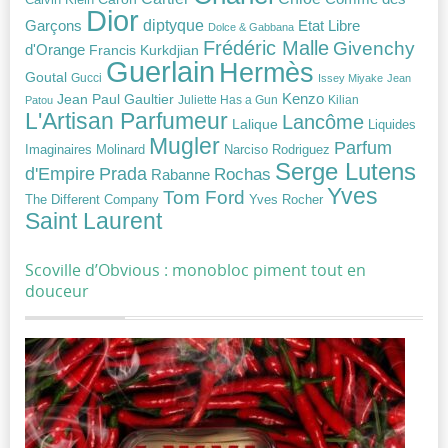
Dior
diptyque
Garçons
Etat Libre
Dolce & Gabbana
Frédéric Malle
Givenchy
d'Orange
Francis Kurkdjian
Guerlain
Hermès
Goutal
Gucci
Issey Miyake
Jean
Jean Paul Gaultier
Kenzo
Juliette Has a Gun
Kilian
Patou
L'Artisan Parfumeur
Lancôme
Lalique
Liquides
Mugler
Parfum
Narciso Rodriguez
Imaginaires
Molinard
Serge Lutens
Prada
d'Empire
Rochas
Rabanne
Yves
Tom Ford
Yves Rocher
The Different Company
Saint Laurent
Scoville d’Obvious : monobloc piment tout en
douceur