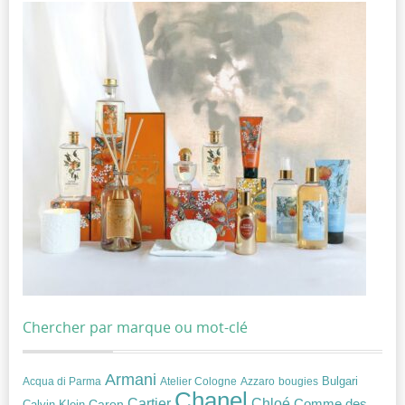
Chercher par marque ou mot-clé
Armani
Acqua di Parma
Atelier Cologne
bougies
Bulgari
Azzaro
Chanel
Chloé
Cartier
Caron
Comme des
Calvin Klein