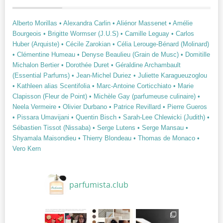
Alberto Morillas
• Alexandra Carlin
• Aliénor Massenet
• Amélie
Bourgeois
• Brigitte Wormser (J.U.S)
• Camille Leguay
• Carlos
Huber (Arquiste)
• Cécile Zarokian
• Célia Lerouge-Bénard (Molinard)
• Clémentine Humeau
• Denyse Beaulieu (Grain de Musc)
• Domitille
Michalon Bertier
• Dorothée Duret
• Géraldine Archambault
(Essential Parfums)
• Jean-Michel Duriez
• Juliette Karagueuzoglou
• Kathleen alias Scentifolia
• Marc-Antoine Corticchiato
• Marie
Clapisson (Fleur de Point)
• Michèle Gay (parfumeuse culinaire)
•
Neela Vermeire
• Olivier Durbano
• Patrice Revillard
• Pierre Gueros
• Pissara Umavijani
• Quentin Bisch
• Sarah-Lee Chlewicki (Judith)
•
Sébastien Tissot (Nissaba)
• Serge Lutens
• Serge Mansau
•
Shyamala Maisondieu
• Thierry Blondeau
• Thomas de Monaco
•
Vero Kern
parfumista.club