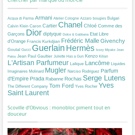
Chercher par marque ou mot-clé
Armani
Acqua di Parma
Atelier Cologne
bougies
Bulgari
Azzaro
Chanel
Chloé
Cartier
Caron
Comme des
Calvin Klein
Dior
diptyque
Garçons
Etat Libre
Dolce & Gabbana
Frédéric Malle
Givenchy
d'Orange
Francis Kurkdjian
Guerlain
Hermès
Goutal
Gucci
Issey Miyake
Jean
Jean Paul Gaultier
Kenzo
Juliette Has a Gun
Kilian
Patou
L'Artisan Parfumeur
Lancôme
Lalique
Liquides
Mugler
Parfum
Narciso Rodriguez
Imaginaires
Molinard
Serge Lutens
Prada
d'Empire
Rochas
Rabanne
Yves
Tom Ford
Yves Rocher
The Different Company
Saint Laurent
Scoville d’Obvious : monobloc piment tout en
douceur