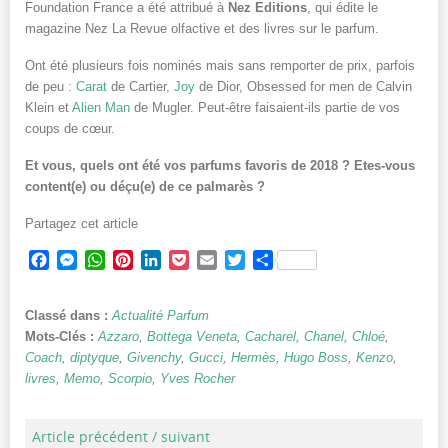
Foundation France a été attribué à
Nez Editions
, qui édite le
magazine Nez La Revue olfactive et des livres sur le parfum.
Ont été plusieurs fois nominés mais sans remporter de prix, parfois
de peu :
Carat
de Cartier,
Joy
de Dior, Obsessed for men de Calvin
Klein et
Alien Man
de Mugler. Peut-être faisaient-ils partie de vos
coups de cœur.
Et vous, quels ont été vos parfums favoris de 2018 ? Etes-vous
content(e) ou déçu(e) de ce palmarès ?
Partagez cet article
Facebook
Messenger
WhatsApp
Pinterest
LinkedIn
Pocket
Email
Twitter
Partager
Classé dans :
Actualité Parfum
Mots-Clés :
Azzaro
,
Bottega Veneta
,
Cacharel
,
Chanel
,
Chloé
,
Coach
,
diptyque
,
Givenchy
,
Gucci
,
Hermès
,
Hugo Boss
,
Kenzo
,
livres
,
Memo
,
Scorpio
,
Yves Rocher
Article précédent / suivant