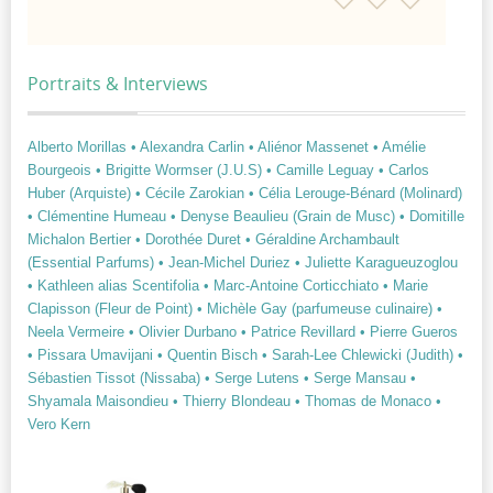
Portraits & Interviews
Alberto Morillas
• Alexandra Carlin
• Aliénor Massenet
• Amélie
Bourgeois
• Brigitte Wormser (J.U.S)
• Camille Leguay
• Carlos
Huber (Arquiste)
• Cécile Zarokian
• Célia Lerouge-Bénard (Molinard)
• Clémentine Humeau
• Denyse Beaulieu (Grain de Musc)
• Domitille
Michalon Bertier
• Dorothée Duret
• Géraldine Archambault
(Essential Parfums)
• Jean-Michel Duriez
• Juliette Karagueuzoglou
• Kathleen alias Scentifolia
• Marc-Antoine Corticchiato
• Marie
Clapisson (Fleur de Point)
• Michèle Gay (parfumeuse culinaire)
•
Neela Vermeire
• Olivier Durbano
• Patrice Revillard
• Pierre Gueros
• Pissara Umavijani
• Quentin Bisch
• Sarah-Lee Chlewicki (Judith)
•
Sébastien Tissot (Nissaba)
• Serge Lutens
• Serge Mansau
•
Shyamala Maisondieu
• Thierry Blondeau
• Thomas de Monaco
•
Vero Kern