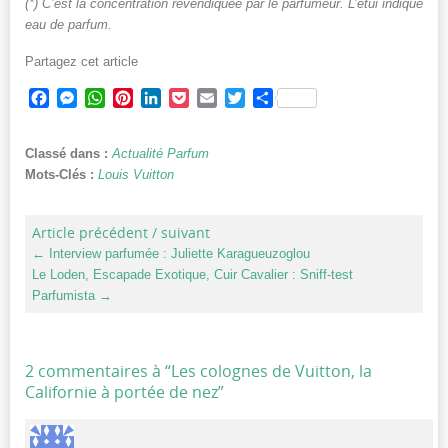
(*) C’est la concentration revendiquée par le parfumeur. L’étui indique
eau de parfum.
Partagez cet article
Facebook
Messenger
WhatsApp
Pinterest
LinkedIn
Pocket
Email
Twitter
Partager
Classé dans :
Actualité Parfum
Mots-Clés :
Louis Vuitton
Article précédent / suivant
←
Interview parfumée : Juliette Karagueuzoglou
Le Loden, Escapade Exotique, Cuir Cavalier : Sniff-test
Parfumista
→
2 commentaires à “
Les colognes de Vuitton, la
Californie à portée de nez
”