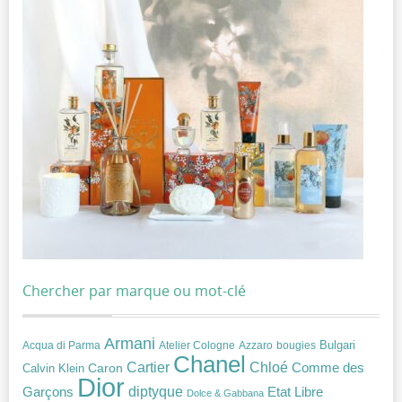
Chercher par marque ou mot-clé
Armani
Acqua di Parma
Atelier Cologne
bougies
Bulgari
Azzaro
Chanel
Chloé
Cartier
Caron
Comme des
Calvin Klein
Dior
diptyque
Garçons
Etat Libre
Dolce & Gabbana