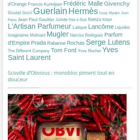
Frédéric Malle
Givenchy
d'Orange
Francis Kurkdjian
Guerlain
Hermès
Goutal
Gucci
Issey Miyake
Jean
Jean Paul Gaultier
Kenzo
Juliette Has a Gun
Kilian
Patou
L'Artisan Parfumeur
Lancôme
Lalique
Liquides
Mugler
Parfum
Narciso Rodriguez
Imaginaires
Molinard
Serge Lutens
Prada
d'Empire
Rochas
Rabanne
Yves
Tom Ford
Yves Rocher
The Different Company
Saint Laurent
Scoville d’Obvious : monobloc piment tout en
douceur