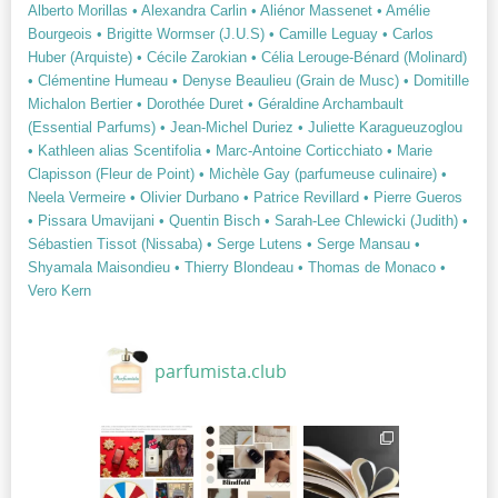
Alberto Morillas
• Alexandra Carlin
• Aliénor Massenet
• Amélie
Bourgeois
• Brigitte Wormser (J.U.S)
• Camille Leguay
• Carlos
Huber (Arquiste)
• Cécile Zarokian
• Célia Lerouge-Bénard (Molinard)
• Clémentine Humeau
• Denyse Beaulieu (Grain de Musc)
• Domitille
Michalon Bertier
• Dorothée Duret
• Géraldine Archambault
(Essential Parfums)
• Jean-Michel Duriez
• Juliette Karagueuzoglou
• Kathleen alias Scentifolia
• Marc-Antoine Corticchiato
• Marie
Clapisson (Fleur de Point)
• Michèle Gay (parfumeuse culinaire)
•
Neela Vermeire
• Olivier Durbano
• Patrice Revillard
• Pierre Gueros
• Pissara Umavijani
• Quentin Bisch
• Sarah-Lee Chlewicki (Judith)
•
Sébastien Tissot (Nissaba)
• Serge Lutens
• Serge Mansau
•
Shyamala Maisondieu
• Thierry Blondeau
• Thomas de Monaco
•
Vero Kern
parfumista.club