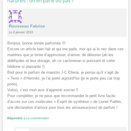
naturels : on en parle ou pas ?
”
Rousseau Fabrice
Le 6 janvier 2016
Bonjour, bonne année parfumée !!!
Encore un article bien fait et qui me parle, moi qui ai le nez dans ces
matières que je tente d’apprivoiser, d’aimer, de détester (ah les
aldéhydes et leur dosage, ah ce cashmeran si puissant et cette
hédione si plaisante !)
Bref pour le parfum de maestro J-C Ellena, je pense qu’il s’agit de
« Terre » d’Hermès, je l’ai porté aujourd’hui (je le porte peu car trop
porté).
Voiloù, c’est mon avis d’apprenti sorcier !!
Pour compléter, je ne peux que recommander le petit livre facile
d’accès sur ces molécules « Esprit de synthèse » de Lionel Paillès,
une déclaration d’amour pour tous les amoureux(ses) de parfum !
Répondre
à ce commentaire