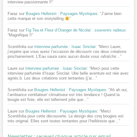
interview passionnante !!
”
Faraz
sur
Bougies Hellenist : Paysages Mystiques
: “
J’aime bien
cette marque et son storytelling
”
Faraz
sur
Fig Tea et Fleur d’Oranger de Nicolaï : souvenirs radieux
:
“
Magnifique !!
”
Scentifolia
sur
Interview parfumée : Isaac Sinclair
: “
Merci Laure,
j’espère que vous aurez l’occasion de découvrir ces deux créations
prochainement. L’Eau saura sans aucun doute vous rafraîchir…
”
Laure
sur
Interview parfumée : Isaac Sinclair
: “
Merci pour cette
interview parfumée d’Isaac Sinclair. Ube belle aventure est née avec
agnès.b. Les deux créations sont tentantes (j’ai…
”
Scentifolia
sur
Bougies Hellenist : Paysages Mystiques
: “
Ah ah oui,
l’ambiance ventilateur/ climatiseur est très tendance ! Quand la
bougie est finie, elle est tellement jolie que…
”
Laure
sur
Bougies Hellenist : Paysages Mystiques
: “
Merci
Scentifolia pour cette découverte. Le design des cinq bougies est
très original. Elles sont toutes tentantes pour l’helléniste que…
”
Newsletter : recevez chaque article par email