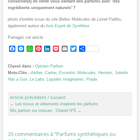
conseiller(e) de vente vous vantant des parfums avec ‘des
ingrédients uniquement naturels’ ?
photo d’entête issue du site Belles Molécules de Lionel Paillès,
également auteur du
livre Esprit de Synthèse
Partagez cet article
Facebook
Messenger
WhatsApp
Pinterest
LinkedIn
Pocket
Email
Twitter
Partager
Classé dans :
Opinion Parfum
Mots-Clés :
Aether
,
Cartier
,
Escentric Molecules
,
Hermès
,
Juliette
Has a Gun
,
Le Labo
,
Liquides Imaginaires
,
Prada
Article précédent / suivant
←
Les tissus et vêtements inspirent les parfums
Mix parfum sur mesure : Chanel N°5
→
20 commentaires à “
Parfums synthétiques ou