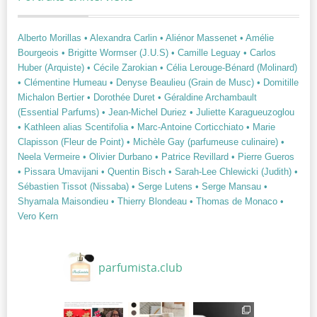
Alberto Morillas
• Alexandra Carlin
• Aliénor Massenet
• Amélie
Bourgeois
• Brigitte Wormser (J.U.S)
• Camille Leguay
• Carlos
Huber (Arquiste)
• Cécile Zarokian
• Célia Lerouge-Bénard (Molinard)
• Clémentine Humeau
• Denyse Beaulieu (Grain de Musc)
• Domitille
Michalon Bertier
• Dorothée Duret
• Géraldine Archambault
(Essential Parfums)
• Jean-Michel Duriez
• Juliette Karagueuzoglou
• Kathleen alias Scentifolia
• Marc-Antoine Corticchiato
• Marie
Clapisson (Fleur de Point)
• Michèle Gay (parfumeuse culinaire)
•
Neela Vermeire
• Olivier Durbano
• Patrice Revillard
• Pierre Gueros
• Pissara Umavijani
• Quentin Bisch
• Sarah-Lee Chlewicki (Judith)
•
Sébastien Tissot (Nissaba)
• Serge Lutens
• Serge Mansau
•
Shyamala Maisondieu
• Thierry Blondeau
• Thomas de Monaco
•
Vero Kern
parfumista.club