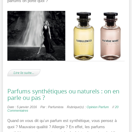
parfums on porte quoi ?
Lire la suite…
Parfums synthétiques ou naturels : on en
parle ou pas ?
Date : 5 janvier 2016
Par : Parfumista
Rubrique(s) :
Opinion Parfum
//
20
Commentaires
Quand on vous dit qu’un parfum est synthétique, vous pensez à
quoi ? Mauvaise qualité ? Allergie ? En effet, les parfums