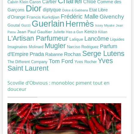
Chanel
Chloé
Cartier
Caron
Comme des
Calvin Klein
Dior
diptyque
Garçons
Etat Libre
Dolce & Gabbana
Frédéric Malle
Givenchy
d'Orange
Francis Kurkdjian
Guerlain
Hermès
Goutal
Gucci
Issey Miyake
Jean
Jean Paul Gaultier
Kenzo
Juliette Has a Gun
Kilian
Patou
L'Artisan Parfumeur
Lancôme
Lalique
Liquides
Mugler
Parfum
Narciso Rodriguez
Imaginaires
Molinard
Serge Lutens
Prada
d'Empire
Rochas
Rabanne
Yves
Tom Ford
Yves Rocher
The Different Company
Saint Laurent
Scoville d’Obvious : monobloc piment tout en
douceur