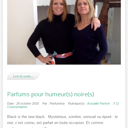
Lire la suite…
Parfums pour humeur(s) noire(s)
Date : 26 octobre 2016
Par : Parfumista
Rubrique(s) :
Actualité Parfum
//
11
Commentaires
Black is the new black. Mystérieux, sombre, sensuel ou épuré : le
noir, c’est connu, est parfait en toute occasion. Et comme