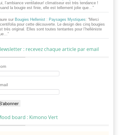
ui, l’ambiance ventilateur/ climatiseur est très tendance !
uand la bougie est finie, elle est tellement jolie que…
”
aure
sur
Bougies Hellenist : Paysages Mystiques
: “
Merci
centifolia pour cette découverte. Le design des cinq bougies
st très original. Elles sont toutes tentantes pour l’helléniste
ue…
”
ewsletter : recevez chaque article par email
Nom
mail
ood board : Kimono Vert