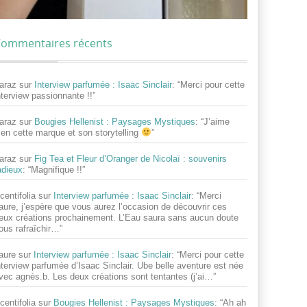
ommentaires récents
araz
sur
Interview parfumée : Isaac Sinclair
: “
Merci pour cette
nterview passionnante !!
”
araz
sur
Bougies Hellenist : Paysages Mystiques
: “
J’aime
ien cette marque et son storytelling
”
araz
sur
Fig Tea et Fleur d’Oranger de Nicolaï : souvenirs
adieux
: “
Magnifique !!
”
centifolia
sur
Interview parfumée : Isaac Sinclair
: “
Merci
aure, j’espère que vous aurez l’occasion de découvrir ces
eux créations prochainement. L’Eau saura sans aucun doute
ous rafraîchir…
”
aure
sur
Interview parfumée : Isaac Sinclair
: “
Merci pour cette
nterview parfumée d’Isaac Sinclair. Ube belle aventure est née
vec agnès.b. Les deux créations sont tentantes (j’ai…
”
centifolia
sur
Bougies Hellenist : Paysages Mystiques
: “
Ah ah