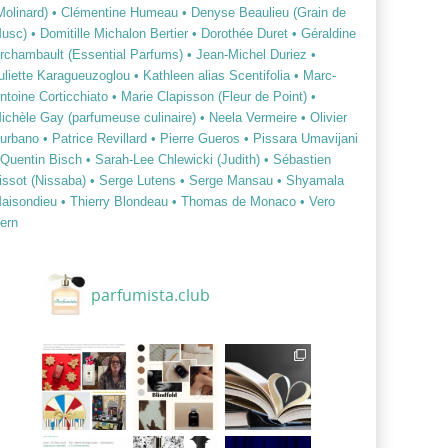
Molinard)
• Clémentine Humeau
• Denyse Beaulieu (Grain de
usc)
• Domitille Michalon Bertier
• Dorothée Duret
• Géraldine
rchambault (Essential Parfums)
• Jean-Michel Duriez
•
uliette Karagueuzoglou
• Kathleen alias Scentifolia
• Marc-
ntoine Corticchiato
• Marie Clapisson (Fleur de Point)
•
ichèle Gay (parfumeuse culinaire)
• Neela Vermeire
• Olivier
urbano
• Patrice Revillard
• Pierre Gueros
• Pissara Umavijani
 Quentin Bisch
• Sarah-Lee Chlewicki (Judith)
• Sébastien
issot (Nissaba)
• Serge Lutens
• Serge Mansau
• Shyamala
aisondieu
• Thierry Blondeau
• Thomas de Monaco
• Vero
ern
parfumista.club