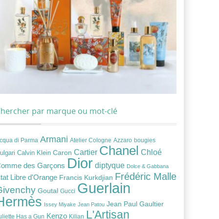
hercher par marque ou mot-clé
Armani
cqua di Parma
Atelier Cologne
bougies
Azzaro
Chanel
Chloé
Cartier
Caron
ulgari
Calvin Klein
Dior
diptyque
omme des Garçons
Dolce & Gabbana
Frédéric Malle
tat Libre d'Orange
Francis Kurkdjian
Guerlain
Givenchy
Goutal
Gucci
Hermès
Jean Paul Gaultier
Issey Miyake
Jean Patou
L'Artisan
Kenzo
uliette Has a Gun
Kilian