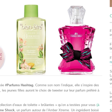
C
F
i
F
b
F
r
S
L
d
v
ctée
#Parfums Hashtag.
Comme son nom l’indique, elle s’inspire des
les jeunes filles auront le choix de tweeter sur leur parfum préféré à
L
i
a
ollection d’eaux de toilette « brûlantes » qu’on a testées pour vous
(à
ine Shock
, un parfum autour de l’Amber Xtreme. Un ingrédient boisé
S