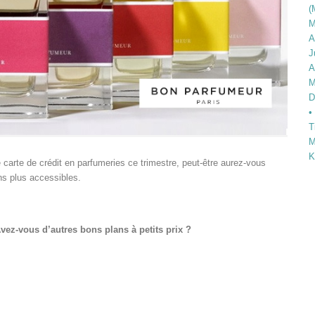
(
M
A
J
A
M
D
•
T
M
K
re carte de crédit en parfumeries ce trimestre, peut-être aurez-vous
ns plus accessibles.
vez-vous d’autres bons plans à petits prix ?