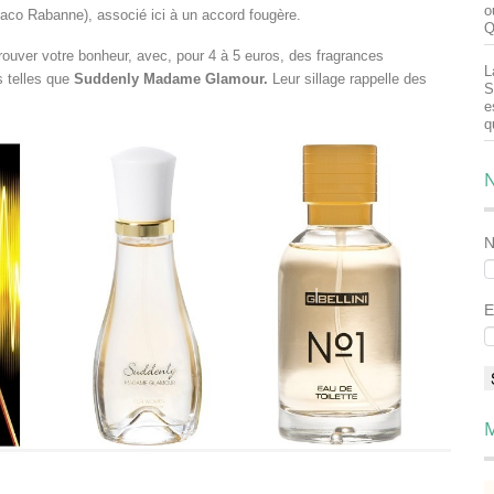
o
Paco Rabanne), associé ici à un accord fougère.
Q
trouver votre bonheur, avec, pour 4 à 5 euros, des fragrances
L
 telles que
Suddenly Madame Glamour.
Leur sillage rappelle des
S
e
q
N
E
M