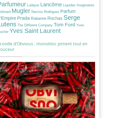
Parfumeur
Lancôme
Lalique
Liquides Imaginaires
Mugler
Parfum
Narciso Rodriguez
olinard
Serge
Prada
'Empire
Rochas
Rabanne
Lutens
Tom Ford
Yves
The Different Company
Yves Saint Laurent
ocher
coville d’Obvious : monobloc piment tout en
douceur