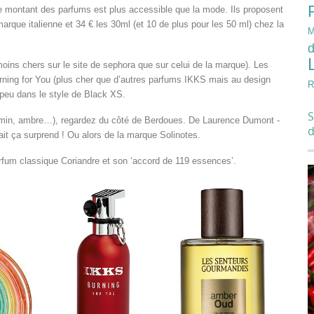
le montant des parfums est plus accessible que la mode. Ils proposent
marque italienne et 34 € les 30ml (et 10 de plus pour les 50 ml) chez la
M
d
ins chers sur le site de sephora que sur celui de la marque). Les
urning for You (plus cher que d’autres parfums IKKS mais au design
R
eu dans le style de Black XS.
S
asmin, ambre…), regardez du côté de Berdoues. De Laurence Dumont -
it ça surprend ! Ou alors de la marque Solinotes.
parfum classique Coriandre et son ‘accord de 119 essences’.