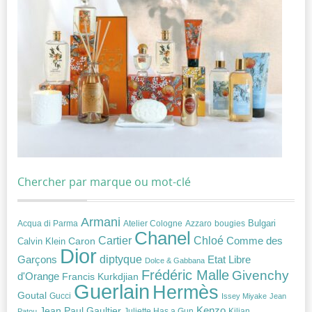
Chercher par marque ou mot-clé
Armani
Acqua di Parma
Atelier Cologne
bougies
Bulgari
Azzaro
Chanel
Chloé
Cartier
Caron
Comme des
Calvin Klein
Dior
diptyque
Garçons
Etat Libre
Dolce & Gabbana
Frédéric Malle
Givenchy
d'Orange
Francis Kurkdjian
Guerlain
Hermès
Goutal
Gucci
Issey Miyake
Jean
Jean Paul Gaultier
Kenzo
Juliette Has a Gun
Kilian
Patou