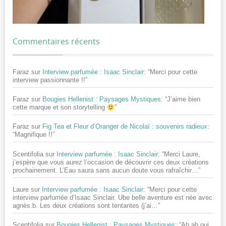
Commentaires récents
Faraz
sur
Interview parfumée : Isaac Sinclair
: “
Merci pour cette
interview passionnante !!
”
Faraz
sur
Bougies Hellenist : Paysages Mystiques
: “
J’aime bien
cette marque et son storytelling
”
Faraz
sur
Fig Tea et Fleur d’Oranger de Nicolaï : souvenirs radieux
:
“
Magnifique !!
”
Scentifolia
sur
Interview parfumée : Isaac Sinclair
: “
Merci Laure,
j’espère que vous aurez l’occasion de découvrir ces deux créations
prochainement. L’Eau saura sans aucun doute vous rafraîchir…
”
Laure
sur
Interview parfumée : Isaac Sinclair
: “
Merci pour cette
interview parfumée d’Isaac Sinclair. Ube belle aventure est née avec
agnès.b. Les deux créations sont tentantes (j’ai…
”
Scentifolia
sur
Bougies Hellenist : Paysages Mystiques
: “
Ah ah oui,