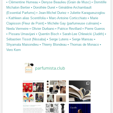
• Clémentine Humeau
• Denyse Beaulieu (Grain de Musc)
• Domitille
Michalon Bertier
• Dorothée Duret
• Géraldine Archambault
(Essential Parfums)
• Jean-Michel Duriez
• Juliette Karagueuzoglou
• Kathleen alias Scentifolia
• Marc-Antoine Corticchiato
• Marie
Clapisson (Fleur de Point)
• Michèle Gay (parfumeuse culinaire)
•
Neela Vermeire
• Olivier Durbano
• Patrice Revillard
• Pierre Gueros
• Pissara Umavijani
• Quentin Bisch
• Sarah-Lee Chlewicki (Judith)
•
Sébastien Tissot (Nissaba)
• Serge Lutens
• Serge Mansau
•
Shyamala Maisondieu
• Thierry Blondeau
• Thomas de Monaco
•
Vero Kern
parfumista.club