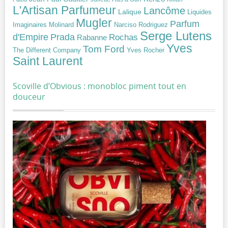
L'Artisan Parfumeur
Lancôme
Lalique
Liquides
Mugler
Parfum
Narciso Rodriguez
Imaginaires
Molinard
Serge Lutens
Prada
d'Empire
Rochas
Rabanne
Yves
Tom Ford
Yves Rocher
The Different Company
Saint Laurent
Scoville d’Obvious : monobloc piment tout en
douceur