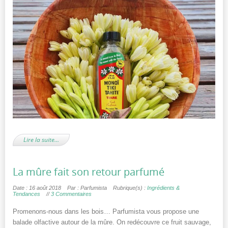
Lire la suite…
La mûre fait son retour parfumé
Date : 16 août 2018
Par : Parfumista
Rubrique(s) :
Ingrédients &
Tendances
//
3 Commentaires
Promenons-nous dans les bois… Parfumista vous propose une
balade olfactive autour de la mûre. On redécouvre ce fruit sauvage,