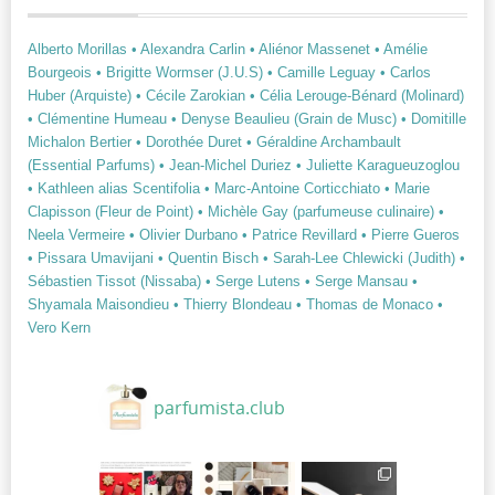
Alberto Morillas
• Alexandra Carlin
• Aliénor Massenet
• Amélie
Bourgeois
• Brigitte Wormser (J.U.S)
• Camille Leguay
• Carlos
Huber (Arquiste)
• Cécile Zarokian
• Célia Lerouge-Bénard (Molinard)
• Clémentine Humeau
• Denyse Beaulieu (Grain de Musc)
• Domitille
Michalon Bertier
• Dorothée Duret
• Géraldine Archambault
(Essential Parfums)
• Jean-Michel Duriez
• Juliette Karagueuzoglou
• Kathleen alias Scentifolia
• Marc-Antoine Corticchiato
• Marie
Clapisson (Fleur de Point)
• Michèle Gay (parfumeuse culinaire)
•
Neela Vermeire
• Olivier Durbano
• Patrice Revillard
• Pierre Gueros
• Pissara Umavijani
• Quentin Bisch
• Sarah-Lee Chlewicki (Judith)
•
Sébastien Tissot (Nissaba)
• Serge Lutens
• Serge Mansau
•
Shyamala Maisondieu
• Thierry Blondeau
• Thomas de Monaco
•
Vero Kern
parfumista.club