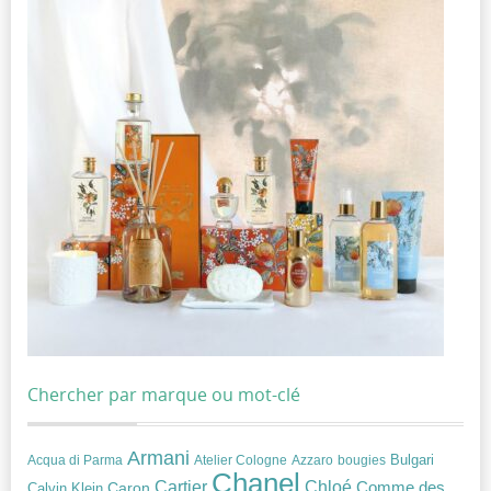
Chercher par marque ou mot-clé
Armani
Acqua di Parma
Atelier Cologne
bougies
Bulgari
Azzaro
Chanel
Chloé
Cartier
Caron
Comme des
Calvin Klein