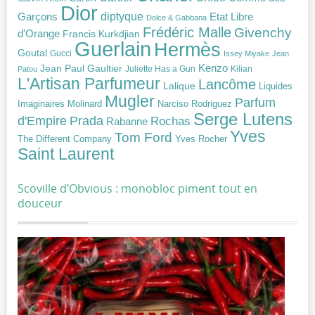
Dior
diptyque
Garçons
Etat Libre
Dolce & Gabbana
Frédéric Malle
Givenchy
d'Orange
Francis Kurkdjian
Guerlain
Hermès
Goutal
Gucci
Issey Miyake
Jean
Jean Paul Gaultier
Kenzo
Juliette Has a Gun
Kilian
Patou
L'Artisan Parfumeur
Lancôme
Lalique
Liquides
Mugler
Parfum
Narciso Rodriguez
Imaginaires
Molinard
Serge Lutens
Prada
d'Empire
Rochas
Rabanne
Yves
Tom Ford
Yves Rocher
The Different Company
Saint Laurent
Scoville d’Obvious : monobloc piment tout en
douceur