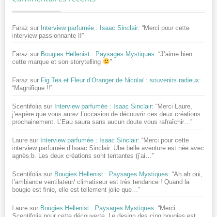
Faraz
sur
Interview parfumée : Isaac Sinclair
: “
Merci pour cette
interview passionnante !!
”
Faraz
sur
Bougies Hellenist : Paysages Mystiques
: “
J’aime bien
cette marque et son storytelling
”
Faraz
sur
Fig Tea et Fleur d’Oranger de Nicolaï : souvenirs radieux
:
“
Magnifique !!
”
Scentifolia
sur
Interview parfumée : Isaac Sinclair
: “
Merci Laure,
j’espère que vous aurez l’occasion de découvrir ces deux créations
prochainement. L’Eau saura sans aucun doute vous rafraîchir…
”
Laure
sur
Interview parfumée : Isaac Sinclair
: “
Merci pour cette
interview parfumée d’Isaac Sinclair. Ube belle aventure est née avec
agnès.b. Les deux créations sont tentantes (j’ai…
”
Scentifolia
sur
Bougies Hellenist : Paysages Mystiques
: “
Ah ah oui,
l’ambiance ventilateur/ climatiseur est très tendance ! Quand la
bougie est finie, elle est tellement jolie que…
”
Laure
sur
Bougies Hellenist : Paysages Mystiques
: “
Merci
Scentifolia pour cette découverte. Le design des cinq bougies est