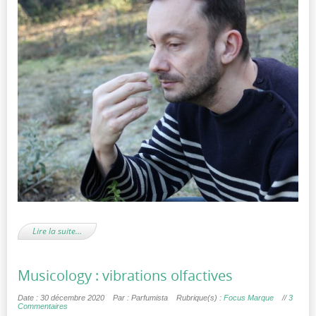
Lire la suite…
Musicology : vibrations olfactives
Date : 30 décembre 2020
Par : Parfumista
Rubrique(s) :
Focus Marque
//
3
Commentaires