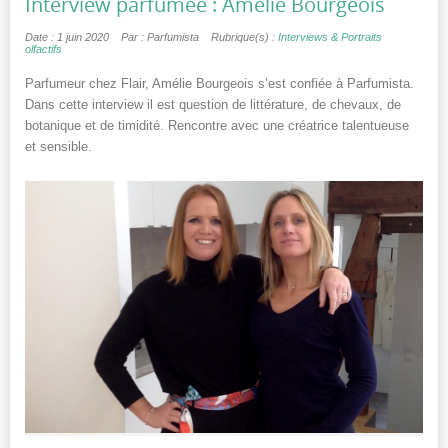
Interview parfumée : Amélie Bourgeois
Date : 1 juin 2020
Par : Parfumista
Rubrique(s) :
Interviews & Portraits
olfactifs
Parfumeur chez Flair, Amélie Bourgeois s’est confiée à Parfumista.
Dans cette interview il est question de littérature, de chevaux, de
botanique et de timidité. Rencontre avec une créatrice talentueuse
et sensible.