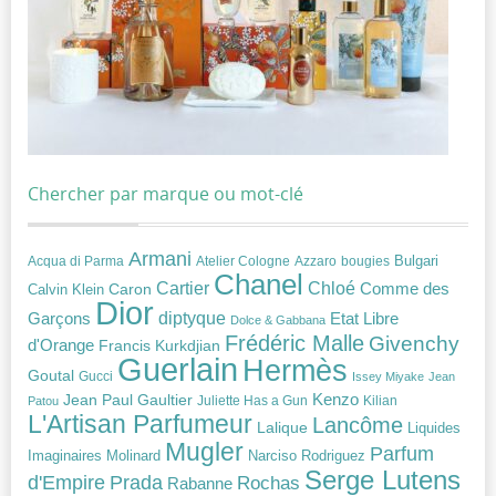
Chercher par marque ou mot-clé
Armani
Acqua di Parma
Atelier Cologne
bougies
Bulgari
Azzaro
Chanel
Chloé
Cartier
Caron
Comme des
Calvin Klein
Dior
diptyque
Garçons
Etat Libre
Dolce & Gabbana
Frédéric Malle
Givenchy
d'Orange
Francis Kurkdjian
Guerlain
Hermès
Goutal
Gucci
Issey Miyake
Jean
Jean Paul Gaultier
Kenzo
Juliette Has a Gun
Kilian
Patou
L'Artisan Parfumeur
Lancôme
Lalique
Liquides
Mugler
Parfum
Narciso Rodriguez
Imaginaires
Molinard
Serge Lutens
Prada
d'Empire
Rochas
Rabanne