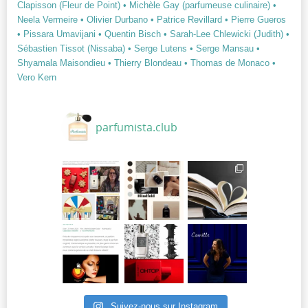
Clapisson (Fleur de Point)
• Michèle Gay (parfumeuse culinaire)
•
Neela Vermeire
• Olivier Durbano
• Patrice Revillard
• Pierre Gueros
• Pissara Umavijani
• Quentin Bisch
• Sarah-Lee Chlewicki (Judith)
•
Sébastien Tissot (Nissaba)
• Serge Lutens
• Serge Mansau
•
Shyamala Maisondieu
• Thierry Blondeau
• Thomas de Monaco
•
Vero Kern
parfumista.club
Suivez-nous sur Instagram