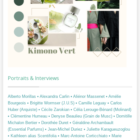
Portraits & Interviews
Alberto Morillas
• Alexandra Carlin
• Aliénor Massenet
• Amélie
Bourgeois
• Brigitte Wormser (J.U.S)
• Camille Leguay
• Carlos
Huber (Arquiste)
• Cécile Zarokian
• Célia Lerouge-Bénard (Molinard)
• Clémentine Humeau
• Denyse Beaulieu (Grain de Musc)
• Domitille
Michalon Bertier
• Dorothée Duret
• Géraldine Archambault
(Essential Parfums)
• Jean-Michel Duriez
• Juliette Karagueuzoglou
• Kathleen alias Scentifolia
• Marc-Antoine Corticchiato
• Marie